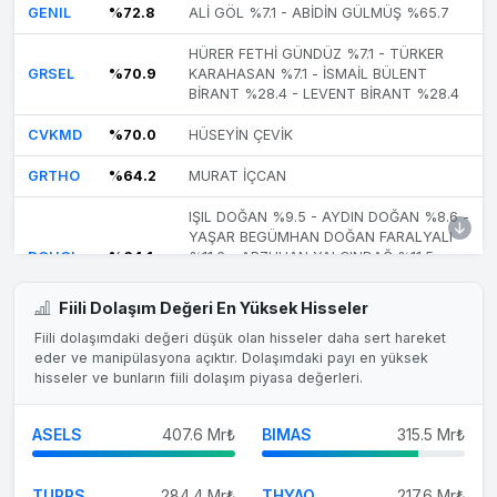
GENIL
%72.8
ALİ GÖL %7.1 - ABİDİN GÜLMÜŞ %65.7
HÜRER FETHİ GÜNDÜZ %7.1 - TÜRKER
GRSEL
%70.9
KARAHASAN %7.1 - İSMAİL BÜLENT
BİRANT %28.4 - LEVENT BİRANT %28.4
CVKMD
%70.0
HÜSEYİN ÇEVİK
GRTHO
%64.2
MURAT İÇCAN
IŞIL DOĞAN %9.5 - AYDIN DOĞAN %8.6 -
YAŞAR BEGÜMHAN DOĞAN FARALYALI
DOHOL
%64.1
%11.6 - ARZUHAN YALÇINDAĞ %11.5 -
HANZADE VASFİYE DOĞAN BOYNER
%11.5 - VUSLAT DOĞAN %11.5
Fiili Dolaşım Değeri En Yüksek Hisseler
Fiili dolaşımdaki değeri düşük olan hisseler daha sert hareket
İZZET GARİH %18.5 - LEYLA ALATON
eder ve manipülasyona açıktır. Dolaşımdaki payı en yüksek
ALARK
%62.4
%15.4 - VEDAT AKSEL ALATON %14.9 -
hisseler ve bunların fiili dolaşım piyasa değerleri.
DALİA GARİH %13.6
EFOR
%60.7
İBRAHİM AKKUŞ
ASELS
407.6 Mr₺
BIMAS
315.5 Mr₺
ALTNY
%60.0
HAKAN ALTINAY
TUPRS
284.4 Mr₺
THYAO
217.6 Mr₺