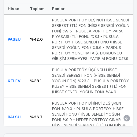
METEN
HALİS EZER
%10.7
▲ >5.7
Hisse
Toplam
Fonlar
METRO
AYSUN FATMA TUNA
%6.5
▲ 0.4
PUSULA PORTFÖY BEŞİNCİ HİSSE SENEDİ
SERBEST (TL) FON (HİSSE SENEDİ YOĞUN
NET HOLDİNG ANONİM
NTHOL
%9.4
▲ 0.1
FON) %9.5 - PUSULA PORTFÖY PARA
ŞİRKETİ
PİYASASI (TL) FONU %8.1 - PUSULA
PASEU
%42.0
PORTFÖY HİSSE SENEDİ FONU (HİSSE
PUSULA PORTFÖY ÜÇÜNCÜ
SENEDİ YOĞUN FON) %6.6 - PARDUS
ODINE
HİSSE SENEDİ SERBEST FON
%7.5
▲ 0.2
PORTFÖY YÖNETİMİ A.Ş. DÖRDÜNCÜ
(HİSSE SENEDİ YOĞUN FON)
GİRİŞİM SERMAYESİ YATIRIM FONU %17.9
TERA PORTFÖY BİRİNCİ
OZATD
%27.2
▲ 0.1
PUSULA PORTFÖY ÜÇÜNCÜ HİSSE
SERBEST FON
SENEDİ SERBEST FON (HİSSE SENEDİ
KTLEV
%38.1
YOĞUN FON) %23.3 - PUSULA PORTFÖY
PUSULA PORTFÖY PARA
PASEU
%8.1
▲ >3.1
KUZEY HİSSE SENEDİ SERBEST (TL) FON
PİYASASI (TL) FONU
(HİSSE SENEDİ YOĞUN FON) %14.9
PUSULA PORTFÖY BEŞİNCİ
PUSULA PORTFÖY BİRİNCİ DEĞİŞKEN
HİSSE SENEDİ SERBEST (TL)
PASEU
%9.5
▲ 0.1
FON %10.0 - PUSULA PORTFÖY HİSSE
FON (HİSSE SENEDİ YOĞUN
SENEDİ FONU (HİSSE SENEDİ YOĞUN
FON)
BALSU
%26.7
FON) %9.9 - HEDEF PORTFÖY ÇINAR
HİSSE SENEDİ SERBEST (TL) FON (HİSSE
TERA PORTFÖY BİRİNCİ
PEKGY
%25.9
▲ 1.5
SENEDİ YOĞUN FON) %6.8
SERBEST FON