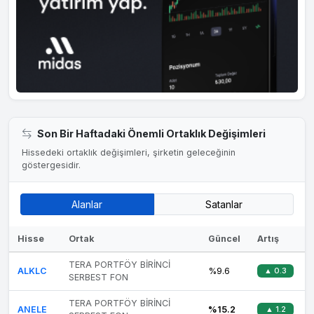
Son Bir Haftadaki Önemli Ortaklık Değişimleri
Hissedeki ortaklık değişimleri, şirketin geleceğinin
göstergesidir.
Alanlar
Satanlar
Hisse
Ortak
Güncel
Artış
TERA PORTFÖY BİRİNCİ
ALKLC
%9.6
▲ 0.3
SERBEST FON
TERA PORTFÖY BİRİNCİ
ANELE
%15.2
▲ 1.2