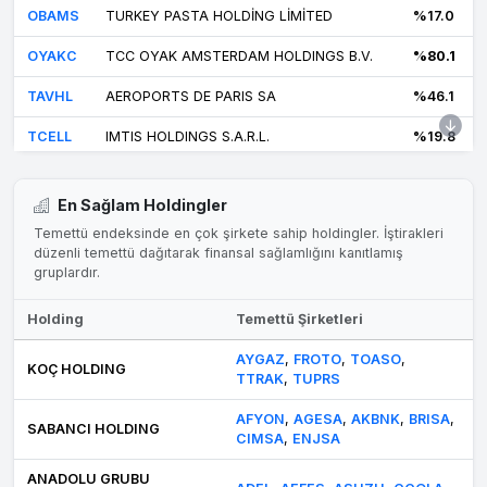
OBAMS
TURKEY PASTA HOLDİNG LİMİTED
%17.0
OYAKC
TCC OYAK AMSTERDAM HOLDINGS B.V.
%80.1
TAVHL
AEROPORTS DE PARIS SA
%46.1
TCELL
IMTIS HOLDINGS S.A.R.L.
%19.8
TOASO
STELLANTİS EUROPE SPA
%37.9
En Sağlam Holdingler
ULKER
PLADIS FOODS LIMITED
%47.2
Temettü endeksinde en çok şirkete sahip holdingler. İştirakleri
düzenli temettü dağıtarak finansal sağlamlığını kanıtlamış
gruplardır.
Holding
Temettü Şirketleri
AYGAZ
,
FROTO
,
TOASO
,
KOÇ HOLDING
TTRAK
,
TUPRS
AFYON
,
AGESA
,
AKBNK
,
BRISA
,
SABANCI HOLDING
CIMSA
,
ENJSA
ANADOLU GRUBU