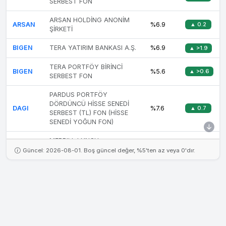
SERBEST FON
ARSAN HOLDİNG ANONİM
ARSAN
%6.9
▲ 0.2
ŞİRKETİ
BIGEN
TERA YATIRIM BANKASI A.Ş.
%6.9
▲ >1.9
TERA PORTFÖY BİRİNCİ
BIGEN
%5.6
▲ >0.6
SERBEST FON
PARDUS PORTFÖY
DÖRDÜNCÜ HİSSE SENEDİ
DAGI
%7.6
▲ 0.7
SERBEST (TL) FON (HİSSE
SENEDİ YOĞUN FON)
MERRILL LYNCH
DMRGD
%7.2
▲ 0.2
INTERNATIONAL
Güncel: 2026-08-01. Boş güncel değer, %5'ten az veya 0'dır.
TERA PORTFÖY PARA
DSTKF
%7.6
▲ 1.3
PİYASASI (TL) FONU
EKIM
ALİ VURAL AK
%29.1
▲ 3.2
ETILR
MUHAMMET DURGUT
%5.8
▲ >0.8