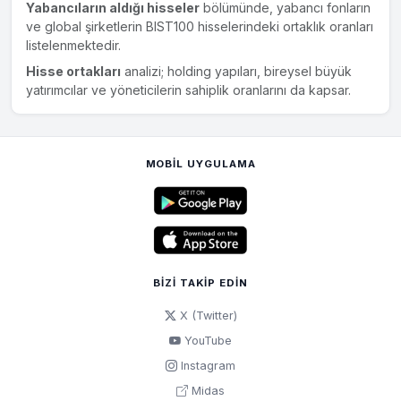
KTLEV
%9.3
ÖMER BURKAY
Yabancıların aldığı hisseler
bölümünde, yabancı fonların
ve global şirketlerin BIST100 hisselerindeki ortaklık oranları
KUYAS
%8.1
CAHİT BALYEN
listelenmektedir.
Hisse ortakları
analizi; holding yapıları, bireysel büyük
KCHOL
%6.2
SEMAHAT SEVİM ARSEL
yatırımcılar ve yöneticilerin sahiplik oranlarını da kapsar.
EUPWR
%5.7
MUHİTTİN BEHİÇ HARMANLI
OBAMS
%5.6
HÜSEYİN TÜRKER
MOBIL UYGULAMA
SKBNK
%5.5
MEHMET RÜÇHAN ORTAYATIRTMACI
BRYAT
%5.4
FATMA ZEYNEP HAMEDİ
REEDR
%4.5
AZİZ KÖSEOĞLU
BIZI TAKIP EDIN
X (Twitter)
YouTube
Instagram
Midas