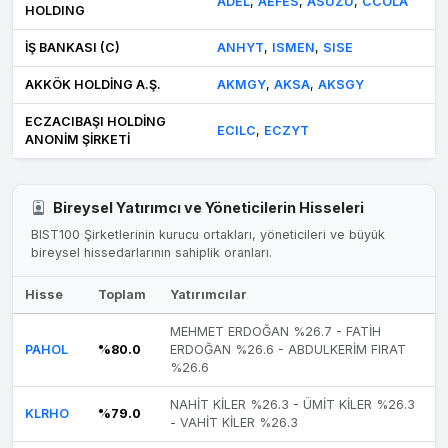
ADEL
,
AEFES
,
ASUZU
,
CCOLA
HOLDING
İŞ BANKASI (C)
ANHYT
,
ISMEN
,
SISE
AKKÖK HOLDİNG A.Ş.
AKMGY
,
AKSA
,
AKSGY
ECZACIBAŞI HOLDİNG
ECILC
,
ECZYT
ANONİM ŞİRKETİ
Bireysel Yatırımcı ve Yöneticilerin Hisseleri
BIST100 Şirketlerinin kurucu ortakları, yöneticileri ve büyük
bireysel hissedarlarının sahiplik oranları.
Hisse
Toplam
Yatırımcılar
MEHMET ERDOĞAN %26.7 - FATİH
PAHOL
%80.0
ERDOĞAN %26.6 - ABDULKERİM FIRAT
%26.6
NAHİT KİLER %26.3 - ÜMİT KİLER %26.3
KLRHO
%79.0
- VAHİT KİLER %26.3