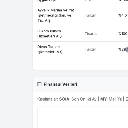
Ayvalık Marina ve Yat
İşletmeciliği San. ve
Turizm
%4.0
Tic. A.Ş.
Bilkom Bilişim
Ticaret
%100
Hizmetleri A.Ş.
Divan Turizm
Turizm
%29.
İşletmeleri A.Ş.
Düzey Tüketim Malları
Ticaret
%76.
Sanayi Pazarlama A.Ş.
Enerji Yatırımları A.Ş.
Yatırım
%77.
Finansal Verileri
Entegart Teknoloji
Çözüm ve Hizmetleri
Teknoloji
%40.
Kısaltmalar:
SOİA
: Son On İki Ay |
MY
: Mali Yıl |
A.Ş.
Ford Otomotiv Sanayi
Üretim
%38.
A.Ş.
Ingage Dijital
Dijital