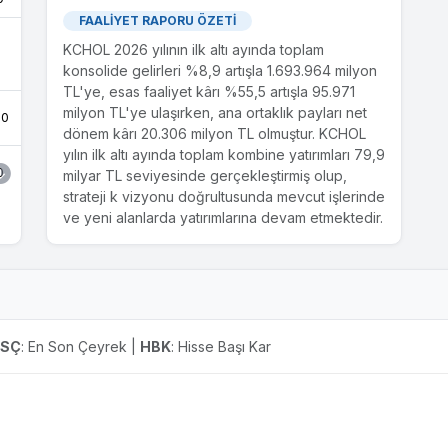
devralınması amaçlı finansal duran varlık
FAALİYET RAPORU ÖZETİ
ediniminin tamamlanması
KCHOL 2026 yılının ilk altı ayında toplam
29.07.2025 tarihli özel durum açıklamamız ile
konsolide gelirleri %8,9 artışla 1.693.964 milyon
bağlı ortaklığımız Tek-Art Kalamış ve Fenerbahçe
TL'ye, esas faaliyet kârı %55,5 artışla 95.971
Marmara Turizm Tesisleri A.Ş. (Tek-Art Marina)
milyon TL'ye ulaşırken, ana ortaklık payları net
.0
ile Yıldız Holding A.Ş. ve Sağlam İnşaat Taahhüt
dönem kârı 20.306 milyon TL olmuştur. KCHOL
Ticaret A.Ş. (Sağlam İnşaat) arasında, Göcek
yılın ilk altı ayında toplam kombine yatırımları 79,9
Village Port Marina'nın deniz ve kara alanlarının
0
milyar TL seviyesinde gerçekleştirmiş olup,
kullanım haklarına sahip MCI Turizm Marina Yat
strateji k vizyonu doğrultusunda mevcut işlerinde
ve Çekek İşletmesi A.Ş. (MCI) ile Göcek
ve yeni alanlarda yatırımlarına devam etmektedir.
0
Exclusive Port Marina'nın deniz ve kara
alanlarının kullanım...
0
29.07.2025
Bağlı ortaklığımız Tek-Art Kalamış ve
0
Fenerbahçe Marmara Turizm Tesisleri A.Ş.?
ESÇ
: En Son Çeyrek |
HBK
: Hisse Başı Kar
nin Göcek Village Port Marina ve Göcek
Exclusive Port Marina?nin devralınması
0
amaçlı finansal duran varlık edinimi
Sermayesinde yaklaşık %75 paya sahip