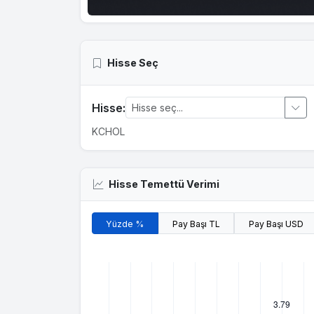
Hisse Seç
Hisse:
KCHOL
Hisse Temettü Verimi
Yüzde %
Pay Başı TL
Pay Başı USD