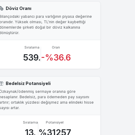
Döviz Oranı
Bilançodaki yabancı para varlığının piyasa değerine
oranıdır. Yüksek olması, TL'nin değer kaybettiği
dönemlerde şirketi doğal bir döviz kalkanına
dönüştürür.
Sıralama
Oran
539.
-%36.6
Bedelsiz Potansiyeli
Özkaynak/ödenmiş sermaye oranına göre
hesaplanır. Bedelsiz, para ödemeden pay sayısını
artırır; ortaklık yüzdesi değişmez ama elindeki hisse
sayısı artar.
Sıralama
Potansiyel
13.
%31257