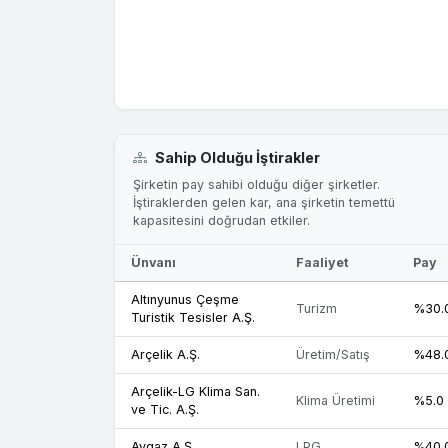
Sahip Olduğu İştirakler
Şirketin pay sahibi olduğu diğer şirketler.
İştiraklerden gelen kar, ana şirketin temettü
kapasitesini doğrudan etkiler.
Ünvanı
Faaliyet
Pay
Altınyunus Çeşme
Turizm
%30.
Turistik Tesisler A.Ş.
Arçelik A.Ş.
Üretim/Satış
%48.
Arçelik-LG Klima San.
Klima Üretimi
%5.0
ve Tic. A.Ş.
Aygaz A.Ş.
LPG
%40.