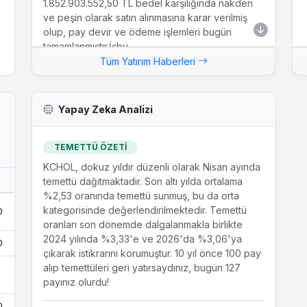
1.852.903.552,50 TL bedel karşılığında nakden
ve peşin olarak satın alınmasına karar verilmiş
olup, pay devir ve ödeme işlemleri bugün
tamamlanmıştır.İşbu...
Tüm Yatırım Haberleri
22.12.2025
Arçelik A.Ş. Paylarının Satın Alınması Hk.
Yapay Zeka Analizi
Yönetim Kurulumuz tarafından bağlı ortaklığımız
Arçelik A.Ş.'nin ("Şirket") geri alınan paylarından
Şirket sermayesinin %7,1'ine denk gelen
TEMETTÜ ÖZETİ
48.000.000 TL nominal değerli payların, Geri
KCHOL, dokuz yıldır düzenli olarak Nisan ayında
Alınan Paylar Tebliği ve Borsa İstanbul A.Ş.'nin
temettü dağıtmaktadır. Son altı yılda ortalama
Toptan Alış Satış İşlemlerine İlişkin Prosedür'ü
%2,53 oranında temettü sunmuş, bu da orta
kapsamında geçmiş 10 iş günü boyunca oluşmuş
kategorisinde değerlendirilmektedir. Temettü
0
ağırlıklı ortalama fiyatların ortalaması alınarak en
oranları son dönemde dalgalanmakla birlikte
yakın fiyat adımına yuvarlanması suretiyle...
2024 yılında %3,33'e ve 2026'da %3,06'ya
0
çıkarak istikrarını korumuştur. 10 yıl önce 100 pay
02.12.2025
alıp temettüleri geri yatırsaydınız, bugün 127
Tek-Art Kalamış ve Fenerbahçe Marmara
payınız olurdu!
Turizm Tesisleri A.Ş.?nin Göcek Village Port
Marina ve Göcek Exclusive Port Marina?nın
0