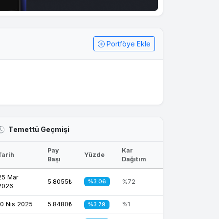
Portföye Ekle
Temettü Geçmişi
Pay
Kar
Tarih
Yüzde
Başı
Dağıtım
25 Mar
5.8055₺
%3.06
%72
2026
10 Nis 2025
5.8480₺
%1
%3.79