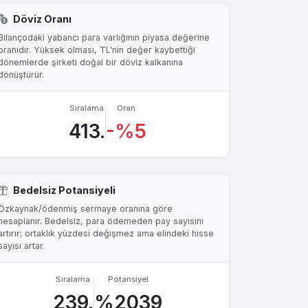
Döviz Oranı
Bilançodaki yabancı para varlığının piyasa değerine
oranıdır. Yüksek olması, TL'nin değer kaybettiği
dönemlerde şirketi doğal bir döviz kalkanına
dönüştürür.
Sıralama
Oran
413.
-%5
Bedelsiz Potansiyeli
Özkaynak/ödenmiş sermaye oranına göre
hesaplanır. Bedelsiz, para ödemeden pay sayısını
artırır; ortaklık yüzdesi değişmez ama elindeki hisse
sayısı artar.
Sıralama
Potansiyel
239.
%2039