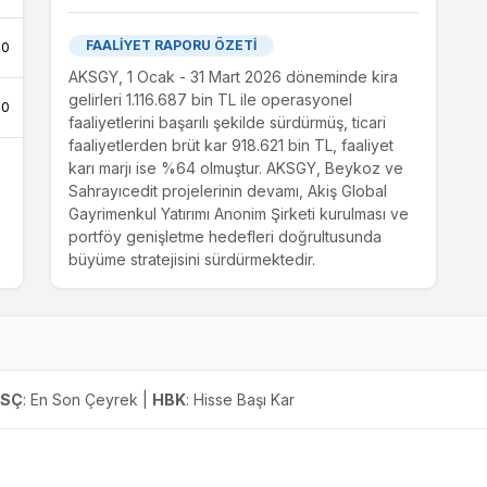
FAALİYET RAPORU ÖZETİ
.0
AKSGY, 1 Ocak - 31 Mart 2026 döneminde kira
gelirleri 1.116.687 bin TL ile operasyonel
.0
faaliyetlerini başarılı şekilde sürdürmüş, ticari
faaliyetlerden brüt kar 918.621 bin TL, faaliyet
karı marjı ise %64 olmuştur. AKSGY, Beykoz ve
Sahrayıcedit projelerinin devamı, Akiş Global
Gayrimenkul Yatırımı Anonim Şirketi kurulması ve
portföy genişletme hedefleri doğrultusunda
büyüme stratejisini sürdürmektedir.
ESÇ
: En Son Çeyrek |
HBK
: Hisse Başı Kar