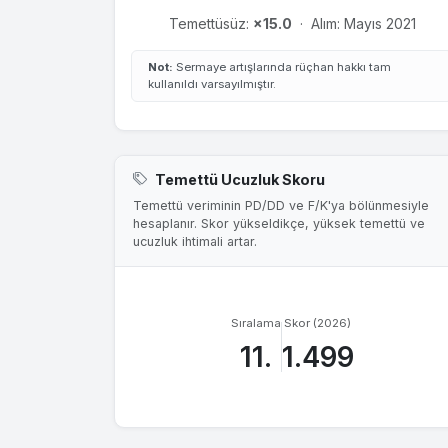
Temettüsüz:
×15.0
·
Alım: Mayıs 2021
Not:
Sermaye artışlarında rüçhan hakkı tam
kullanıldı varsayılmıştır.
Temettü Ucuzluk Skoru
Temettü veriminin PD/DD ve F/K'ya bölünmesiyle
hesaplanır. Skor yükseldikçe, yüksek temettü ve
ucuzluk ihtimali artar.
Sıralama
Skor (2026)
11.
1.499