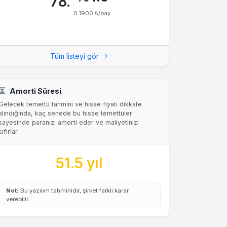
78.
0.1900 ₺/pay
Tüm listeyi gör
Amorti Süresi
Gelecek temettü tahmini ve hisse fiyatı dikkate
alındığında, kaç senede bu hisse temettüler
sayesinde paranızı amorti eder ve maliyetinizi
sıfırlar.
51.5 yıl
Not:
Bu yazılım tahminidir, şirket farklı karar
verebilir.