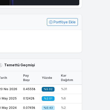
Portföye Ekle
Temettü Geçmişi
Pay
Kar
Tarih
Yüzde
Başı
Dağıtım
20 Nis 2026
0.4555₺
%31
%5.02
5 May 2025
0.1242₺
%6
%2.01
8 May 2024
0.0745₺
%2
%0.43