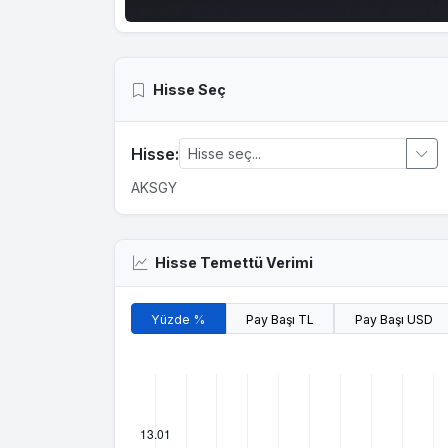
Hisse Seç
Hisse:
AKSGY
Hisse Temettü Verimi
Yüzde %
Pay Başı TL
Pay Başı USD