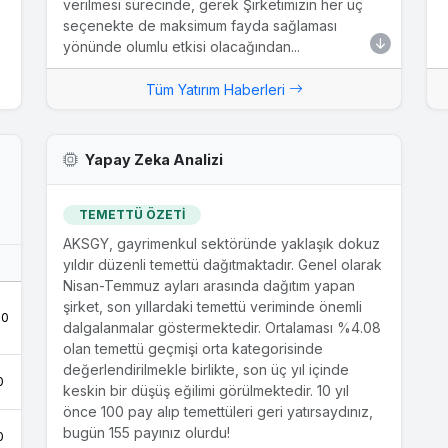
verilmesi sürecinde, gerek Şirketimizin her üç
seçenekte de maksimum fayda sağlaması
yönünde olumlu etkisi olacağından...
Tüm Yatırım Haberleri
Yapay Zeka Analizi
TEMETTÜ ÖZETİ
AKSGY, gayrimenkul sektöründe yaklaşık dokuz
yıldır düzenli temettü dağıtmaktadır. Genel olarak
Nisan-Temmuz ayları arasında dağıtım yapan
şirket, son yıllardaki temettü veriminde önemli
.0
dalgalanmalar göstermektedir. Ortalaması %4.08
olan temettü geçmişi orta kategorisinde
değerlendirilmekle birlikte, son üç yıl içinde
0
keskin bir düşüş eğilimi görülmektedir. 10 yıl
önce 100 pay alıp temettüleri geri yatırsaydınız,
bugün 155 payınız olurdu!
0