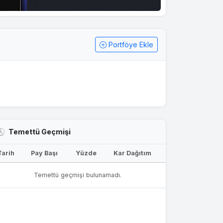
Portföye Ekle
Temettü Geçmişi
Tarih
Pay Başı
Yüzde
Kar Dağıtım
Temettü geçmişi bulunamadı.