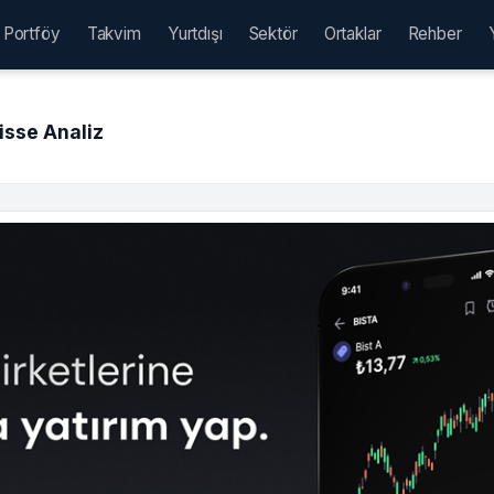
Portföy
Takvim
Yurtdışı
Sektör
Ortaklar
Rehber
isse Analiz