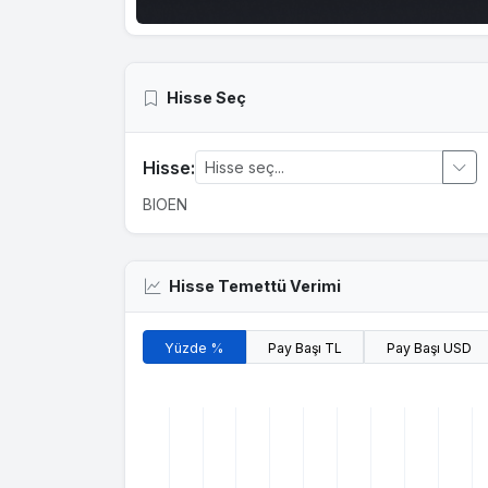
Hisse Seç
Hisse:
BIOEN
Hisse Temettü Verimi
Yüzde %
Pay Başı TL
Pay Başı USD