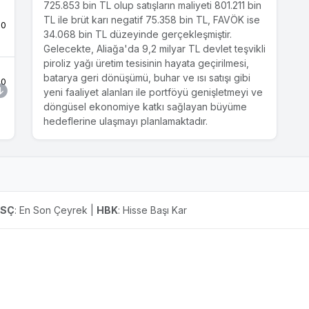
ile kuracağı plastik geri dönüşüm tesisinin
725.853 bin TL olup satışların maliyeti 801.211 bin
kapasitesini 2 katına (60.000 ton) çıkarmaya
TL ile brüt karı negatif 75.358 bin TL, FAVÖK ise
.0
karar verdi.
34.068 bin TL düzeyinde gerçekleşmiştir.
Gelecekte, Aliağa'da 9,2 milyar TL devlet teşvikli
piroliz yağı üretim tesisinin hayata geçirilmesi,
07.12.2022
batarya geri dönüşümü, buhar ve ısı satışı gibi
Biotrend İleri Dönüşüm ve Yenilenebilir Enerji
.0
yeni faaliyet alanları ile portföyü genişletmeyi ve
Teknolojileri Sanayi Anonim Şirketinin
döngüsel ekonomiye katkı sağlayan büyüme
Kuruluşu
hedeflerine ulaşmayı planlamaktadır.
.0
16.11.2022
SPK Özel Durumlar Tebliği'nin (11-15.1)
23.Maddesinin 7.Fıkrası Gereğince Yapılan
.0
Açıklama
ESÇ
: En Son Çeyrek |
HBK
: Hisse Başı Kar
.0
15.9.2022
Yatırım Haberi
#BIOEN 30bin ton atık kapasiteli bir plastik geri
dönüşüm tesisi kurmayı planlıyor. Bu tesiste
.0
Amerikan Honeywell şirketine ait UpCycle
teknolojisinin kullanılması için iyi niyet mektubu