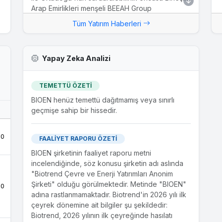
Arap Emirlikleri menşeli BEEAH Group
şirketlerinden atık yönetimi, geri dönüşüm, temiz
Tüm Yatırım Haberleri
enerji alanında faaliyet gösteren kamu-özel
sektör ortaklığı şirketi BEEAH Energy Investment
Limited ("BEEAH") (Şirketimiz ile BEEAH birlikte
Yapay Zeka Analizi
"Taraflar" olarak anılacaktır) Niyet Mektubu'nda
"Proje(ler)" olarak tanımlanan enerji verimliliği ve
Ar-Ge çalışmalarının geliştirilmesi amacıyla
TEMETTÜ ÖZETİ
Entegre Atık Yönetim Tesisleri alanında (Atık
BIOEN henüz temettü dağıtmamış veya sınırlı
toplama, izleme ve mekanik ayırma Üniteleri,
geçmişe sahip bir hissedir.
Oksijensiz Çürütücüler, kompost ve
organomineral gübre üretimi, hibrit enerji üretimi,
ileri dönüşüm plastik geri dönüşümü, yeşil
.0
FAALİYET RAPORU ÖZETİ
hidrojen, düşük karbonlu mobilite çözümleri vb.)
BIOEN şirketinin faaliyet raporu metni
muhtemel projeler için ortak yatırım ve sözleşme
incelendiğinde, söz konusu şirketin adı aslında
fırsatlarını ortaklaşa belirleme konusunda ...
"Biotrend Çevre ve Enerji Yatırımları Anonim
Şirketi" olduğu görülmektedir. Metinde "BIOEN"
.0
20.12.2022
adına rastlanmamaktadır. Biotrend'in 2026 yılı ilk
Yatırım Haberi
çeyrek dönemine ait bilgiler şu şekildedir:
#BIOEN Honeywell UpCycle Proses Teknolojisi
Biotrend, 2026 yılının ilk çeyreğinde hasılatı