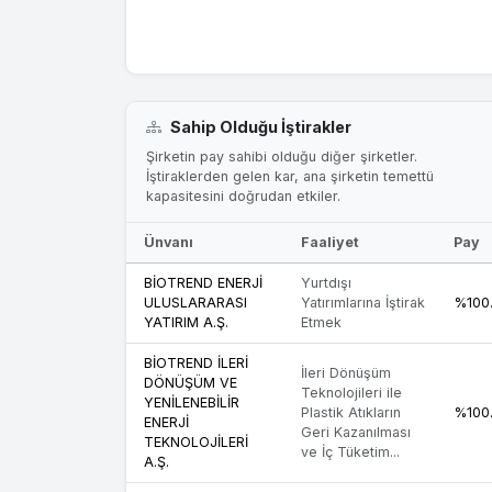
Sahip Olduğu İştirakler
Şirketin pay sahibi olduğu diğer şirketler.
İştiraklerden gelen kar, ana şirketin temettü
kapasitesini doğrudan etkiler.
Ünvanı
Faaliyet
Pay
BİOTREND ENERJİ
Yurtdışı
ULUSLARARASI
Yatırımlarına İştirak
%100
YATIRIM A.Ş.
Etmek
BİOTREND İLERİ
İleri Dönüşüm
DÖNÜŞÜM VE
Teknolojileri ile
YENİLENEBİLİR
Plastik Atıkların
%100
ENERJİ
Geri Kazanılması
TEKNOLOJİLERİ
ve İç Tüketim...
A.Ş.