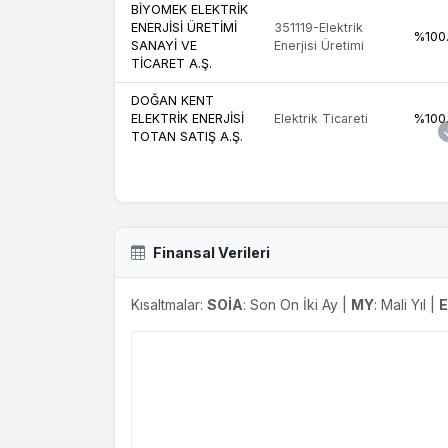
BİYOMEK ELEKTRİK
ENERJİSİ ÜRETİMİ
351119-Elektrik
%100
SANAYİ VE
Enerjisi Üretimi
TİCARET A.Ş.
DOĞAN KENT
ELEKTRİK ENERJİSİ
Elektrik Ticareti
%100
TOTAN SATIŞ A.Ş.
DOĞU STAR
351119-Elektrik
ELEKTRİK ÜRETİM
%100
Enerjisi Üretimi
A.Ş.
İLDA ELEKTRİK
351119-Elektrik
Finansal Verileri
%100
ÜRETIM A.Ş.
Enerjisi Üretimi
İZMİR DOĞU STAR
Kısaltmalar:
SOİA
: Son On İki Ay |
MY
: Mali Yıl |
351119-Elektrik
ELEKTRİK ÜRETİM
%100
Enerjisi Üretimi
A.Ş.
İZMİR NOVTEK
351119-Elektrik
ENERJİ ELEKTRİK
%100
Enerjisi Üretimi
ÜRETİM A.Ş.
KARYA