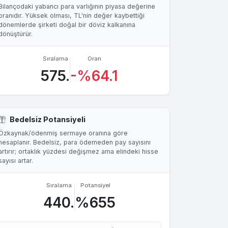
Bilançodaki yabancı para varlığının piyasa değerine
oranıdır. Yüksek olması, TL'nin değer kaybettiği
dönemlerde şirketi doğal bir döviz kalkanına
dönüştürür.
Sıralama
Oran
575.
-%64.1
Bedelsiz Potansiyeli
Özkaynak/ödenmiş sermaye oranına göre
hesaplanır. Bedelsiz, para ödemeden pay sayısını
artırır; ortaklık yüzdesi değişmez ama elindeki hisse
sayısı artar.
Sıralama
Potansiyel
440.
%655