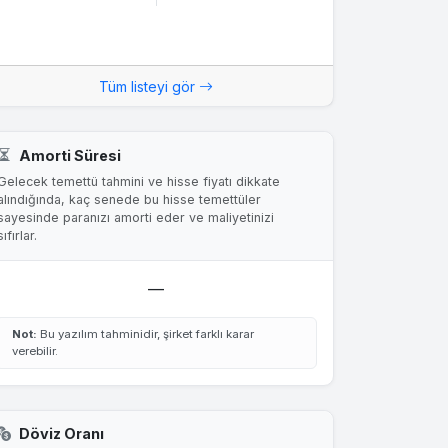
Tüm listeyi gör
Amorti Süresi
Gelecek temettü tahmini ve hisse fiyatı dikkate
alındığında, kaç senede bu hisse temettüler
sayesinde paranızı amorti eder ve maliyetinizi
sıfırlar.
—
Not:
Bu yazılım tahminidir, şirket farklı karar
verebilir.
Döviz Oranı