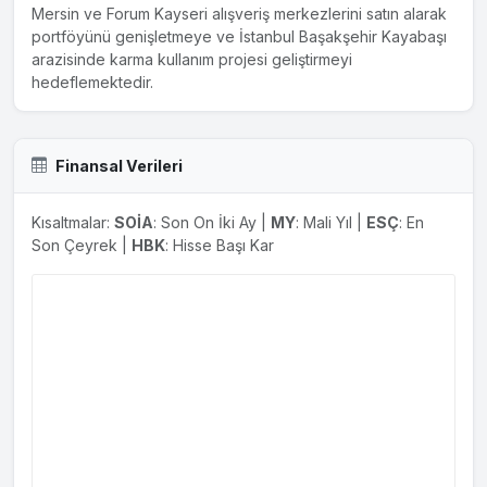
Antalya İli, Kepez İlçesi, Sinan Mahallesi, 28569 Ada, 40
Mersin ve Forum Kayseri alışveriş merkezlerini satın alarak
No'lu Parsel üzerindeki 5.610,18 M2 yüzölçümlü taşınmazın
portföyünü genişletmeye ve İstanbul Başakşehir Kayabaşı
1.285,85 m2'lik payı 23.145.300 TL bedelle Ahmet Arıcı'dan
arazisinde karma kullanım projesi geliştirmeyi
satın alınmıştır. Değerleme firması tarafından söz konusu
hedeflemektedir.
taşınmaz için 14.023.480,10 TL + KDV değer takdir
edilmiştir. Bahse konu taşınmaz, portföyümüzde yer alan
Deepo Antalya ve Mall Of Antalya AVM'ye komşu
konumdadır. Uzun vadede yeni alınan taşınmazın Deepo
Finansal Verileri
Antalya ve Mall...
Kısaltmalar:
SOİA
: Son On İki Ay |
MY
: Mali Yıl |
ESÇ
: En
27.06.2024
Son Çeyrek |
HBK
: Hisse Başı Kar
Maddi Duran Varlık Alımı ( 41 No'lu Parsel)
Antalya İli, Kepez İlçesi, Sinan Mahallesi, 28569 Ada, 41
No'lu Parsel üzerindeki 2.000 M2 yüzölçümlü taşınmazın
263,31 m2'lik payı 4.739.580 TL bedelle Zeki Gökçek'den
satın alınmıştır. Değerleme firması tarafından söz konusu
taşınmaz için 2.115.959,16 TL + KDV değer takdir edilmiştir.
Bahse konu taşınmaz, portföyümüzde yer alan Deepo
Antalya ve Mall Of Antalya AVM'ye komşu konumdadır.
Uzun vadede yeni alınan taşınmazın Deepo Antalya ve Mall
Of Antalya...