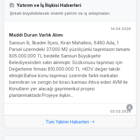
Yatırım ve İş İlişkisi Haberleri
Şirketi büyütebilecek önemli yatırım ve iş anlaşmaları.
14.04.2026
Maddi Duran Varlık Alımı
Samsun İli, İlkadım İlçesi, Kıran Mahallesi, 6480 Ada, 1
Parsel üzerindeki 37.000 M2 yüzölçümlü taşınmazın tamamı
805.000.000 TL bedelle Samsun Büyükşehir
Belediyesinden satın alınmıştır. Sözkonusu taşınmaz için
Değerleme firması 810.000.000 TL +KDV değer takdir
etmiştir.Bahse konu taşınmaz üzerinde farklı markaları
barındıran ve zengin bir kiracı karması ihtiva eden AVM ile
Konutların yer alacağı gayrimenkul projesi
planlanmaktadır.Projeye ilişkin...
02.02.2026
Forum Kayseri Avm'nin Satın Alınması Hk.
Tüm Yatırım Haberleri
Şirketimizin büyüme hedefleri doğrultusunda 30 Ocak
2026 tarihli KAP açıklamamızda Forum Kayseri Gayrimenkul
Yatırım A.Ş.'nin paylarının %100'ünün 130.430.877,34 Euro