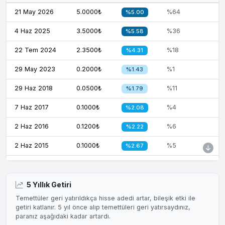
21 May 2026
5.0000₺
%64
%5.00
4 Haz 2025
3.5000₺
%36
%5.58
22 Tem 2024
2.3500₺
%18
%4.31
29 May 2023
0.2000₺
%1
%1.43
29 Haz 2018
0.0500₺
%11
%1.79
7 Haz 2017
0.1000₺
%4
%2.08
2 Haz 2016
0.1200₺
%6
%2.22
2 Haz 2015
0.1000₺
%5
%2.67
6 Haz 2014
0.0600₺
%16
%1.75
31 May 2013
0.1000₺
%15
%2.30
5 Yıllık Getiri
Temettüler geri yatırıldıkça hisse adedi artar, bileşik etki ile
31 May 2012
0.1000₺
%13
%1.85
getiri katlanır. 5 yıl önce alıp temettüleri geri yatırsaydınız,
paranız aşağıdaki kadar artardı.
31 May 2011
0.0565₺
%6
%0.93