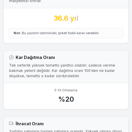
maliyetinizi sıfırlar.
36.6 yıl
Not:
Bu yazılım tahminidir, şirket farklı karar verebilir.
Kar Dağıtma Oranı
Tek seferlik yüksek temettü yanıltıcı olabilir; sadece verime
bakmak yeterli değildir. Kar dağıtma oranı 100'den ne kadar
düşükse, temettü o kadar sürdürülebilir.
5 Yıl Ortalama
%20
İhracat Oranı
Yurtdışı satışların toplam satışlara oranıdır. Yüksek olması döviz