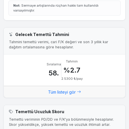
Not:
Sermaye artışlarında rüçhan hakkı tam kullanıldı
varsayılmıştır.
Gelecek Temettü Tahmini
Tahmini temettü verimi, cari F/K değeri ve son 3 yıllık kar
dağıtım ortalamasına göre hesaplanır.
Tahmin
Sıralama
%2.7
58.
2.5300 ₺/pay
Tüm listeyi gör
Temettü Ucuzluk Skoru
Temettü veriminin PD/DD ve F/K'ya bölünmesiyle hesaplanır.
Skor yükseldikçe, yüksek temettü ve ucuzluk ihtimali artar.