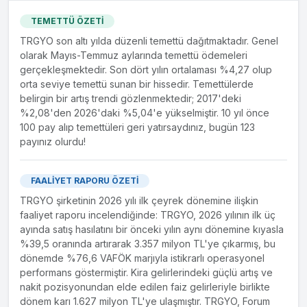
Kocabaş'tan satın alınmıştır. Değerleme firması tarafından
Yeni Gimat
Gayrimenkul, gayrimenkule
söz konusu taşınmaz için 57.792.064 TL + KDV değer
TEMETTÜ ÖZETİ
Gayrimenkul
dayalı hak ve sermaye
takdir edilmiştir. Bahse konu taşınmaz, portföyümüzde yer
%14.0
TRGYO son altı yılda düzenli temettü dağıtmaktadır. Genel
Yatırım Ortaklığı
piyasası araçlarına yatırım
alan Deepo Antalya ve Mall Of Antalya AVM'ye komşu
olarak Mayıs-Temmuz aylarında temettü ödemeleri
A.Ş.
yapmak
konumdadır. Uzun vadede yeni alınan taşınmazın Deepo...
gerçekleşmektedir. Son dört yılın ortalaması %4,27 olup
orta seviye temettü sunan bir hissedir. Temettülerde
belirgin bir artış trendi gözlenmektedir; 2017'deki
28.06.2024
Maddi Duran Varlık Alımı ( 41 No'lu Parsel) Güncelleme
%2,08'den 2026'daki %5,04'e yükselmiştir. 10 yıl önce
100 pay alıp temettüleri geri yatırsaydınız, bugün 123
Antalya İli, Kepez İlçesi, Sinan Mahallesi, 28569 Ada, 41
payınız olurdu!
No'lu Parsel üzerindeki 2.000 M2 yüzölçümlü taşınmazın
263,31 m2'lik payı 4.739.580 TL bedelle Zeki Gökçek'den
satın alınmıştır. Değerleme firması tarafından söz konusu
FAALİYET RAPORU ÖZETİ
taşınmaz için 2.115.959,16 TL + KDV değer takdir edilmiştir.
TRGYO şirketinin 2026 yılı ilk çeyrek dönemine ilişkin
Bahse konu taşınmaz, portföyümüzde yer alan Deepo
faaliyet raporu incelendiğinde: TRGYO, 2026 yılının ilk üç
Antalya ve Mall Of Antalya AVM'ye komşu konumdadır.
ayında satış hasılatını bir önceki yılın aynı dönemine kıyasla
Uzun vadede yeni alınan taşınmazın Deepo Antalya ve Mall
%39,5 oranında artırarak 3.357 milyon TL'ye çıkarmış, bu
Of Antalya...
dönemde %76,6 VAFÖK marjıyla istikrarlı operasyonel
performans göstermiştir. Kira gelirlerindeki güçlü artış ve
27.06.2024
nakit pozisyonundan elde edilen faiz gelirleriyle birlikte
Maddi Duran Varlık Alımı ( 40 No'lu Parsel)
dönem karı 1.627 milyon TL'ye ulaşmıştır. TRGYO, Forum