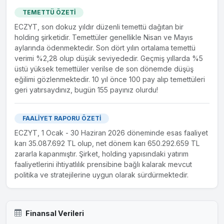
TEMETTÜ ÖZETİ
ECZYT, son dokuz yıldır düzenli temettü dağıtan bir
holding şirketidir. Temettüler genellikle Nisan ve Mayıs
aylarında ödenmektedir. Son dört yılın ortalama temettü
verimi %2,28 olup düşük seviyededir. Geçmiş yıllarda %5
üstü yüksek temettüler verilse de son dönemde düşüş
eğilimi gözlenmektedir. 10 yıl önce 100 pay alıp temettüleri
geri yatırsaydınız, bugün 155 payınız olurdu!
FAALİYET RAPORU ÖZETİ
ECZYT, 1 Ocak - 30 Haziran 2026 döneminde esas faaliyet
karı 35.087.692 TL olup, net dönem karı 650.292.659 TL
zararla kapanmıştır. Şirket, holding yapısındaki yatırım
faaliyetlerini ihtiyatlılık prensibine bağlı kalarak mevcut
politika ve stratejilerine uygun olarak sürdürmektedir.
Finansal Verileri