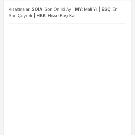
Kısaltmalar:
SOİA
: Son On İki Ay |
MY
: Mali Yıl |
ESÇ
: En
Son Çeyrek |
HBK
: Hisse Başı Kar