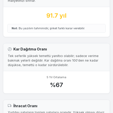
maliyetinizi sıfırlar.
91.7 yıl
Not:
Bu yazılım tahminidir, şirket farklı karar verebilir.
Kar Dağıtma Oranı
Tek seferlik yüksek temettü yanıltıcı olabilir; sadece verime
bakmak yeterli değildir. Kar dağıtma oranı 100'den ne kadar
düşükse, temettü o kadar sürdürülebilir.
5 Yıl Ortalama
%67
İhracat Oranı
Yurtdışı satışların toplam satışlara oranıdır. Yüksek olması döviz