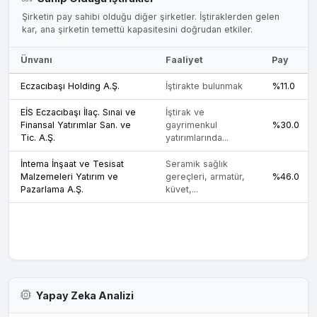
Şirketin pay sahibi olduğu diğer şirketler. İştiraklerden gelen
kar, ana şirketin temettü kapasitesini doğrudan etkiler.
Ünvanı
Faaliyet
Pay
Eczacıbaşı Holding A.Ş.
İştirakte bulunmak
%11.0
EİS Eczacıbaşı İlaç. Sınai ve
İştirak ve
Finansal Yatırımlar San. ve
gayrimenkul
%30.0
Tic. A.Ş.
yatırımlarında...
İntema İnşaat ve Tesisat
Seramik sağlık
Malzemeleri Yatırım ve
gereçleri, armatür,
%46.0
Pazarlama A.Ş.
küvet,...
Yapay Zeka Analizi