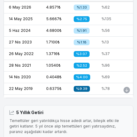
6 May 2026
4.8571₺
%62
%1.33
14 May 2025
5.6667₺
%135
%2.75
5 Haz 2024
4.6800₺
%56
%1.91
27 Nis 2023
1.7100₺
%13
%1.18
26 May 2022
1.3716₺
%37
%3.07
28 Nis 2021
1.0540₺
%96
%2.52
14 Nis 2020
0.4048₺
%69
%4.00
22 May 2019
0.6375₺
%78
%9.39
28 May 2018
0.6375₺
%43
%6.91
10 May 2017
0.9775₺
%87
%8.91
5 Yıllık Getiri
Temettüler geri yatırıldıkça hisse adedi artar, bileşik etki ile
11 May 2016
1.0200₺
%335
%7.38
getiri katlanır. 5 yıl önce alıp temettüleri geri yatırsaydınız,
paranız aşağıdaki kadar artardı.
6 May 2015
0.0935₺
%30
%0.87