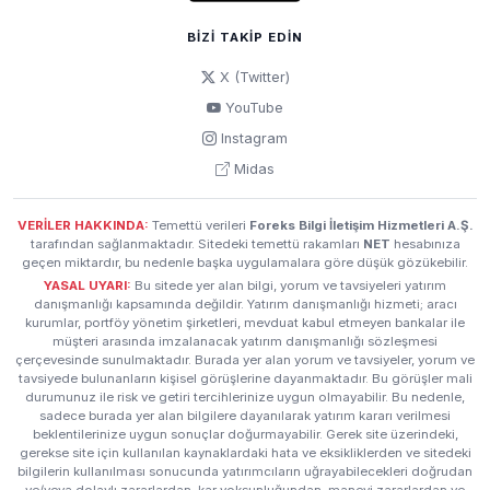
BIZI TAKIP EDIN
X (Twitter)
YouTube
Instagram
Midas
VERİLER HAKKINDA:
Temettü verileri
Foreks Bilgi İletişim Hizmetleri A.Ş.
tarafından sağlanmaktadır. Sitedeki temettü rakamları
NET
hesabınıza
geçen miktardır, bu nedenle başka uygulamalara göre düşük gözükebilir.
YASAL UYARI:
Bu sitede yer alan bilgi, yorum ve tavsiyeleri yatırım
danışmanlığı kapsamında değildir. Yatırım danışmanlığı hizmeti; aracı
kurumlar, portföy yönetim şirketleri, mevduat kabul etmeyen bankalar ile
müşteri arasında imzalanacak yatırım danışmanlığı sözleşmesi
çerçevesinde sunulmaktadır. Burada yer alan yorum ve tavsiyeler, yorum ve
tavsiyede bulunanların kişisel görüşlerine dayanmaktadır. Bu görüşler mali
durumunuz ile risk ve getiri tercihlerinize uygun olmayabilir. Bu nedenle,
sadece burada yer alan bilgilere dayanılarak yatırım kararı verilmesi
beklentilerinize uygun sonuçlar doğurmayabilir. Gerek site üzerindeki,
gerekse site için kullanılan kaynaklardaki hata ve eksikliklerden ve sitedeki
bilgilerin kullanılması sonucunda yatırımcıların uğrayabilecekleri doğrudan