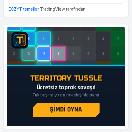
ECZYT temeller
TradingView tarafından