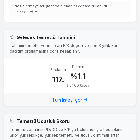
Not:
Sermaye artışlarında rüçhan hakkı tam kullanıldı
varsayılmıştır.
Gelecek Temettü Tahmini
Tahmini temettü verimi, cari F/K değeri ve son 3 yıllık kar
dağıtım ortalamasına göre hesaplanır.
Tahmin
Sıralama
%1.1
117.
3.5400 ₺/pay
Tüm listeyi gör
Temettü Ucuzluk Skoru
Temettü veriminin PD/DD ve F/K'ya bölünmesiyle hesaplanır.
Skor yükseldikçe, yüksek temettü ve ucuzluk ihtimali artar.