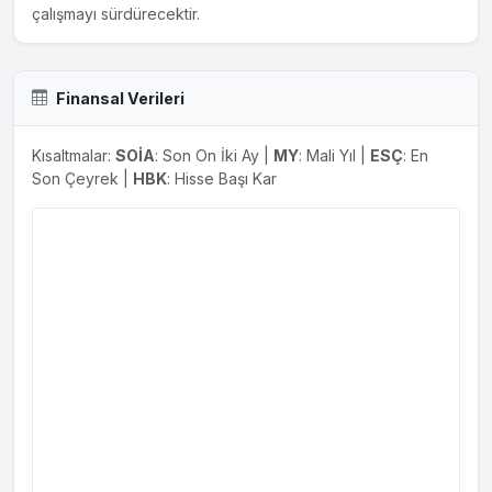
çalışmayı sürdürecektir.
Finansal Verileri
Kısaltmalar:
SOİA
: Son On İki Ay |
MY
: Mali Yıl |
ESÇ
: En
Son Çeyrek |
HBK
: Hisse Başı Kar