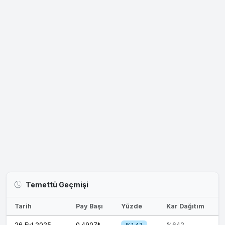
Temettü Geçmişi
Tarih
Pay Başı
Yüzde
Kar Dağıtım
26 Eyl 2025
0.4907₺
%642
%1.47