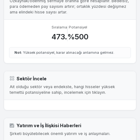
Özkaynak/ödenmiş sermaye oranına göre hesaplanır. Bedelsiz,
para ödemeden pay sayısını artırır; ortaklık yüzdesi değişmez
ama elindeki hisse sayısı artar.
Sıralama
Potansiyel
473.
%500
Not:
Yüksek potansiyel, karar alınacağı anlamına gelmez.
Sektör İncele
Ait olduğu sektör veya endekste, hangi hisseler yüksek
temettü potansiyeline sahip, incelemek için tıklayın.
Yatırım ve İş İlişkisi Haberleri
Şirketi büyütebilecek önemli yatırım ve iş anlaşmaları.