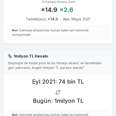
31 May 2013
1.3005₺
%49
TL Kazanç
Dolara Göre
%2.14
×14.9
×2.6
31 May 2012
1.0795₺
%39
%3.25
Temettüsüz:
×14.0
·
Alım: Mayıs 2021
31 May 2011
0.9520₺
%41
%4.08
Not:
Sermaye artışlarında rüçhan hakkı tam kullanıldı
31 May 2010
0.7225₺
%40
%5.08
varsayılmıştır.
29 May 2009
0.4930₺
%33
%8.47
30 May 2008
0.4250₺
%51
%7.57
1milyon TL Hesabı
30 May 2007
0.4080₺
%44
%6.25
Geçmişte ne kadar para ile bu hisseyi alsanız ve temettüleri
geri yatırsanız, bugün 1milyon TL paranız olurdu?
30 May 2006
0.1980₺
%32
%2.98
Eyl 2021: 74 bin TL
30 May 2005
0.1575₺
%39
%5.53
29 May 2003
0.4781₺
%33
%7.14
Bugün: 1milyon TL
30 May 2002
0.3200₺
%43
%5.06
30 May 2000
1.6500₺
%5.36
Not:
Sermaye artışlarında rüçhan hakkı tam kullanıldı