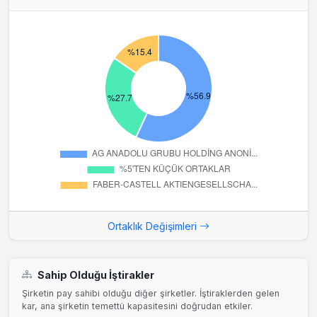
Kit'in alım satımına ilişkin olarak 24 aylık uzun dönemli bir
sözleşme imzalanacaktır. Söz konusu sözleşme
kapsamında, Unicef'in Adel'e karşı miktarsal herhangi bir...
Ortaklık Değişimleri
Sahip Olduğu İştirakler
Şirketin pay sahibi olduğu diğer şirketler. İştiraklerden gelen
kar, ana şirketin temettü kapasitesini doğrudan etkiler.