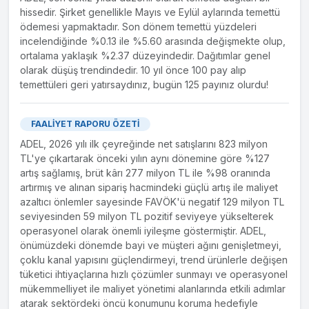
hissedir. Şirket genellikle Mayıs ve Eylül aylarında temettü
ödemesi yapmaktadır. Son dönem temettü yüzdeleri
incelendiğinde %0.13 ile %5.60 arasında değişmekte olup,
ortalama yaklaşık %2.37 düzeyindedir. Dağıtımlar genel
olarak düşüş trendindedir. 10 yıl önce 100 pay alıp
temettüleri geri yatırsaydınız, bugün 125 payınız olurdu!
FAALİYET RAPORU ÖZETİ
ADEL, 2026 yılı ilk çeyreğinde net satışlarını 823 milyon
TL'ye çıkartarak önceki yılın aynı dönemine göre %127
artış sağlamış, brüt kârı 277 milyon TL ile %98 oranında
artırmış ve alınan sipariş hacmindeki güçlü artış ile maliyet
azaltıcı önlemler sayesinde FAVÖK'ü negatif 129 milyon TL
seviyesinden 59 milyon TL pozitif seviyeye yükselterek
operasyonel olarak önemli iyileşme göstermiştir. ADEL,
önümüzdeki dönemde bayi ve müşteri ağını genişletmeyi,
çoklu kanal yapısını güçlendirmeyi, trend ürünlerle değişen
tüketici ihtiyaçlarına hızlı çözümler sunmayı ve operasyonel
mükemmelliyet ile maliyet yönetimi alanlarında etkili adımlar
atarak sektördeki öncü konumunu koruma hedefiyle