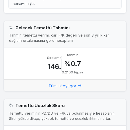
varsayılmıştır.
30 May 1999
1.2000₺
%7.97
28 May 1998
0.6000₺
%5.65
29 May 1997
0.4000₺
%6.99
Gelecek Temettü Tahmini
Tahmini temettü verimi, cari F/K değeri ve son 3 yıllık kar
dağıtım ortalamasına göre hesaplanır.
Tahmin
Sıralama
%0.7
146.
0.2100 ₺/pay
Tüm listeyi gör
Temettü Ucuzluk Skoru
Temettü veriminin PD/DD ve F/K'ya bölünmesiyle hesaplanır.
Skor yükseldikçe, yüksek temettü ve ucuzluk ihtimali artar.