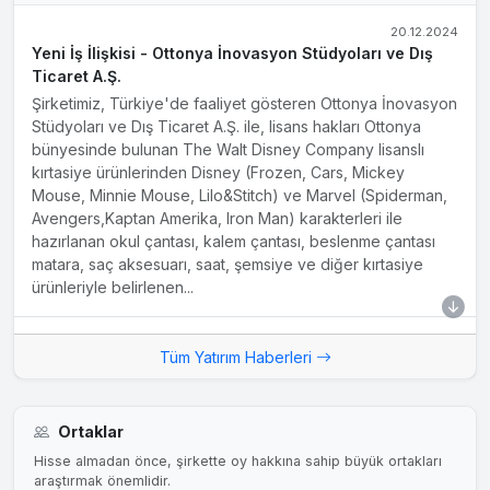
20.12.2024
Yeni İş İlişkisi - Ottonya İnovasyon Stüdyoları ve Dış
Ticaret A.Ş.
Şirketimiz, Türkiye'de faaliyet gösteren Ottonya İnovasyon
Stüdyoları ve Dış Ticaret A.Ş. ile, lisans hakları Ottonya
bünyesinde bulunan The Walt Disney Company lisanslı
kırtasiye ürünlerinden Disney (Frozen, Cars, Mickey
Mouse, Minnie Mouse, Lilo&Stitch) ve Marvel (Spiderman,
Avengers,Kaptan Amerika, Iron Man) karakterleri ile
hazırlanan okul çantası, kalem çantası, beslenme çantası
matara, saç aksesuarı, saat, şemsiye ve diğer kırtasiye
ürünleriyle belirlenen...
13.07.2023
Tüm Yatırım Haberleri
Yeni İş İlişkisi Hakkında Bilgilendirme
Şirketimiz, United Nations Children's Fund (Unicef)
tarafından açılan "Recreation Kit" ihalesine tedarikçi olma
Ortaklar
amaçlı teklif sunmuş ve Unicef nezdinde tedarikçi olma ile
ilgili tüm koşulları sağlayarak Unicef'in onaylı tedarikçiler
Hisse almadan önce, şirkette oy hakkına sahip büyük ortakları
araştırmak önemlidir.
listesine dahil edilmiştir. Bu kapsamda Unicef ile söz konusu