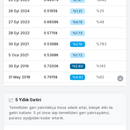
26 Eyl 2024
0.5195₺
%25
%1.21
27 Eyl 2023
0.6858₺
%48
%0.13
28 Eyl 2022
0.5715₺
%1.73
30 Eyl 2021
0.5398₺
%783
%2.10
5 Oca 2021
0.5398₺
%1.72
30 Eyl 2019
0.7200₺
%145
%5.60
31 May 2018
0.7915₺
%82
%4.81
31 May 2017
0.6120₺
%16
%3.25
31 May 2016
1.0795₺
%42
%5.31
5 Yıllık Getiri
Temettüler geri yatırıldıkça hisse adedi artar, bileşik etki ile
29 May 2015
1.5130₺
%50
%2.25
getiri katlanır. 5 yıl önce alıp temettüleri geri yatırsaydınız,
paranız aşağıdaki kadar artardı.
30 May 2014
2.1590₺
%40
%3.81