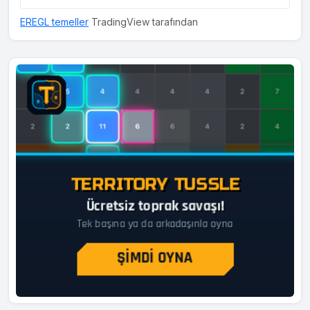
EREGL temeller
TradingView tarafından