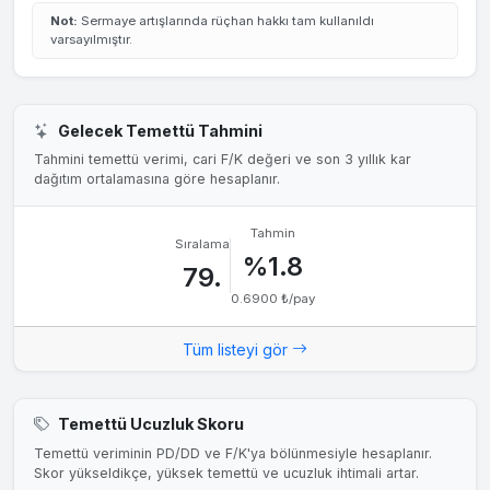
Not:
Sermaye artışlarında rüçhan hakkı tam kullanıldı
varsayılmıştır.
Gelecek Temettü Tahmini
Tahmini temettü verimi, cari F/K değeri ve son 3 yıllık kar
dağıtım ortalamasına göre hesaplanır.
Tahmin
Sıralama
%1.8
79.
0.6900 ₺/pay
Tüm listeyi gör
Temettü Ucuzluk Skoru
Temettü veriminin PD/DD ve F/K'ya bölünmesiyle hesaplanır.
Skor yükseldikçe, yüksek temettü ve ucuzluk ihtimali artar.