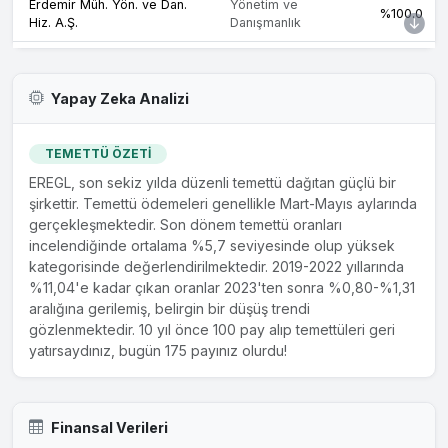
Erdemir Müh. Yön. ve Dan.
Yönetim ve
%100.0
Hiz. A.Ş.
Danışmanlık
Erdemir Romania SRL
Silisli Çelik Üretimi
%100.0
İsdemir Linde Gaz Ortaklığı
Endüstriyel Gaz
Yapay Zeka Analizi
%47.0
A.Ş.
Üretim ve Satışı
İskenderun Demir ve Çelik
Entegre Demir Çelik
TEMETTÜ ÖZETİ
%94.0
A.Ş.
Üretimi
EREGL, son sekiz yılda düzenli temettü dağıtan güçlü bir
şirkettir. Temettü ödemeleri genellikle Mart-Mayıs aylarında
Kümaş Manyezit Sanayi A.Ş.
Endüstriyel Ürünler
%100.0
gerçekleşmektedir. Son dönem temettü oranları
incelendiğinde ortalama %5,7 seviyesinde olup yüksek
kategorisinde değerlendirilmektedir. 2019-2022 yıllarında
%11,04'e kadar çıkan oranlar 2023'ten sonra %0,80-%1,31
aralığına gerilemiş, belirgin bir düşüş trendi
gözlenmektedir. 10 yıl önce 100 pay alıp temettüleri geri
yatırsaydınız, bugün 175 payınız olurdu!
Finansal Verileri