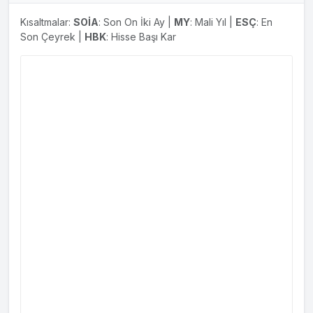
Kısaltmalar:
SOİA
: Son On İki Ay |
MY
: Mali Yıl |
ESÇ
: En
Son Çeyrek |
HBK
: Hisse Başı Kar