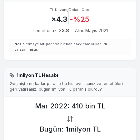
19 Kas 2013
0.0984₺
%90
TL Kazanç
Dolara Göre
%3.57
×4.3
-%25
30 May 2013
0.0291₺
%27
%1.33
Temettüsüz:
×3.8
·
Alım: Mayıs 2021
29 May 2012
0.1186₺
%30
%5.50
Not:
Sermaye artışlarında rüçhan hakkı tam kullanıldı
30 May 2011
0.2391₺
%59
%5.69
varsayılmıştır.
28 May 2008
0.3003₺
%44
%2.56
28 May 2007
0.1250₺
%10
%0.84
1milyon TL Hesabı
30 May 2006
0.1883₺
%47
%2.38
Geçmişte ne kadar para ile bu hisseyi alsanız ve temettüleri
geri yatırsanız, bugün 1milyon TL paranız olurdu?
29 May 2005
0.7900₺
%49
%11.25
Mar 2022: 410 bin TL
29 May 1997
0.4537₺
%2.17
26 Haz 1996
0.6526₺
%6.14
Bugün: 1milyon TL