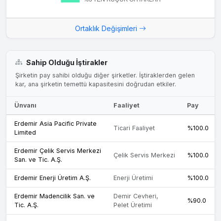
en pahalı hammadde. Bu yatırım, şirketin karına yıllık 200
milyon dolar katkı yapacak. Üstelik rezervin ömrü 35 yıl!
Ortaklık Değişimleri
3.11.2022
Yatırım Haberi
Sahip Olduğu İştirakler
#EREGL iştirakinin Bingöl-Avnik demir madeni sahasında
Şirketin pay sahibi olduğu diğer şirketler. İştiraklerden gelen
250-300 milyon ton demir cevheri keşfedildi. Bu sahada
kar, ana şirketin temettü kapasitesini doğrudan etkiler.
550 milyon dolar yatırım ile pelet üretim tesisi kurulacak. Bu
yatırım sonunda yıllık 200-250 milyon dolar gelir artışı
Ünvanı
Faaliyet
Pay
bekleniyor.
Erdemir Asia Pacific Private
Ticari Faaliyet
%100.0
Limited
10.05.2021
Kümaş Manyezit Sanayi A.Ş. Hisse Bedeli Uyarlaması
Erdemir Çelik Servis Merkezi
Hakkında
Çelik Servis Merkezi
%100.0
San. ve Tic. A.Ş.
Erdemir Enerji Üretim A.Ş.
Enerji Üretimi
%100.0
Erdemir Madencilik San. ve
Demir Cevheri,
%90.0
Tic. A.Ş.
Pelet Üretimi