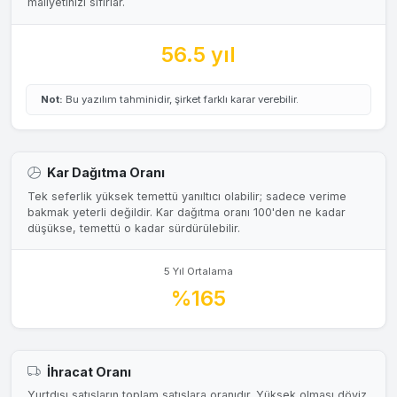
maliyetinizi sıfırlar.
56.5 yıl
Not:
Bu yazılım tahminidir, şirket farklı karar verebilir.
Kar Dağıtma Oranı
Tek seferlik yüksek temettü yanıltıcı olabilir; sadece verime
bakmak yeterli değildir. Kar dağıtma oranı 100'den ne kadar
düşükse, temettü o kadar sürdürülebilir.
5 Yıl Ortalama
%165
İhracat Oranı
Yurtdışı satışların toplam satışlara oranıdır. Yüksek olması döviz