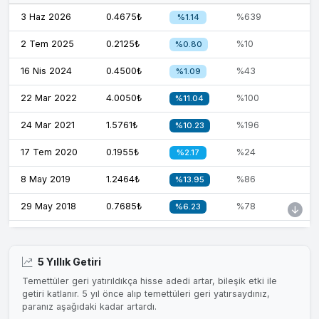
3 Haz 2026
0.4675₺
%639
%1.14
2 Tem 2025
0.2125₺
%10
%0.80
16 Nis 2024
0.4500₺
%43
%1.09
22 Mar 2022
4.0050₺
%100
%11.04
24 Mar 2021
1.5761₺
%196
%10.23
17 Tem 2020
0.1955₺
%24
%2.17
8 May 2019
1.2464₺
%86
%13.95
29 May 2018
0.7685₺
%78
%6.23
5 Nis 2017
0.3741₺
%95
%5.80
25 May 2016
0.2550₺
%93
%5.78
5 Yıllık Getiri
Temettüler geri yatırıldıkça hisse adedi artar, bileşik etki ile
26 May 2015
0.3400₺
%87
%7.06
getiri katlanır. 5 yıl önce alıp temettüleri geri yatırsaydınız,
paranız aşağıdaki kadar artardı.
26 May 2014
0.1991₺
%89
%6.26