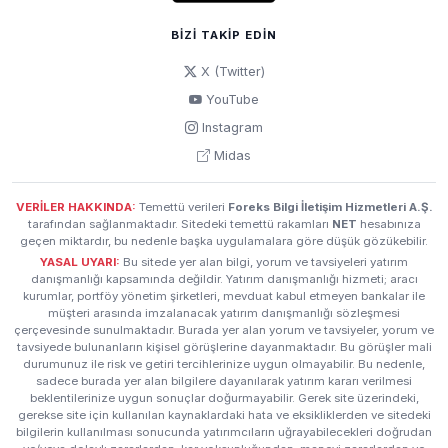
BIZI TAKIP EDIN
X (Twitter)
YouTube
Instagram
Midas
VERİLER HAKKINDA:
Temettü verileri
Foreks Bilgi İletişim Hizmetleri A.Ş.
tarafından sağlanmaktadır. Sitedeki temettü rakamları
NET
hesabınıza
geçen miktardır, bu nedenle başka uygulamalara göre düşük gözükebilir.
YASAL UYARI:
Bu sitede yer alan bilgi, yorum ve tavsiyeleri yatırım
danışmanlığı kapsamında değildir. Yatırım danışmanlığı hizmeti; aracı
kurumlar, portföy yönetim şirketleri, mevduat kabul etmeyen bankalar ile
müşteri arasında imzalanacak yatırım danışmanlığı sözleşmesi
çerçevesinde sunulmaktadır. Burada yer alan yorum ve tavsiyeler, yorum ve
tavsiyede bulunanların kişisel görüşlerine dayanmaktadır. Bu görüşler mali
durumunuz ile risk ve getiri tercihlerinize uygun olmayabilir. Bu nedenle,
sadece burada yer alan bilgilere dayanılarak yatırım kararı verilmesi
beklentilerinize uygun sonuçlar doğurmayabilir. Gerek site üzerindeki,
gerekse site için kullanılan kaynaklardaki hata ve eksikliklerden ve sitedeki
bilgilerin kullanılması sonucunda yatırımcıların uğrayabilecekleri doğrudan