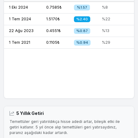
1 Eki 2024
0.7585₺
%8
%1.57
1 Tem 2024
1.5170₺
%22
%2.40
22 Ağu 2023
0.4551₺
%13
%0.87
1 Tem 2021
0.1105₺
%29
%0.94
5 Yıllık Getiri
Temettüler geri yatırıldıkça hisse adedi artar, bileşik etki ile
getiri katlanır. 5 yıl önce alıp temettüleri geri yatırsaydınız,
paranız aşağıdaki kadar artardı.