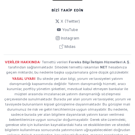
BIZI TAKIP EDIN
X (Twitter)
YouTube
Instagram
Midas
VERİLER HAKKINDA:
Temettü verileri
Foreks Bilgi İletişim Hizmetleri A.Ş.
tarafından sağlanmaktadır. Sitedeki temettü rakamları
NET
hesabınıza
geçen miktardır, bu nedenle başka uygulamalara göre düşük gözükebilir.
YASAL UYARI:
Bu sitede yer alan bilgi, yorum ve tavsiyeleri yatırım
danışmanlığı kapsamında değildir. Yatırım danışmanlığı hizmeti; aracı
kurumlar, portföy yönetim şirketleri, mevduat kabul etmeyen bankalar ile
müşteri arasında imzalanacak yatırım danışmanlığı sözleşmesi
çerçevesinde sunulmaktadır. Burada yer alan yorum ve tavsiyeler, yorum ve
tavsiyede bulunanların kişisel görüşlerine dayanmaktadır. Bu görüşler mali
durumunuz ile risk ve getiri tercihlerinize uygun olmayabilir. Bu nedenle,
sadece burada yer alan bilgilere dayanılarak yatırım kararı verilmesi
beklentilerinize uygun sonuçlar doğurmayabilir. Gerek site üzerindeki,
gerekse site için kullanılan kaynaklardaki hata ve eksikliklerden ve sitedeki
bilgilerin kullanılması sonucunda yatırımcıların uğrayabilecekleri doğrudan