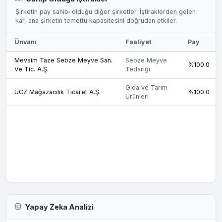
Şirketin pay sahibi olduğu diğer şirketler. İştiraklerden gelen
kar, ana şirketin temettü kapasitesini doğrudan etkiler.
Ünvanı
Faaliyet
Pay
Mevsim Taze Sebze Meyve San.
Sebze Meyve
%100.0
Ve Tic. A.Ş.
Tedariği
Gıda ve Tarım
UCZ Mağazacılık Ticaret A.Ş.
%100.0
Ürünleri
Yapay Zeka Analizi