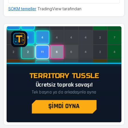
SOKM temeller
TradingView tarafından