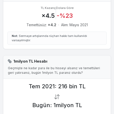
TL Kazanç
Dolara Göre
×4.5
-%23
Temettüsüz:
×4.2
·
Alım: Mayıs 2021
Not:
Sermaye artışlarında rüçhan hakkı tam kullanıldı
varsayılmıştır.
1milyon TL Hesabı
Geçmişte ne kadar para ile bu hisseyi alsanız ve temettüleri
geri yatırsanız, bugün 1milyon TL paranız olurdu?
Tem 2021: 216 bin TL
Bugün: 1milyon TL