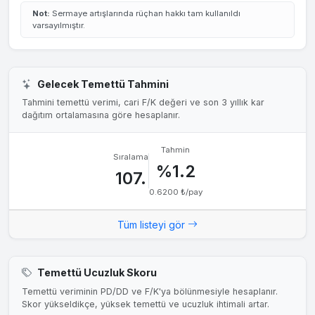
Not:
Sermaye artışlarında rüçhan hakkı tam kullanıldı
varsayılmıştır.
Gelecek Temettü Tahmini
Tahmini temettü verimi, cari F/K değeri ve son 3 yıllık kar
dağıtım ortalamasına göre hesaplanır.
Tahmin
Sıralama
%1.2
107.
0.6200 ₺/pay
Tüm listeyi gör
Temettü Ucuzluk Skoru
Temettü veriminin PD/DD ve F/K'ya bölünmesiyle hesaplanır.
Skor yükseldikçe, yüksek temettü ve ucuzluk ihtimali artar.