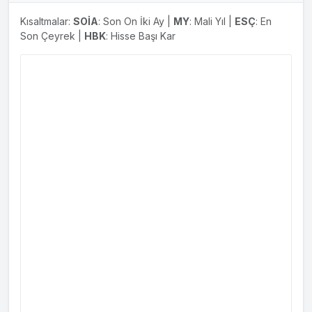
Kısaltmalar:
SOİA
: Son On İki Ay |
MY
: Mali Yıl |
ESÇ
: En
Son Çeyrek |
HBK
: Hisse Başı Kar