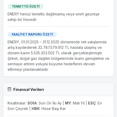
A.Ş.
TEMETTÜ ÖZETİ
DK Yatırım Menkul
Menkul Kıymetler Aracılık
%0.0
ENERY henüz temettü dağıtmamış veya sınırlı geçmişe
Değerler A.Ş.
Faaliyetleri
sahip bir hissedir.
DK Yıldız Varlık
Varlık Kiralama
%0.0
Kiralama A.Ş.
FAALİYET RAPORU ÖZETİ
Dünya Katılım
Banka
%29.0
ENERY, 01.01.2025 – 31.12.2025 döneminde net satışlarında
Bankası A.Ş.
artış kaydederek 32.787.579.912 TL hasılata ulaşmış ve
dönem karını 5.535.303.502 TL olarak gerçekleştirmiştir.
Enerya Ereğli Gaz
Ana Şebeke Üzerinden Gaz
%89.0
Dağıtım A.Ş.
Şirket, doğal gaz dağıtım bölgelerinde lisans genişletme ve
Yakıtların Dağıtımı
sermaye artırımı yoluyla büyüme hedeflerini devam
Enerya Aksaray Gaz
Ana Şebeke Üzerinden Gaz
ettirmeyi planlamaktadır.
%89.0
Dağıtım A.Ş.
Yakıtların Dağıtımı
Enerya Antalya Gaz
Ana Şebeke Üzerinden Gaz
%89.0
Dağıtım A.Ş.
Yakıtların Dağıtımı
Finansal Verileri
Enerya Aydın Gaz
Ana Şebeke Üzerinden Gaz
%89.0
Dağıtım A.Ş.
Yakıtların Dağıtımı
Kısaltmalar:
SOİA
: Son On İki Ay |
MY
: Mali Yıl |
ESÇ
: En
Son Çeyrek |
HBK
: Hisse Başı Kar
Enerya Denizli Gaz
Ana Şebeke Üzerinden Gaz
%89.0
Dağıtım A.Ş.
Yakıtların Dağıtımı