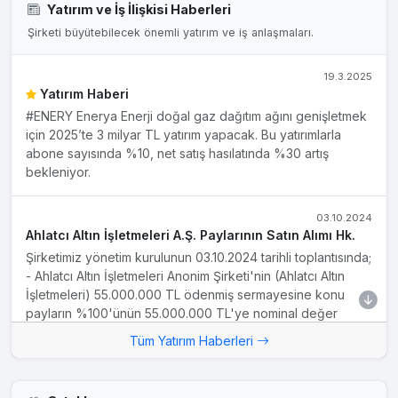
Yatırım ve İş İlişkisi Haberleri
Şirketi büyütebilecek önemli yatırım ve iş anlaşmaları.
19.3.2025
Yatırım Haberi
#ENERY Enerya Enerji doğal gaz dağıtım ağını genişletmek
için 2025’te 3 milyar TL yatırım yapacak. Bu yatırımlarla
abone sayısında %10, net satış hasılatında %30 artış
bekleniyor.
03.10.2024
Ahlatcı Altın İşletmeleri A.Ş. Paylarının Satın Alımı Hk.
Şirketimiz yönetim kurulunun 03.10.2024 tarihli toplantısında;
- Ahlatcı Altın İşletmeleri Anonim Şirketi'nin (Ahlatcı Altın
İşletmeleri) 55.000.000 TL ödenmiş sermayesine konu
payların %100'ünün 55.000.000 TL'ye nominal değer
üzerinden satın alınmasına, - Ahlatcı Altın İşletmeleri A.Ş.
Tüm Yatırım Haberleri
paylarının devralınmasına ilişkin Maden ve Petrol İşleri
Genel Müdürlüğü'ne ve gerekli merciilere başvuruda
bulunulmasına karar verilmiştir. Ahlatcı Altın İşletmeleri...