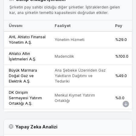
Şirketin pay sahibi olduğu diğer şirketler. İştiraklerden gelen
kar, ana şirketin temettü kapasitesini doğrudan etkiler.
Ünvanı
Faaliyet
Pay
AHL Ahlatcı Finansal
Yönetim Hizmeti
%29.0
Yönetim A.Ş.
Ahlatcı Altın
Madencilik
%100.0
İşletmeleri A.Ş.
Büyük Marmara
Ana Şebeke Üzerinden Gaz
Doğal Gaz ve
Yakıtların Dağıtımı ve
%49.0
Elektrik A.Ş.
Tedariki
DK Girişim
Menkul Kıymet Yatırım
Sermayesi Yatırım
%0.0
Ortaklığı
Ortaklığı A.Ş.
DK Portföy Yönetimi
Portföy Yönetimi
%0.0
A.Ş.
Yapay Zeka Analizi
DK Varlık Kiralama
Varlık Kiralama
%0.0