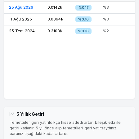
25 Ağu 2026
0.0142₺
%3
%0.17
11 Ağu 2025
0.0094₺
%3
%0.10
25 Tem 2024
0.3103₺
%2
%0.16
5 Yıllık Getiri
Temettüler geri yatırıldıkça hisse adedi artar, bileşik etki ile
getiri katlanır. 5 yıl önce alıp temettüleri geri yatırsaydınız,
paranız aşağıdaki kadar artardı.