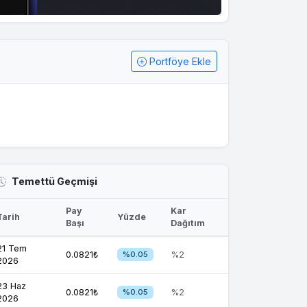
Portföye Ekle
Temettü Geçmişi
Pay
Kar
Tarih
Yüzde
Başı
Dağıtım
21 Tem
0.0821₺
%0.05
%2
2026
23 Haz
0.0821₺
%0.05
%2
2026