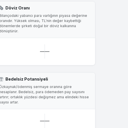
Döviz Oranı
Bilançodaki yabancı para varlığının piyasa değerine
oranıdır. Yüksek olması, TL'nin değer kaybettiği
dönemlerde şirketi doğal bir döviz kalkanına
dönüştürür.
—
—
Bedelsiz Potansiyeli
Özkaynak/ödenmiş sermaye oranına göre
hesaplanır. Bedelsiz, para ödemeden pay sayısını
artırır; ortaklık yüzdesi değişmez ama elindeki hisse
sayısı artar.
—
—