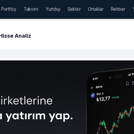
Portföy
Takvim
Yurtdışı
Sektör
Ortaklar
Rehber
isse Analiz