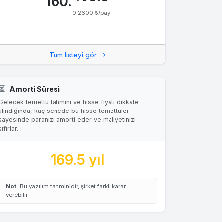
160.
0.2600 ₺/pay
Tüm listeyi gör
Amorti Süresi
Gelecek temettü tahmini ve hisse fiyatı dikkate
alındığında, kaç senede bu hisse temettüler
sayesinde paranızı amorti eder ve maliyetinizi
sıfırlar.
169.5 yıl
Not:
Bu yazılım tahminidir, şirket farklı karar
verebilir.