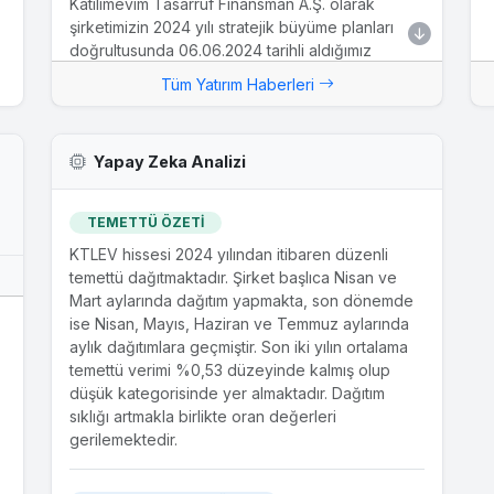
Katılımevim Tasarruf Finansman A.Ş. olarak
şirketimizin 2024 yılı stratejik büyüme planları
doğrultusunda 06.06.2024 tarihli aldığımız
Yönetim Kurulu Kararı ile "Birevim Tasarruf
Tüm Yatırım Haberleri
Finansman A.Ş." unvanlı şirketin %55 ortaklık
payının satın alınmasına yönelik görüşmelerin
yürütülmesi için şirketimiz Genel Müdürü
Yapay Zeka Analizi
yetkilendirilmişti. Bu kapsamda gerekli yasal
izinler alınarak Bankacılık Düzenleme ve
Denetleme Kurulu'na yapılan başvurumuz
TEMETTÜ ÖZETİ
Kurul'un...
KTLEV hissesi 2024 yılından itibaren düzenli
temettü dağıtmaktadır. Şirket başlıca Nisan ve
Mart aylarında dağıtım yapmakta, son dönemde
ise Nisan, Mayıs, Haziran ve Temmuz aylarında
aylık dağıtımlara geçmiştir. Son iki yılın ortalama
temettü verimi %0,53 düzeyinde kalmış olup
düşük kategorisinde yer almaktadır. Dağıtım
sıklığı artmakla birlikte oran değerleri
gerilemektedir.