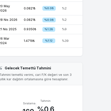
20 May
0.0821₺
%0.08
%2
2026
28 Nis 2026
0.0821₺
%2
%0.08
21 Nis 2025
0.9350₺
%9
%1.28
26 Mar
1.4719₺
%1.12
%39
2024
Gelecek Temettü Tahmini
Tahmini temettü verimi, cari F/K değeri ve son 3
yıllık kar dağıtım ortalamasına göre hesaplanır.
Tahmin
Sıralama
%0.6