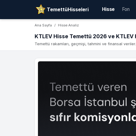
TemettüHisseleri
Hisse
Fon
Ana Sayfa
Hisse Analiz
KTLEV Hisse Temettü 2026 ve KTLEV H
Temettü rakamları, geçmişi, tahmini ve finansal veriler.