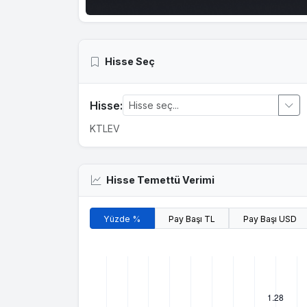
Hisse Seç
Hisse:
KTLEV
Hisse Temettü Verimi
Yüzde %
Pay Başı TL
Pay Başı USD