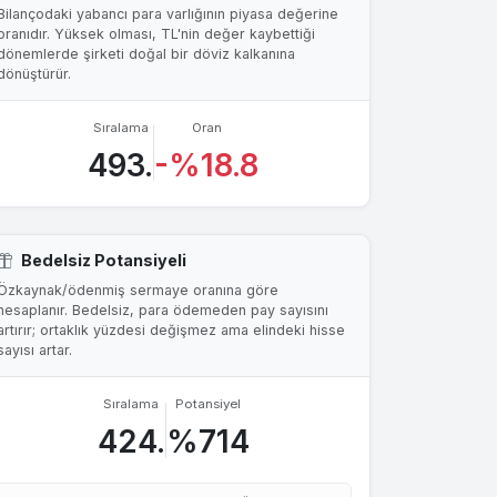
Bilançodaki yabancı para varlığının piyasa değerine
oranıdır. Yüksek olması, TL'nin değer kaybettiği
dönemlerde şirketi doğal bir döviz kalkanına
dönüştürür.
Sıralama
Oran
493.
-%18.8
Bedelsiz Potansiyeli
Özkaynak/ödenmiş sermaye oranına göre
hesaplanır. Bedelsiz, para ödemeden pay sayısını
artırır; ortaklık yüzdesi değişmez ama elindeki hisse
sayısı artar.
Sıralama
Potansiyel
424.
%714