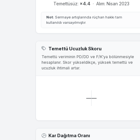
Temettüsüz:
×4.4
·
Alım: Nisan 2023
Not:
Sermaye artışlarında rüçhan hakkı tam
kullanıldı varsayılmıştır.
Temettü Ucuzluk Skoru
Temettü veriminin PD/DD ve F/K'ya bölünmesiyle
hesaplanır. Skor yükseldikçe, yüksek temettü ve
ucuzluk ihtimali artar.
—
—
Kar Dağıtma Oranı