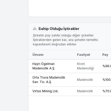
Sahip Olduğu İştirakler
Şirketin pay sahibi olduğu diğer şirketler.
İştiraklerden gelen kar, ana şirketin temettü
kapasitesini doğrudan etkiler.
Ünvanı
Faaliyet
Pay
Hayri Ögelman
Krom
%96.
Madencilik A.Ş.
Madenciliği
Orta Truva Madencilik
Madencilik
%100
San. Tic. A.Ş.
Virtus Mining Ltd.
Madencilik
%70.