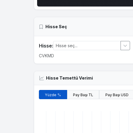
Hisse Seç
Hisse:
CVKMD
Hisse Temettü Verimi
Yüzde %
Pay Başı TL
Pay Başı USD