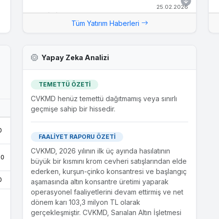
25.02.2026
Yeni İş İlişkisi - Türkiye'de Yerleşik Bir Şirket
Tüm Yatırım Haberleri
Bağlı Ortaklığımız Hayri Ögelman Madencilik A.Ş.
Türkiye'de yerleşik bir şirket ile "Krom Cevheri
Satışı" konusunda anlaşmıştır. Alınan sipariş
Yapay Zeka Analizi
kapsamında 31.12.2026 tarihine kadar teslim
edilecek malların bugünkü fiyat üzerinden KDV
dahil yaklaşık tutarı 26,64 milyon ABD Doları USD
TEMETTÜ ÖZETİ
(1,17 milyar Türk Lirası)'dır.Kamuoyuna
CVKMD henüz temettü dağıtmamış veya sınırlı
duyurulur.Saygılarımızla
geçmişe sahip bir hissedir.
10.12.2025
0
Krom Cevheri Satışına Yönelik Olarak
FAALİYET RAPORU ÖZETİ
Trafigura Pte. Ltd. ile İmzalanan Off-Take
CVKMD, 2026 yılının ilk üç ayında hasılatının
Anlaşması Hk.
.0
büyük bir kısmını krom cevheri satışlarından elde
Şirketimiz CVK Maden İşletmeleri Sanayi ve
ederken, kurşun-çinko konsantresi ve başlangıç
Ticaret A.Ş. ("CVK Madencilik") ile küresel emtia
0
aşamasında altın konsantre üretimi yaparak
şirketi Trafigura Pte. Ltd. ("Trafigura") arasında
operasyonel faaliyetlerini devam ettirmiş ve net
başlatılan stratejik işbirliğinin devamı olarak krom
dönem karı 103,3 milyon TL olarak
satışına yönelik yeni bir off-take (ön alım)
gerçekleşmiştir. CVKMD, Sarıalan Altın İşletmesi