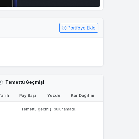
Portföye Ekle
Temettü Geçmişi
Tarih
Pay Başı
Yüzde
Kar Dağıtım
Temettü geçmişi bulunamadı.