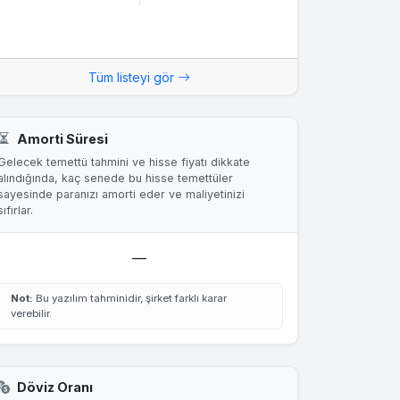
Tüm listeyi gör
Amorti Süresi
Gelecek temettü tahmini ve hisse fiyatı dikkate
alındığında, kaç senede bu hisse temettüler
sayesinde paranızı amorti eder ve maliyetinizi
sıfırlar.
—
Not:
Bu yazılım tahminidir, şirket farklı karar
verebilir.
Döviz Oranı