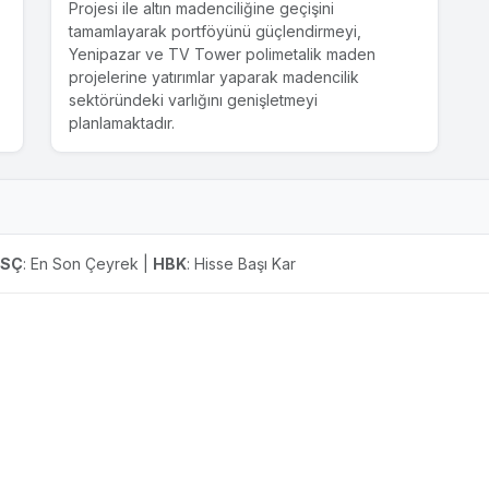
sözleşmesi imzalanmıştır.Yeni anlaşma
Projesi ile altın madenciliğine geçişini
kapsamında, 2026 Ocak – 2027 Ocak
tamamlayarak portföyünü güçlendirmeyi,
döneminde aylık düzenli sevkiyatlar halinde
Yenipazar ve TV Tower polimetalik maden
gerçekleştirilecek krom cevheri teslimatları
projelerine yatırımlar yaparak madencilik
karşılığında Trafigura'dan 70 milyon ABD...
sektöründeki varlığını genişletmeyi
planlamaktadır.
30.09.2025
Krom Cevheri Satışına Yönelik Olarak
Trafigura Pte. Ltd. ile İmzalanan Off-Take
Anlaşması Hk.
Şirketimiz CVK Maden İşletmeleri Sanayi ve
ESÇ
: En Son Çeyrek |
HBK
: Hisse Başı Kar
Ticaret A.Ş. (CVK Madencilik) ile küresel emtia
şirketi Trafigura Pte. Ltd. ("Trafigura") arasında
başlatılan stratejik işbirliğinin devamı olarak bağlı
ortaklığımız Hayri Ögelman Madencilik A.Ş. ile
Trafigura arasında krom satışına yönelik off-take
(ön alım) anlaşması yapılmıştır.Bu anlaşma ile;
Ekim 2025 ve Ocak 2026 Aralik döneminde
yapılacak krom cevheri teslimatları karşılığında
bağlı ortaklığımıza...