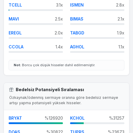
TCELL
3.1x
ISMEN
2.8x
MAVI
2.5x
BIMAS
2.1x
EREGL
2.0x
TABGD
1.9x
CCOLA
1.4x
AGHOL
1.1x
Not:
Borcu çok düşük hisseler dahil edilmemiştir.
Bedelsiz Potansiyeli Sıralaması
Özkaynak/ödenmiş sermaye oranına göre bedelsiz sermaye
artışı yapma potansiyeli yüksek hisseler.
BRYAT
%126920
KCHOL
%31257
DOAS
%30822
TUPRS
%23673