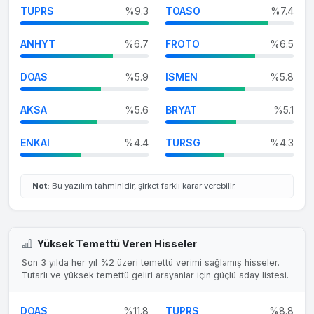
TUPRS
%9.3
TOASO
%7.4
ANHYT
%6.7
FROTO
%6.5
DOAS
%5.9
ISMEN
%5.8
AKSA
%5.6
BRYAT
%5.1
ENKAI
%4.4
TURSG
%4.3
Not:
Bu yazılım tahminidir, şirket farklı karar verebilir.
Yüksek Temettü Veren Hisseler
Son 3 yılda her yıl %2 üzeri temettü verimi sağlamış hisseler.
Tutarlı ve yüksek temettü geliri arayanlar için güçlü aday listesi.
DOAS
%11.8
TUPRS
%8.8