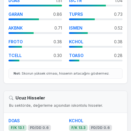
DOAS
1.51
ISCTR
1.04
GARAN
0.86
TUPRS
0.73
AKBNK
0.71
ISMEN
0.52
FROTO
0.38
KCHOL
0.38
TCELL
0.30
TOASO
0.28
Not:
Skorun yüksek olması, hissenin artacağını göstermez.
Ucuz Hisseler
Bu sektörde, değerleme açısından iskontolu hisseler.
DOAS
KCHOL
F/K 13.1
PD/DD 0.6
F/K 13.3
PD/DD 0.6