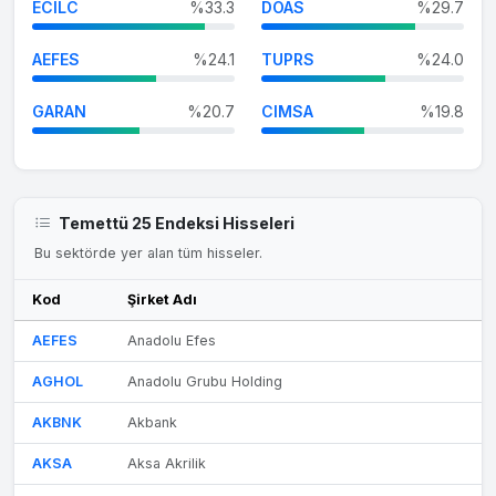
ECILC
%33.3
DOAS
%29.7
AEFES
%24.1
TUPRS
%24.0
GARAN
%20.7
CIMSA
%19.8
Temettü 25 Endeksi Hisseleri
Bu sektörde yer alan tüm hisseler.
Kod
Şirket Adı
AEFES
Anadolu Efes
AGHOL
Anadolu Grubu Holding
AKBNK
Akbank
AKSA
Aksa Akrilik