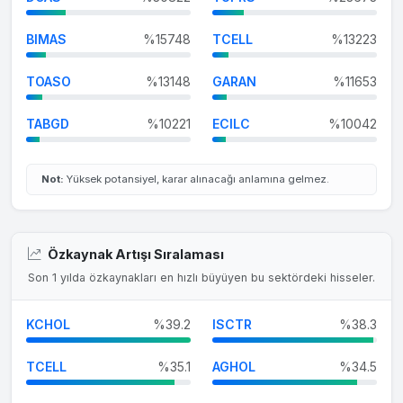
BIMAS
%15748
TCELL
%13223
TOASO
%13148
GARAN
%11653
TABGD
%10221
ECILC
%10042
Not:
Yüksek potansiyel, karar alınacağı anlamına gelmez.
Özkaynak Artışı Sıralaması
Son 1 yılda özkaynakları en hızlı büyüyen bu sektördeki hisseler.
KCHOL
%39.2
ISCTR
%38.3
TCELL
%35.1
AGHOL
%34.5