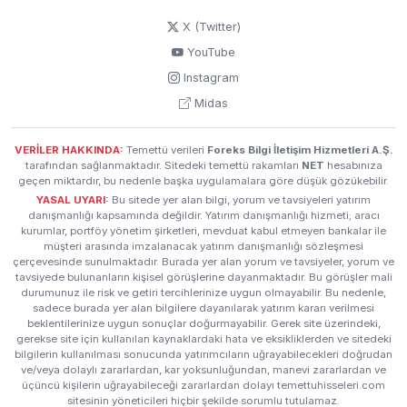
Satım Sözleşmesi imzalanmıştır. Söz konusu işlem ile
Şirketimizin finansman faaliyetlerini daha etkin yönetmesi,
X (Twitter)
satış süreçlerini desteklemesi ve müşteri deneyimini
YouTube
geliştirmesi hedeflenmektedir. Ayrıca kredi ve...
Instagram
Midas
ISMEN
17 Şub 2026
Finansal Duran Varlık Edinimi
VERİLER HAKKINDA:
Temettü verileri
Foreks Bilgi İletişim Hizmetleri A.Ş.
Sermayesinde %
29,01
paya sahip olduğumuz bağlı
tarafından sağlanmaktadır. Sitedeki temettü rakamları
NET
hesabınıza
ortaklığımız İş Girişim Sermayesi Yatırım Ortaklığı A.Ş.'nin (İş
geçen miktardır, bu nedenle başka uygulamalara göre düşük gözükebilir.
Girişim)
500.000
.
000
TL
kayıtlı sermaye tavanı içerisinde
YASAL UYARI:
Bu sitede yer alan bilgi, yorum ve tavsiyeleri yatırım
74.652
.
480
TL
olan çıkarılmış sermayesinin mevcut
danışmanlığı kapsamında değildir. Yatırım danışmanlığı hizmeti; aracı
hissedarların rüçhan hakları tamamen kısıtlanarak Borsa
kurumlar, portföy yönetim şirketleri, mevduat kabul etmeyen bankalar ile
müşteri arasında imzalanacak yatırım danışmanlığı sözleşmesi
İstanbul A.Ş.'nin ("Borsa") "Toptan Alış Satış İşlemlerine
çerçevesinde sunulmaktadır. Burada yer alan yorum ve tavsiyeler, yorum ve
İlişkin Prosedür"ü ("TSP Prosedürü") çerçevesinde
tavsiyede bulunanların kişisel görüşlerine dayanmaktadır. Bu görüşler mali
belirlenecek pay satış fiyatı esas alınmak...
durumunuz ile risk ve getiri tercihlerinize uygun olmayabilir. Bu nedenle,
sadece burada yer alan bilgilere dayanılarak yatırım kararı verilmesi
beklentilerinize uygun sonuçlar doğurmayabilir. Gerek site üzerindeki,
DOAS
27 Oca 2026
gerekse site için kullanılan kaynaklardaki hata ve eksikliklerden ve sitedeki
bilgilerin kullanılması sonucunda yatırımcıların uğrayabilecekleri doğrudan
Skoda Auto A.S. ile Suriye Arap Cumhuriyeti
ve/veya dolaylı zararlardan, kar yoksunluğundan, manevi zararlardan ve
Distribütörlüğü için Niyet Mektubu (Letter of Intent)
üçüncü kişilerin uğrayabileceği zararlardan dolayı temettuhisseleri.com
İmzalanması
sitesinin yöneticileri hiçbir şekilde sorumlu tutulamaz.