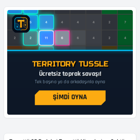
13.03
.
2026
tarihli özel durum açıklamamızda, Şirketimizin
finansman faaliyetlerinin daha etkin yönetilmesi, satış
süreçlerinin desteklenmesi ve müşteri deneyiminin
geliştirilmesi amacıyla, Koç Holding A.Ş.'nin %
50,
Arçelik
A.Ş.'nin %
47
ve diğer Koç Topluluğu şirketlerinin toplam
%
3
oranında pay sahibi olduğu Koç Finansman A.Ş.'nin
sermayesini temsil eden ve toplam nominal değeri
100.000
.
000
TL
olan payların tamamının Şirketimiz
tarafından devralınmasına...
CCOLA
19 Haz 2026
Yatırım Haberi
Coca-Cola İçecek, Kazakistan Aktöbe'de dördüncü
şişeleme fabrikasının temel atma törenini gerçekleştirdi;
Kazakistan'daki toplam yatırım tutarı
550
milyon
dolar
ı
aştı.
TOASO
19 Haz 2026
Yatırım Haberi