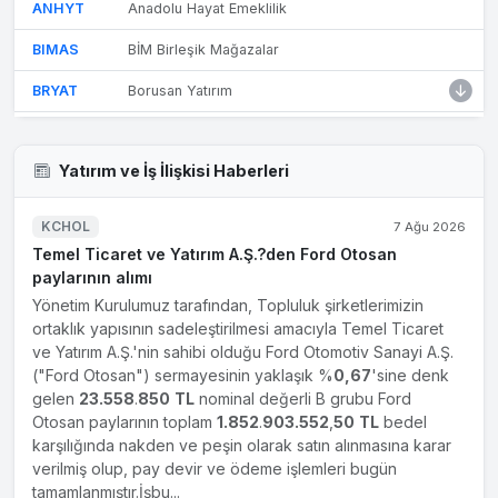
ANHYT
Anadolu Hayat Emeklilik
BIMAS
BİM Birleşik Mağazalar
BRYAT
Borusan Yatırım
CCOLA
Coca-Cola İçecek
Yatırım ve İş İlişkisi Haberleri
CIMSA
Çimsa Çimento
DOAS
Doğuş Otomotiv
KCHOL
7 Ağu 2026
Temel Ticaret ve Yatırım A.Ş.?den Ford Otosan
ECILC
Eczacıbaşı İlaç
paylarının alımı
ENKAI
Enka İnşaat
Yönetim Kurulumuz tarafından, Topluluk şirketlerimizin
ortaklık yapısının sadeleştirilmesi amacıyla Temel Ticaret
EREGL
Ereğli Demir Çelik
ve Yatırım A.Ş.'nin sahibi olduğu Ford Otomotiv Sanayi A.Ş.
("Ford Otosan") sermayesinin yaklaşık %
0,67
'sine denk
FROTO
Ford Otosan
gelen
23.558
.
850
TL
nominal değerli B grubu Ford
GARAN
Garanti Bankası
Otosan paylarının toplam
1.852
.
903.552
,
50
TL
bedel
karşılığında nakden ve peşin olarak satın alınmasına karar
ISCTR
İş Bankası (C)
verilmiş olup, pay devir ve ödeme işlemleri bugün
tamamlanmıştır.İşbu...