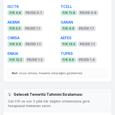
ISCTR
TCELL
F/K 4.6
PD/DD 0.7
F/K 11.6
PD/DD 0.8
AKBNK
GARAN
F/K 5.3
PD/DD 1.1
F/K 4.4
PD/DD 1.1
CIMSA
AEFES
F/K 9.8
PD/DD 1.1
F/K 13.3
PD/DD 1.1
ENKAI
TUPRS
F/K 13.2
PD/DD 1.3
F/K 8.6
PD/DD 1.4
Not:
Ucuz olması, hissenin artacağını göstermez.
Gelecek Temettü Tahmini Sıralaması
Cari F/K ve son 3 yıllık kâr dağıtım ortalamasına göre
hesaplanan beklenen verim.