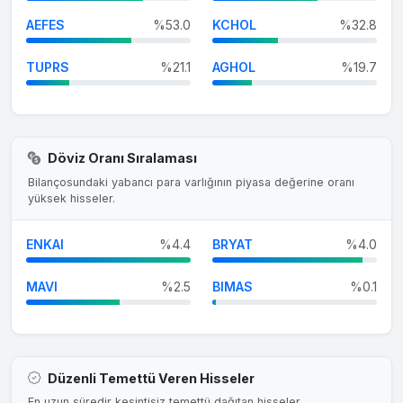
AEFES
%53.0
KCHOL
%32.8
TUPRS
%21.1
AGHOL
%19.7
Döviz Oranı Sıralaması
Bilançosundaki yabancı para varlığının piyasa değerine oranı
yüksek hisseler.
ENKAI
%4.4
BRYAT
%4.0
MAVI
%2.5
BIMAS
%0.1
Düzenli Temettü Veren Hisseler
En uzun süredir kesintisiz temettü dağıtan hisseler.