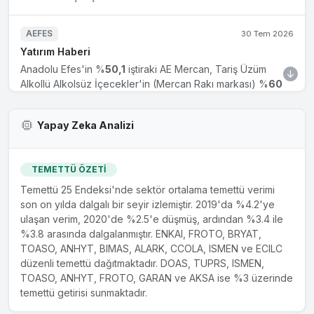
ISMEN
İş Yatırım Menkul Değerler
KCHOL
Koç Holding
AEFES
30 Tem 2026
Yatırım Haberi
MAVI
Mavi Giyim
Anadolu Efes'in %
50,1
iştiraki AE Mercan, Tariş Üzüm
SARKY
Sarkuysan Elektrolitik
Alkollü Alkolsüz İçecekler'in (Mercan Rakı markası) %
60
hissesini
25,4
milyon
dolar
bedelle
30
Temmuz
2026
'da
TABGD
Tab Gıda
devir işlemlerini tamamlayarak satın aldı.
Yapay Zeka Analizi
TCELL
Turkcell
TUPRS
31 Tem 2026
TOASO
Tofaş Fabrika
Yatırım Haberi
TEMETTÜ ÖZETİ
TUPRS
Tüpraş
Tüpraş filosunu büyütüyor. Güney Kore’de inşa edilecek
4
Temettü 25 Endeksi'nde sektör ortalama temettü verimi
yeni Suezmax tankere
370
milyon
dolar
dan fazla yatırım
son on yılda dalgalı bir seyir izlemiştir. 2019'da %4.2'ye
TURSG
Türkiye Sigorta
yapıyor. Suezmax’lar, tam yükte Süveyş Kanalı’ndan
ulaşan verim, 2020'de %2.5'e düşmüş, ardından %3.4 ile
geçebilen en büyük petrol gemileri. Teslimat
2029
sonuna
%3.8 arasında dalgalanmıştır. ENKAI, FROTO, BRYAT,
kadar tamamlanacak.
TOASO, ANHYT, BIMAS, ALARK, CCOLA, ISMEN ve ECILC
düzenli temettü dağıtmaktadır. DOAS, TUPRS, ISMEN,
TOASO, ANHYT, FROTO, GARAN ve AKSA ise %3 üzerinde
FROTO
1 Tem 2026
temettü getirisi sunmaktadır.
Koç Finansman A.Ş. paylarının satın alma işleminin
tamamlanması