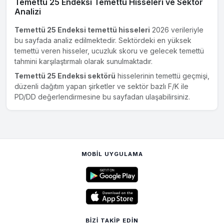
Temettü 25 Endeksi Temettü Hisseleri ve Sektör
Tofaş, Bursa fabrikasında boya hattındaki teknoloji ve
Analizi
verimlilik yatırımları sayesinde yıllık araç üretim kapasitesini
50.000
adet artırarak
450.000
'den
500.000
adede
Temettü 25 Endeksi temettü hisseleri
2026 verileriyle
yükseltti; kapasite raporu güncellemesi için başvuru süreci
bu sayfada analiz edilmektedir. Sektördeki en yüksek
başlatıldı.
temettü veren hisseler, ucuzluk skoru ve gelecek temettü
tahmini karşılaştırmalı olarak sunulmaktadır.
Temettü 25 Endeksi sektörü
hisselerinin temettü geçmişi,
FROTO
13 Mar 2026
düzenli dağıtım yapan şirketler ve sektör bazlı F/K ile
Yatırım Haberi
PD/DD değerlendirmesine bu sayfadan ulaşabilirsiniz.
#FROTO Ford Otosan, Koç Finansman’ı
137
milyon
dolar
karşılığında satın alacak. Bu adım ile araç kredilerini kendi
bünyesinde sunarak satışları destekleyecek ve finansman
gelirini artıracak.
MOBIL UYGULAMA
FROTO
13 Mar 2026
Koç Finansman A.Ş Paylarının Satın Alımı
Şirketimiz tarafından, Koç Holding A.Ş.'nin %
50,
Arçelik
A.Ş.'nin %
47,
diğer Koç Topluluğu şirketlerinin toplam %
3
oranında pay sahibi oldukları Koç Finansman A.Ş.
hisselerinin tamamının satın alınması konusunda bir Pay Alım
BIZI TAKIP EDIN