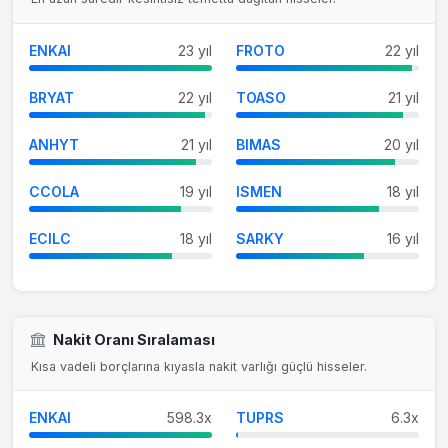
ENKAI
23 yıl
FROTO
22 yıl
BRYAT
22 yıl
TOASO
21 yıl
ANHYT
21 yıl
BIMAS
20 yıl
CCOLA
19 yıl
ISMEN
18 yıl
ECILC
18 yıl
SARKY
16 yıl
Nakit Oranı Sıralaması
Kısa vadeli borçlarına kıyasla nakit varlığı güçlü hisseler.
ENKAI
598.3x
TUPRS
6.3x