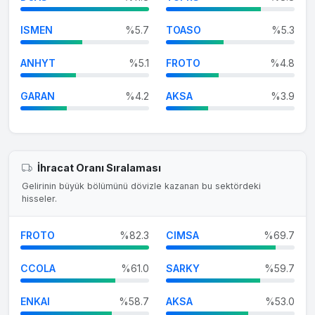
ISMEN
%5.7
TOASO
%5.3
ANHYT
%5.1
FROTO
%4.8
GARAN
%4.2
AKSA
%3.9
İhracat Oranı Sıralaması
Gelirinin büyük bölümünü dövizle kazanan bu sektördeki
hisseler.
FROTO
%82.3
CIMSA
%69.7
CCOLA
%61.0
SARKY
%59.7
ENKAI
%58.7
AKSA
%53.0