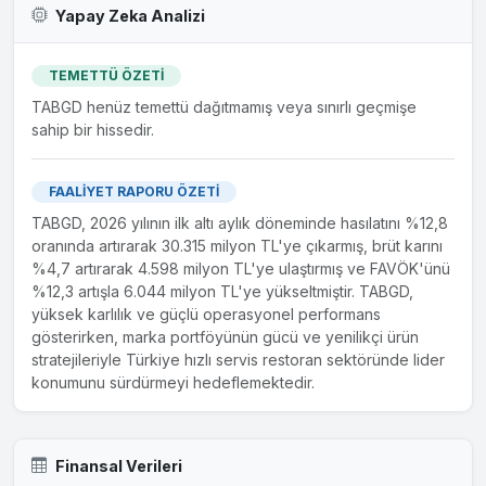
Yapay Zeka Analizi
TEMETTÜ ÖZETİ
TABGD henüz temettü dağıtmamış veya sınırlı geçmişe
sahip bir hissedir.
FAALİYET RAPORU ÖZETİ
TABGD, 2026 yılının ilk altı aylık döneminde hasılatını %12,8
oranında artırarak 30.315 milyon TL'ye çıkarmış, brüt karını
%4,7 artırarak 4.598 milyon TL'ye ulaştırmış ve FAVÖK'ünü
%12,3 artışla 6.044 milyon TL'ye yükseltmiştir. TABGD,
yüksek karlılık ve güçlü operasyonel performans
gösterirken, marka portföyünün gücü ve yenilikçi ürün
stratejileriyle Türkiye hızlı servis restoran sektöründe lider
konumunu sürdürmeyi hedeflemektedir.
Finansal Verileri