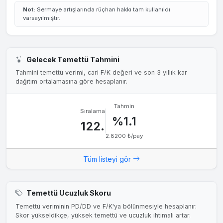
Not:
Sermaye artışlarında rüçhan hakkı tam kullanıldı
varsayılmıştır.
Gelecek Temettü Tahmini
Tahmini temettü verimi, cari F/K değeri ve son 3 yıllık kar
dağıtım ortalamasına göre hesaplanır.
Tahmin
Sıralama
%1.1
122.
2.8200 ₺/pay
Tüm listeyi gör
Temettü Ucuzluk Skoru
Temettü veriminin PD/DD ve F/K'ya bölünmesiyle hesaplanır.
Skor yükseldikçe, yüksek temettü ve ucuzluk ihtimali artar.