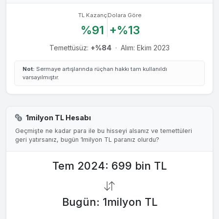
TL Kazanç
Dolara Göre
%91
+%13
Temettüsüz:
+%84
·
Alım: Ekim 2023
Not:
Sermaye artışlarında rüçhan hakkı tam kullanıldı
varsayılmıştır.
1milyon TL Hesabı
Geçmişte ne kadar para ile bu hisseyi alsanız ve temettüleri
geri yatırsanız, bugün 1milyon TL paranız olurdu?
Tem 2024: 699 bin TL
Bugün: 1milyon TL