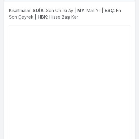
Kısaltmalar:
SOİA
: Son On İki Ay |
MY
: Mali Yıl |
ESÇ
: En
Son Çeyrek |
HBK
: Hisse Başı Kar