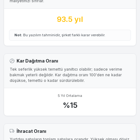
maliyetinizi sıfırlar.
93.5 yıl
Not:
Bu yazılım tahminidir, şirket farklı karar verebilir.
Kar Dağıtma Oranı
Tek seferlik yüksek temettü yanıltıcı olabilir; sadece verime
bakmak yeterli değildir. Kar dağıtma oranı 100'den ne kadar
düşükse, temettü o kadar sürdürülebilir.
5 Yıl Ortalama
%15
İhracat Oranı
Yurtdışı satışların toplam satışlara oranıdır. Yüksek olması döviz