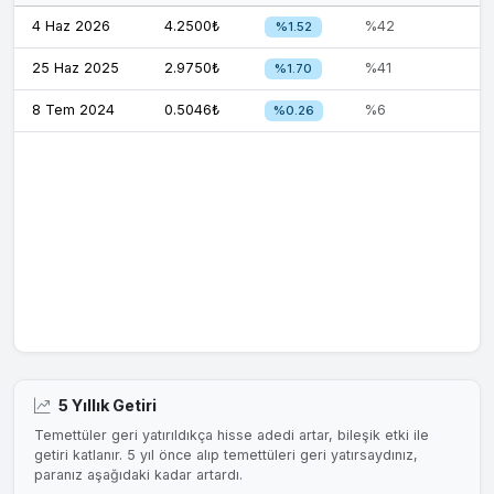
4 Haz 2026
4.2500₺
%42
%1.52
25 Haz 2025
2.9750₺
%41
%1.70
8 Tem 2024
0.5046₺
%6
%0.26
5 Yıllık Getiri
Temettüler geri yatırıldıkça hisse adedi artar, bileşik etki ile
getiri katlanır. 5 yıl önce alıp temettüleri geri yatırsaydınız,
paranız aşağıdaki kadar artardı.