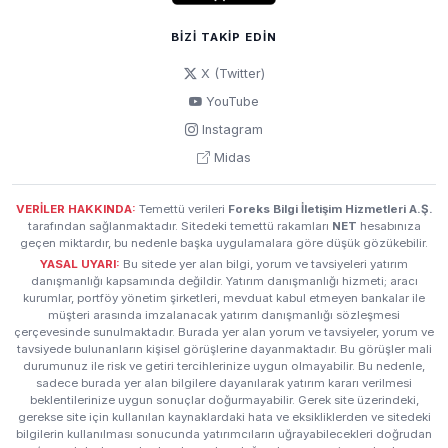
BIZI TAKIP EDIN
X (Twitter)
YouTube
Instagram
Midas
VERİLER HAKKINDA:
Temettü verileri
Foreks Bilgi İletişim Hizmetleri A.Ş.
tarafından sağlanmaktadır. Sitedeki temettü rakamları
NET
hesabınıza
geçen miktardır, bu nedenle başka uygulamalara göre düşük gözükebilir.
YASAL UYARI:
Bu sitede yer alan bilgi, yorum ve tavsiyeleri yatırım
danışmanlığı kapsamında değildir. Yatırım danışmanlığı hizmeti; aracı
kurumlar, portföy yönetim şirketleri, mevduat kabul etmeyen bankalar ile
müşteri arasında imzalanacak yatırım danışmanlığı sözleşmesi
çerçevesinde sunulmaktadır. Burada yer alan yorum ve tavsiyeler, yorum ve
tavsiyede bulunanların kişisel görüşlerine dayanmaktadır. Bu görüşler mali
durumunuz ile risk ve getiri tercihlerinize uygun olmayabilir. Bu nedenle,
sadece burada yer alan bilgilere dayanılarak yatırım kararı verilmesi
beklentilerinize uygun sonuçlar doğurmayabilir. Gerek site üzerindeki,
gerekse site için kullanılan kaynaklardaki hata ve eksikliklerden ve sitedeki
bilgilerin kullanılması sonucunda yatırımcıların uğrayabilecekleri doğrudan