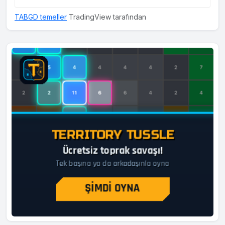
TABGD temeller
TradingView tarafından