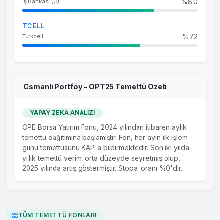
%8.0
İş Bankası (C)
TCELL
%7.2
Turkcell
Osmanlı Portföy - OPT25 Temettü Özeti
YAPAY ZEKA ANALİZİ
OPE Borsa Yatırım Fonu, 2024 yılından itibaren aylık
temettü dağıtımına başlamıştır. Fon, her ayın ilk işlem
günü temettüsünü KAP'a bildirmektedir. Son iki yılda
yıllık temettü verimi orta düzeyde seyretmiş olup,
2025 yılında artış göstermiştir. Stopaj oranı %0'dır.
TÜM TEMETTÜ FONLARI