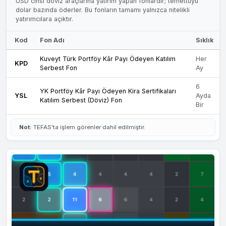
USD cinsi döviz araçlarına yatırım yapan fonlardır; temettüyü
dolar bazında öderler. Bu fonların tamamı yalnızca nitelikli
yatırımcılara açıktır.
Kod
Fon Adı
Sıklık
Kuveyt Türk Portföy Kâr Payı Ödeyen Katılım
Her
KPD
Serbest Fon
Ay
6
YK Portföy Kâr Payı Ödeyen Kira Sertifikaları
YSL
Ayda
Katılım Serbest (Döviz) Fon
Bir
Not:
TEFAS'ta işlem görenler dahil edilmiştir.