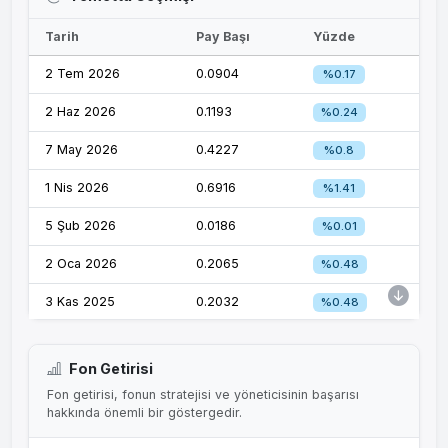
Tarih
Pay Başı
Yüzde
2 Tem 2026
0.0904
%0.17
2 Haz 2026
0.1193
%0.24
7 May 2026
0.4227
%0.8
1 Nis 2026
0.6916
%1.41
5 Şub 2026
0.0186
%0.01
2 Oca 2026
0.2065
%0.48
3 Kas 2025
0.2032
%0.48
1 Eki 2025
0.0559
%0.13
Fon Getirisi
2 Tem 2025
0.1386
%0.35
Fon getirisi, fonun stratejisi ve yöneticisinin başarısı
hakkında önemli bir göstergedir.
3 Haz 2025
0.1606
%0.46