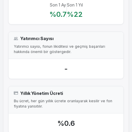
5 May 2025
0.5823
%1.65
Son 1 Ay
Son 1 Yıl
%0.7
%22
4 Nis 2025
0.0908
%0.24
3 Oca 2025
0.1452
%0.35
1 Ara 2024
0.0449
%0.11
Yatırımcı Sayısı
Yatırımcı sayısı, fonun likiditesi ve geçmiş başarıları
1 Kas 2024
0.0352
%0.1
hakkında önemli bir göstergedir.
1 Eki 2024
0.0046
%0.01
-
Yıllık Yönetim Ücreti
Bu ücret, her gün yıllık ücrete oranlayarak kesilir ve fon
fiyatına yansıtılır.
%0.6