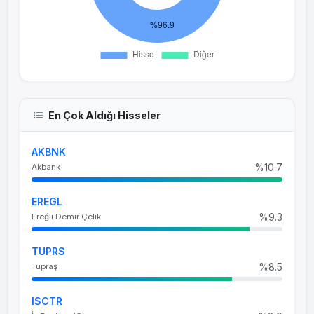
En Çok Aldığı Hisseler
AKBNK
%10.7
Akbank
EREGL
%9.3
Ereğli Demir Çelik
TUPRS
%8.5
Tüpraş
ISCTR