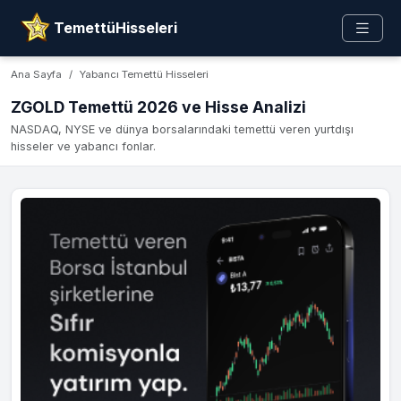
TemettüHisseleri
Ana Sayfa
Yabancı Temettü Hisseleri
ZGOLD Temettü 2026 ve Hisse Analizi
NASDAQ, NYSE ve dünya borsalarındaki temettü veren yurtdışı
hisseler ve yabancı fonlar.