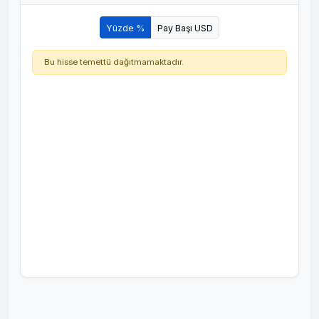
Yüzde %
Pay Başı USD
Bu hisse temettü dağıtmamaktadır.