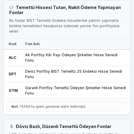
Temettü Hissesi Tutan, Nakit Ödeme Yapmayan
Fonlar
Bu fonlar BIST Temettü Endeksi hisselerine yatırım yapmakla
birlikte temettüleri hesabınıza ödemek yerine fon portföyüne
ekler.
Kod
Fon Adı
Ak Portföy Kâr Payı Ödeyen Şirketler Hisse Senedi
ALC
Fonu
Deniz Portföy BIST Temettü 25 Endeksi Hisse Senedi
DPT
Fonu
Garanti Portföy Temettü Ödeyen Şirketler Hisse Senedi
GTM
Fonu
Not:
TEFAS'ta işlem görenler dahil edilmiştir.
Döviz Bazlı, Düzenli Temettü Ödeyen Fonlar