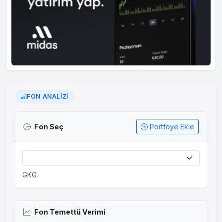
FON ANALIZI
Fon Seç
Portföye Ekle
GKG
Fon Temettü Verimi