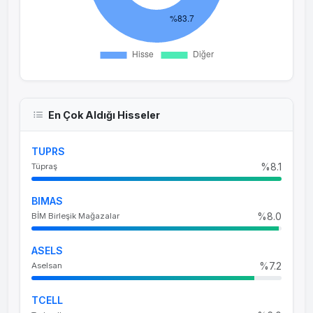
En Çok Aldığı Hisseler
TUPRS
%8.1
Tüpraş
BIMAS
%8.0
BİM Birleşik Mağazalar
ASELS
%7.2
Aselsan
TCELL