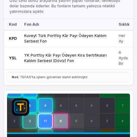
USD cinsi döviz araçlarına yatırım yapan fonlardır; temettüyü
dolar bazında öderler. Bu fonların tamamı yalnızca nitelikli
yatırımcılara açıktır.
Kod
Fon Adı
Sıklık
Kuveyt Türk Portföy Kâr Payı Ödeyen Katılım
Her
KPD
Serbest Fon
Ay
6
YK Portföy Kâr Payı Ödeyen Kira Sertifikaları
YSL
Ayda
Katılım Serbest (Döviz) Fon
Bir
Not:
TEFAS'ta işlem görenler dahil edilmiştir.