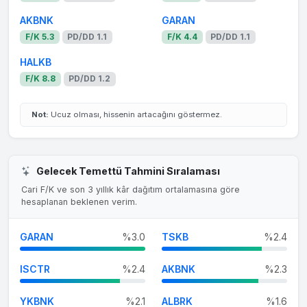
AKBNK
GARAN
F/K 5.3
PD/DD 1.1
F/K 4.4
PD/DD 1.1
HALKB
F/K 8.8
PD/DD 1.2
Not:
Ucuz olması, hissenin artacağını göstermez.
Gelecek Temettü Tahmini Sıralaması
Cari F/K ve son 3 yıllık kâr dağıtım ortalamasına göre
hesaplanan beklenen verim.
GARAN
%3.0
TSKB
%2.4
ISCTR
%2.4
AKBNK
%2.3
YKBNK
%2.1
ALBRK
%1.6