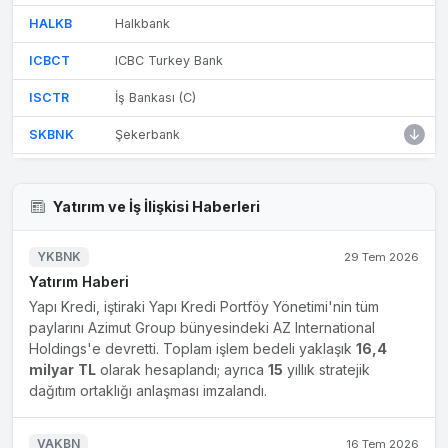
HALKB
Halkbank
ICBCT
ICBC Turkey Bank
ISCTR
İş Bankası (C)
SKBNK
Şekerbank
TSKB
Türkiye Sınai Kalkınma Bankası
Yatırım ve İş İlişkisi Haberleri
VAKBN
Vakıfbank
YKBNK
Yapı Kredi Bankası
YKBNK
29 Tem 2026
Yatırım Haberi
Yapı Kredi, iştiraki Yapı Kredi Portföy Yönetimi'nin tüm
paylarını Azimut Group bünyesindeki AZ International
Holdings'e devretti. Toplam işlem bedeli yaklaşık
16,4
milyar
TL
olarak hesaplandı; ayrıca
15
yıllık stratejik
dağıtım ortaklığı anlaşması imzalandı.
VAKBN
16 Tem 2026