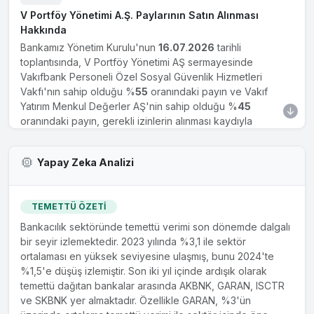
V Portföy Yönetimi A.Ş. Paylarının Satın Alınması
Hakkında
Bankamız Yönetim Kurulu'nun
16.07
.
2026
tarihli
toplantısında, V Portföy Yönetimi AŞ sermayesinde
Vakıfbank Personeli Özel Sosyal Güvenlik Hizmetleri
Vakfı'nın sahip olduğu %
55
oranındaki payın ve Vakıf
Yatırım Menkul Değerler AŞ'nin sahip olduğu %
45
oranındaki payın, gerekli izinlerin alınması kaydıyla
Bankamızca satın alınması ve diğer işlemlerin yapılması
hususlarında Genel Müdürlüğün yetkili kılınmasına karar
Yapay Zeka Analizi
verilmiştir.
VAKBN
10 Mar 2026
TEMETTÜ ÖZETİ
Dijital Banka Kuruluş İşlemleri
Bankacılık sektöründe temettü verimi son dönemde dalgalı
Global ölçekte güçlenen dijitalleşme ile birlikte finansal
bir seyir izlemektedir. 2023 yılında %3,1 ile sektör
kapsayıcılığın güçlendirilmesi, operasyonel verimliliğin
ortalaması en yüksek seviyesine ulaşmış, bunu 2024'te
artırılması, yenilikçi bankacılık ürünlerinin sunulması ile orta
%1,5'e düşüş izlemiştir. Son iki yıl içinde ardışık olarak
ve uzun vadeli stratejik hedeflere katkıda bulunulması
temettü dağıtan bankalar arasında AKBNK, GARAN, ISCTR
amacıyla;Yönetim Kurulumuzun
10.03
.
2026
tarihli
ve SKBNK yer almaktadır. Özellikle GARAN, %3'ün
toplantısında; Dijital Bankaların Faaliyet Esasları ile Servis