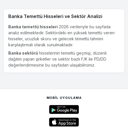
100.943
,
86
m² arsa nitelikli taşınmazın üzerindeki
16.294
m² kullanım alanına sahip C blok binasının
1.450
.
000.000
TL
+KDV bedel ile satın alınması ve işbu satın alıma ilişkin
Banka Temettü Hisseleri ve Sektör Analizi
olarak her türlü...
Banka temettü hisseleri
2026 verileriyle bu sayfada
analiz edilmektedir. Sektördeki en yüksek temettü veren
HALKB
22 Eki 2025
hisseler, ucuzluk skoru ve gelecek temettü tahmini
Gayrimenkul Alımı Hakkında
karşılaştırmalı olarak sunulmaktadır.
Bankamız Yönetim Kurulu'nun Kararı ile, İstanbul Finans
Banka sektörü
hisselerinin temettü geçmişi, düzenli
Merkezi Projesi kapsamında yer alan, Halk Gayrimenkul
dağıtım yapan şirketler ve sektör bazlı F/K ile PD/DD
Yatırım Ortaklığı A.Ş.'ye ait, İstanbul İli, Ümraniye İlçesi,
değerlendirmesine bu sayfadan ulaşabilirsiniz.
Finanskent Mahallesi, Finans Caddesi, N
28
adresinde kain
ve tapuda
3328
ada,
11
parselde kayıtlı bulunan
1
adet ana
bina ve
2
adet podyum olmak üzere toplam
78.282
,
40
m²
ofis niteliğindeki taşınmazların,
31.909
m²'lik kısmının
8.320
.
135.000
TL
+ KDV bedel ile satın alınması...
MOBIL UYGULAMA
HALKB
4 Haz 2025
Halk Katılım Bankası A.Ş. Kuruluş İzni
...