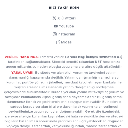
BIZI TAKIP EDIN
HALKB
4 Haz 2025
Halk Katılım Bankası A.Ş. Kuruluş İzni
X (Twitter)
...
YouTube
Instagram
HALKB
30 May 2025
Midas
Katılım Bankası Kuruluşu Hakkında
İlgi:
23.12
.
2024
tarihli özel durum açıklamamız.Bankamız
VERİLER HAKKINDA:
Temettü verileri
Foreks Bilgi İletişim Hizmetleri A.Ş.
Yönetim Kurulu, BDDK'nın "Dijital Bankaların Faaliyet
tarafından sağlanmaktadır. Sitedeki temettü rakamları
NET
hesabınıza
Esasları ve Servis Modeli Bankacılığı Hakkında Yönetmelik"
geçen miktardır, bu nedenle başka uygulamalara göre düşük gözükebilir.
kapsamında bağlı ortaklık olarak dijital katılım bankası
YASAL UYARI:
Bu sitede yer alan bilgi, yorum ve tavsiyeleri yatırım
kurulması kararı almış olmakla birlikte; yapılan
danışmanlığı kapsamında değildir. Yatırım danışmanlığı hizmeti; aracı
değerlendirmeler sonucunda, Bankamız Yönetim Kurulu
kurumlar, portföy yönetim şirketleri, mevduat kabul etmeyen bankalar ile
müşteri arasında imzalanacak yatırım danışmanlığı sözleşmesi
tarafından, kurulacak katılım bankasının BDDK'nın
çerçevesinde sunulmaktadır. Burada yer alan yorum ve tavsiyeler, yorum ve
"Bankaların İzne Tabi İşlemleri ile Dolaylı Pay Sahipliğine...
tavsiyede bulunanların kişisel görüşlerine dayanmaktadır. Bu görüşler mali
durumunuz ile risk ve getiri tercihlerinize uygun olmayabilir. Bu nedenle,
sadece burada yer alan bilgilere dayanılarak yatırım kararı verilmesi
HALKB
8 Nis 2025
beklentilerinize uygun sonuçlar doğurmayabilir. Gerek site üzerindeki,
Halk Elektrik Üretim A.Ş.'nin Kuruluşu
gerekse site için kullanılan kaynaklardaki hata ve eksikliklerden ve sitedeki
bilgilerin kullanılması sonucunda yatırımcıların uğrayabilecekleri doğrudan
...
ve/veya dolaylı zararlardan, kar yoksunluğundan, manevi zararlardan ve