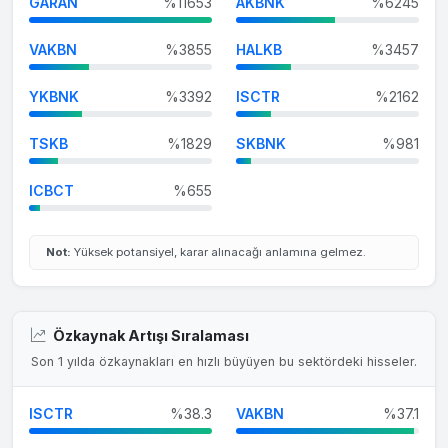
GARAN
%11653
AKBNK
%6245
VAKBN
%3855
HALKB
%3457
YKBNK
%3392
ISCTR
%2162
TSKB
%1829
SKBNK
%981
ICBCT
%655
Not:
Yüksek potansiyel, karar alınacağı anlamına gelmez.
Özkaynak Artışı Sıralaması
Son 1 yılda özkaynakları en hızlı büyüyen bu sektördeki hisseler.
ISCTR
%38.3
VAKBN
%37.1