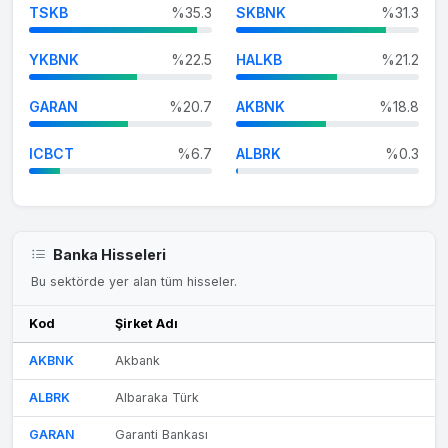
TSKB
%35.3
SKBNK
%31.3
YKBNK
%22.5
HALKB
%21.2
GARAN
%20.7
AKBNK
%18.8
ICBCT
%6.7
ALBRK
%0.3
Banka Hisseleri
Bu sektörde yer alan tüm hisseler.
Kod
Şirket Adı
AKBNK
Akbank
ALBRK
Albaraka Türk
GARAN
Garanti Bankası