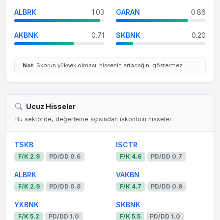
ALBRK
1.03
GARAN
0.86
AKBNK
0.71
SKBNK
0.20
Not:
Skorun yüksek olması, hissenin artacağını göstermez.
Ucuz Hisseler
Bu sektörde, değerleme açısından iskontolu hisseler.
TSKB
ISCTR
F/K 2.9
PD/DD 0.6
F/K 4.6
PD/DD 0.7
ALBRK
VAKBN
F/K 2.9
PD/DD 0.8
F/K 4.7
PD/DD 0.9
YKBNK
SKBNK
F/K 5.2
PD/DD 1.0
F/K 5.5
PD/DD 1.0