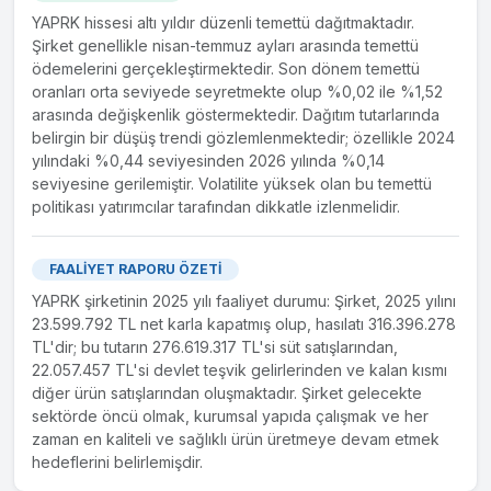
YAPRK hissesi altı yıldır düzenli temettü dağıtmaktadır.
Şirket genellikle nisan-temmuz ayları arasında temettü
ödemelerini gerçekleştirmektedir. Son dönem temettü
oranları orta seviyede seyretmekte olup %0,02 ile %1,52
arasında değişkenlik göstermektedir. Dağıtım tutarlarında
belirgin bir düşüş trendi gözlemlenmektedir; özellikle 2024
yılındaki %0,44 seviyesinden 2026 yılında %0,14
seviyesine gerilemiştir. Volatilite yüksek olan bu temettü
politikası yatırımcılar tarafından dikkatle izlenmelidir.
FAALİYET RAPORU ÖZETİ
YAPRK şirketinin 2025 yılı faaliyet durumu: Şirket, 2025 yılını
23.599.792 TL net karla kapatmış olup, hasılatı 316.396.278
TL'dir; bu tutarın 276.619.317 TL'si süt satışlarından,
22.057.457 TL'si devlet teşvik gelirlerinden ve kalan kısmı
diğer ürün satışlarından oluşmaktadır. Şirket gelecekte
sektörde öncü olmak, kurumsal yapıda çalışmak ve her
zaman en kaliteli ve sağlıklı ürün üretmeye devam etmek
hedeflerini belirlemişdir.