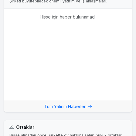
Şirketi büyütebilecek önemli yatırım ve iş anlaşmaları.
Hisse için haber bulunamadı.
Tüm Yatırım Haberleri
Ortaklar
Hisse almadan önce, şirkette oy hakkına sahip büyük ortakları