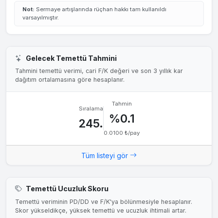
Not:
Sermaye artışlarında rüçhan hakkı tam kullanıldı
varsayılmıştır.
Gelecek Temettü Tahmini
Tahmini temettü verimi, cari F/K değeri ve son 3 yıllık kar
dağıtım ortalamasına göre hesaplanır.
Tahmin
Sıralama
%0.1
245.
0.0100 ₺/pay
Tüm listeyi gör
Temettü Ucuzluk Skoru
Temettü veriminin PD/DD ve F/K'ya bölünmesiyle hesaplanır.
Skor yükseldikçe, yüksek temettü ve ucuzluk ihtimali artar.