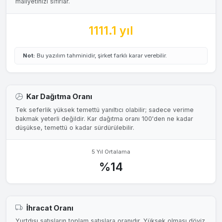
maliyetinizi sıfırlar.
1111.1 yıl
Not:
Bu yazılım tahminidir, şirket farklı karar verebilir.
Kar Dağıtma Oranı
Tek seferlik yüksek temettü yanıltıcı olabilir; sadece verime
bakmak yeterli değildir. Kar dağıtma oranı 100'den ne kadar
düşükse, temettü o kadar sürdürülebilir.
5 Yıl Ortalama
%14
İhracat Oranı
Yurtdışı satışların toplam satışlara oranıdır. Yüksek olması döviz