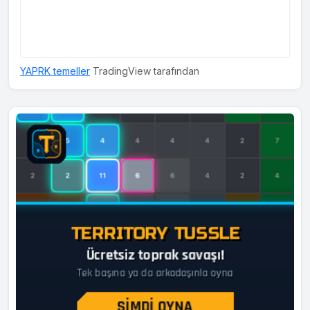
YAPRK temeller
TradingView tarafından