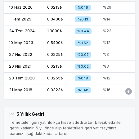
10 Haz 2026
0.0213₺
%29
%0.16
1 Tem 2025
0.3400₺
%14
%0.13
24 Tem 2024
1.9800₺
%23
%0.44
10 May 2023
0.5400₺
%12
%1.52
27 Nis 2022
0.0225₺
%3
%0.07
20 Nis 2021
0.0213₺
%3
%0.02
20 Tem 2020
0.0255₺
%12
%0.19
21 May 2018
0.0323₺
%16
%1.48
20 May 2015
0.0137₺
%18
%0.58
20 May 2014
0.0186₺
%91
%0.60
5 Yıllık Getiri
Temettüler geri yatırıldıkça hisse adedi artar, bileşik etki ile
3 Haz 2013
0.0108₺
%90
%0.36
getiri katlanır. 5 yıl önce alıp temettüleri geri yatırsaydınız,
paranız aşağıdaki kadar artardı.