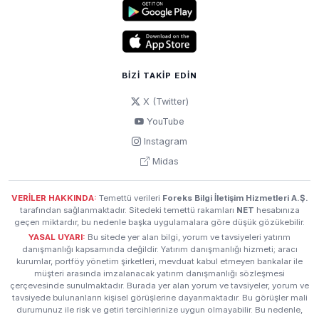
BIZI TAKIP EDIN
X (Twitter)
YouTube
Instagram
Midas
VERİLER HAKKINDA:
Temettü verileri
Foreks Bilgi İletişim Hizmetleri A.Ş.
tarafından sağlanmaktadır. Sitedeki temettü rakamları
NET
hesabınıza
geçen miktardır, bu nedenle başka uygulamalara göre düşük gözükebilir.
YASAL UYARI:
Bu sitede yer alan bilgi, yorum ve tavsiyeleri yatırım
danışmanlığı kapsamında değildir. Yatırım danışmanlığı hizmeti; aracı
kurumlar, portföy yönetim şirketleri, mevduat kabul etmeyen bankalar ile
müşteri arasında imzalanacak yatırım danışmanlığı sözleşmesi
çerçevesinde sunulmaktadır. Burada yer alan yorum ve tavsiyeler, yorum ve
tavsiyede bulunanların kişisel görüşlerine dayanmaktadır. Bu görüşler mali
durumunuz ile risk ve getiri tercihlerinize uygun olmayabilir. Bu nedenle,