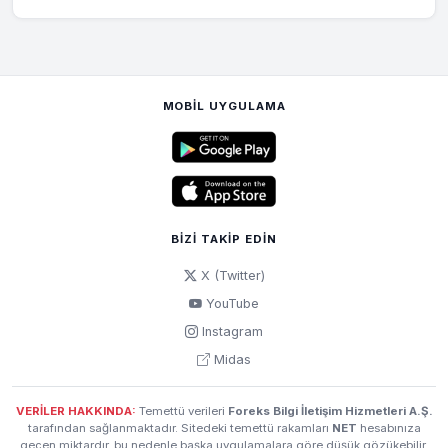
MOBIL UYGULAMA
BIZI TAKIP EDIN
X (Twitter)
YouTube
Instagram
Midas
VERİLER HAKKINDA:
Temettü verileri
Foreks Bilgi İletişim Hizmetleri A.Ş.
tarafından sağlanmaktadır. Sitedeki temettü rakamları
NET
hesabınıza
geçen miktardır, bu nedenle başka uygulamalara göre düşük gözükebilir.