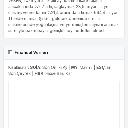
VAKFN, 2026 yılının ilk altı ayında finansal kiralama
alacaklarında %2,7 artış sağlayarak 28,9 milyar TL'ye
ulaşmış ve net karını %21,4 oranında artırarak 664,4 milyon
TL elde etmiştir. Şirket, gelecek dönemde üretim
makinelerinde yoğunlaşma ve yeni müşteri sayısını artırmak
suretiyle pazar payını genişletmeyi hedeflemektedir.
Finansal Verileri
Kısaltmalar:
SOİA
: Son On İki Ay |
MY
: Mali Yıl |
ESÇ
: En
Son Çeyrek |
HBK
: Hisse Başı Kar