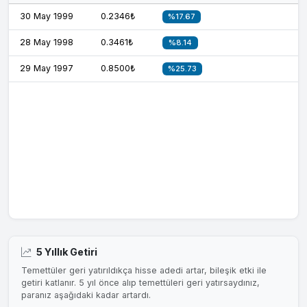
30 May 1999
0.2346₺
%17.67
28 May 1998
0.3461₺
%8.14
29 May 1997
0.8500₺
%25.73
5 Yıllık Getiri
Temettüler geri yatırıldıkça hisse adedi artar, bileşik etki ile
getiri katlanır. 5 yıl önce alıp temettüleri geri yatırsaydınız,
paranız aşağıdaki kadar artardı.