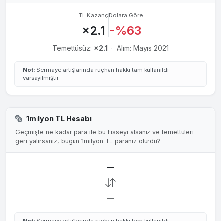
TL Kazanç
Dolara Göre
×2.1
-%63
Temettüsüz:
×2.1
·
Alım: Mayıs 2021
Not:
Sermaye artışlarında rüçhan hakkı tam kullanıldı
varsayılmıştır.
1milyon TL Hesabı
Geçmişte ne kadar para ile bu hisseyi alsanız ve temettüleri
geri yatırsanız, bugün 1milyon TL paranız olurdu?
—
—
Not:
Sermaye artışlarında rüçhan hakkı tam kullanıldı