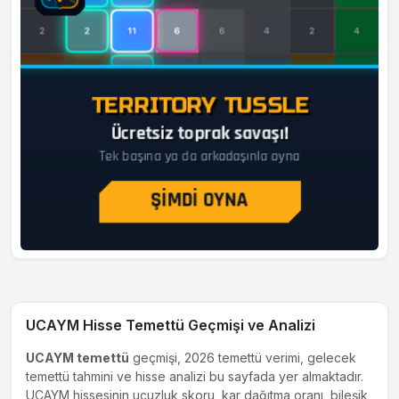
UCAYM Hisse Temettü Geçmişi ve Analizi
UCAYM temettü
geçmişi, 2026 temettü verimi, gelecek
temettü tahmini ve hisse analizi bu sayfada yer almaktadır.
UCAYM hissesinin ucuzluk skoru, kar dağıtma oranı, bileşik