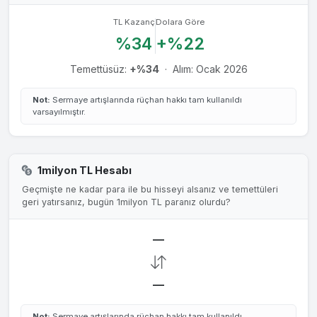
TL Kazanç
Dolara Göre
%34
+%22
Temettüsüz:
+%34
·
Alım: Ocak 2026
Not:
Sermaye artışlarında rüçhan hakkı tam kullanıldı
varsayılmıştır.
1milyon TL Hesabı
Geçmişte ne kadar para ile bu hisseyi alsanız ve temettüleri
geri yatırsanız, bugün 1milyon TL paranız olurdu?
—
—
Not:
Sermaye artışlarında rüçhan hakkı tam kullanıldı