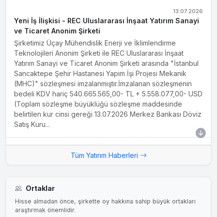
13.07.2026
Yeni İş İlişkisi - REC Uluslararası İnşaat Yatırım Sanayi
ve Ticaret Anonim Şirketi
Şirketimiz Üçay Mühendislik Enerji ve İklimlendirme
Teknolojileri Anonim Şirketi ile REC Uluslararası İnşaat
Yatırım Sanayi ve Ticaret Anonim Şirketi arasında "İstanbul
Sancaktepe Şehir Hastanesi Yapım İşi Projesi Mekanik
(MHC)" sözleşmesi imzalanmıştır.İmzalanan sözleşmenin
bedeli KDV hariç 540.665.565,00- TL + 5.558.077,00- USD
(Toplam sözleşme büyüklüğü sözleşme maddesinde
belirtilen kur cinsi gereği 13.07.2026 Merkez Bankası Döviz
Satış Kuru...
15.05.2026
Tüm Yatırım Haberleri
Maddi Duran Varlık (Arsa) Alımı Hk.
Şirketimiz Yönetim Kurulu'nun 15.05.2026 (bugün) tarihli
toplantısında;Şirketimizin operasyonel verimliliğini artırmak,
Ortaklar
Şirketimizin faaliyet hacmindeki genişlemeye paralel olarak
depolama ve lojistik ihtiyaçlarının karşılanması, lojistik
Hisse almadan önce, şirkette oy hakkına sahip büyük ortakları
araştırmak önemlidir.
maliyetlerinin düşürülmesi ve operasyonel giderlerin