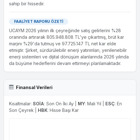
sahip bir hissedir.
28.01.2026
Yeni İş İlişkisi - TAHİNCİOĞLU KÜÇÜKYALI ADİ
ORTAKLIĞI
FAALİYET RAPORU ÖZETİ
Şirketimiz Üçay Mühendislik Enerji ve İklimlendirme
UCAYM 2026 yılının ilk çeyreğinde satış gelirlerini %28
Teknolojileri Anonim Şirketi ile Tahincioğlu Küçükyalı Adi
oranında artırarak 805.948.808 TL'ye çıkartmış, brüt kar
Ortaklığı arasında Nidapark Küçükyalı Projesi "C03 Ofis
marjını %29'da tutmuş ve 97.725.147 TL net kar elde
Blok ve Avs 1.Etap Elektrik ve Mekanik Tesisat İşleri"
etmiştir. Şirket, sürdürülebilir enerji yatırımları, yenilenebilir
sözleşmesi imzalanmıştr.İmzalanan sözleşme bedeli KDV
enerji sistemleri ve dijital dönüşüm alanlarında 2026 yılında
hariç 256.000.000-TL 'dir.İşin planlanan bitiş tarihi
da büyüme hedeflerini devam ettirmeyi planlamaktadır.
30.08.2026 'dır.Sözleşme maddesi gereği sözleşme
bedelinin 89.600.000-TL'lık kısmı teminat mektubu
karşılığı...
Finansal Verileri
Kısaltmalar:
SOİA
: Son On İki Ay |
MY
: Mali Yıl |
ESÇ
: En
Son Çeyrek |
HBK
: Hisse Başı Kar