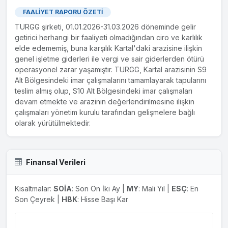
FAALİYET RAPORU ÖZETİ
TURGG şirketi, 01.01.2026-31.03.2026 döneminde gelir
getirici herhangi bir faaliyeti olmadığından ciro ve karlılık
elde edememiş, buna karşılık Kartal'daki arazisine ilişkin
genel işletme giderleri ile vergi ve sair giderlerden ötürü
operasyonel zarar yaşamıştır. TURGG, Kartal arazisinin S9
Alt Bölgesindeki imar çalışmalarını tamamlayarak tapularını
teslim almış olup, S10 Alt Bölgesindeki imar çalışmaları
devam etmekte ve arazinin değerlendirilmesine ilişkin
çalışmaları yönetim kurulu tarafından gelişmelere bağlı
olarak yürütülmektedir.
Finansal Verileri
Kısaltmalar:
SOİA
: Son On İki Ay |
MY
: Mali Yıl |
ESÇ
: En
Son Çeyrek |
HBK
: Hisse Başı Kar