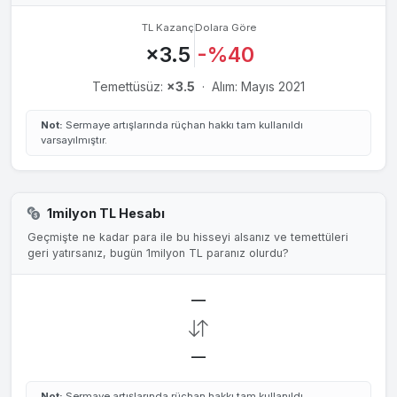
TL Kazanç
Dolara Göre
×3.5
-%40
Temettüsüz:
×3.5
·
Alım: Mayıs 2021
Not:
Sermaye artışlarında rüçhan hakkı tam kullanıldı
varsayılmıştır.
1milyon TL Hesabı
Geçmişte ne kadar para ile bu hisseyi alsanız ve temettüleri
geri yatırsanız, bugün 1milyon TL paranız olurdu?
—
—
Not:
Sermaye artışlarında rüçhan hakkı tam kullanıldı