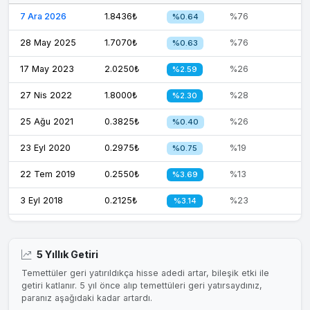
7 Ara 2026
1.8436₺
%76
%0.64
28 May 2025
1.7070₺
%76
%0.63
17 May 2023
2.0250₺
%26
%2.59
27 Nis 2022
1.8000₺
%28
%2.30
25 Ağu 2021
0.3825₺
%26
%0.40
23 Eyl 2020
0.2975₺
%19
%0.75
22 Tem 2019
0.2550₺
%13
%3.69
3 Eyl 2018
0.2125₺
%23
%3.14
5 Yıllık Getiri
Temettüler geri yatırıldıkça hisse adedi artar, bileşik etki ile
getiri katlanır. 5 yıl önce alıp temettüleri geri yatırsaydınız,
paranız aşağıdaki kadar artardı.