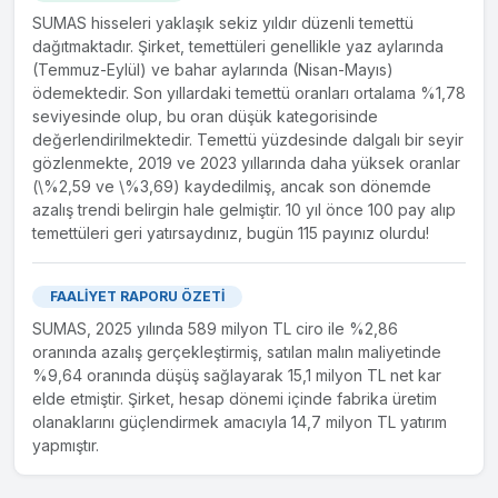
SUMAS hisseleri yaklaşık sekiz yıldır düzenli temettü
dağıtmaktadır. Şirket, temettüleri genellikle yaz aylarında
(Temmuz-Eylül) ve bahar aylarında (Nisan-Mayıs)
ödemektedir. Son yıllardaki temettü oranları ortalama %1,78
seviyesinde olup, bu oran düşük kategorisinde
değerlendirilmektedir. Temettü yüzdesinde dalgalı bir seyir
gözlenmekte, 2019 ve 2023 yıllarında daha yüksek oranlar
(\%2,59 ve \%3,69) kaydedilmiş, ancak son dönemde
azalış trendi belirgin hale gelmiştir. 10 yıl önce 100 pay alıp
temettüleri geri yatırsaydınız, bugün 115 payınız olurdu!
FAALİYET RAPORU ÖZETİ
SUMAS, 2025 yılında 589 milyon TL ciro ile %2,86
oranında azalış gerçekleştirmiş, satılan malın maliyetinde
%9,64 oranında düşüş sağlayarak 15,1 milyon TL net kar
elde etmiştir. Şirket, hesap dönemi içinde fabrika üretim
olanaklarını güçlendirmek amacıyla 14,7 milyon TL yatırım
yapmıştır.