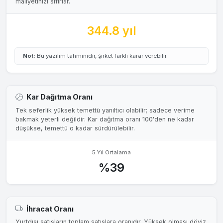
maliyetinizi sıfırlar.
344.8 yıl
Not:
Bu yazılım tahminidir, şirket farklı karar verebilir.
Kar Dağıtma Oranı
Tek seferlik yüksek temettü yanıltıcı olabilir; sadece verime
bakmak yeterli değildir. Kar dağıtma oranı 100'den ne kadar
düşükse, temettü o kadar sürdürülebilir.
5 Yıl Ortalama
%39
İhracat Oranı
Yurtdışı satışların toplam satışlara oranıdır. Yüksek olması döviz