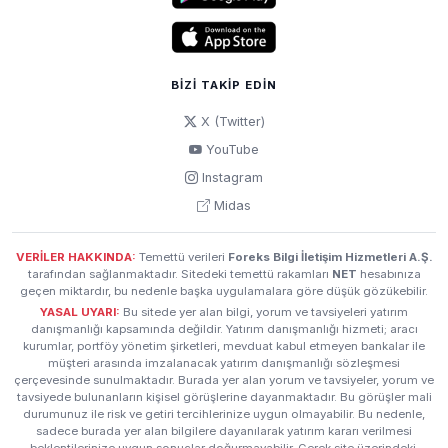
BIZI TAKIP EDIN
X (Twitter)
YouTube
Instagram
Midas
VERİLER HAKKINDA:
Temettü verileri
Foreks Bilgi İletişim Hizmetleri A.Ş.
tarafından sağlanmaktadır. Sitedeki temettü rakamları
NET
hesabınıza
geçen miktardır, bu nedenle başka uygulamalara göre düşük gözükebilir.
YASAL UYARI:
Bu sitede yer alan bilgi, yorum ve tavsiyeleri yatırım
danışmanlığı kapsamında değildir. Yatırım danışmanlığı hizmeti; aracı
kurumlar, portföy yönetim şirketleri, mevduat kabul etmeyen bankalar ile
müşteri arasında imzalanacak yatırım danışmanlığı sözleşmesi
çerçevesinde sunulmaktadır. Burada yer alan yorum ve tavsiyeler, yorum ve
tavsiyede bulunanların kişisel görüşlerine dayanmaktadır. Bu görüşler mali
durumunuz ile risk ve getiri tercihlerinize uygun olmayabilir. Bu nedenle,
sadece burada yer alan bilgilere dayanılarak yatırım kararı verilmesi