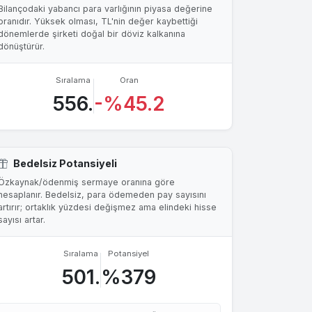
Bilançodaki yabancı para varlığının piyasa değerine
oranıdır. Yüksek olması, TL'nin değer kaybettiği
dönemlerde şirketi doğal bir döviz kalkanına
dönüştürür.
Sıralama
Oran
556.
-%45.2
Bedelsiz Potansiyeli
Özkaynak/ödenmiş sermaye oranına göre
hesaplanır. Bedelsiz, para ödemeden pay sayısını
artırır; ortaklık yüzdesi değişmez ama elindeki hisse
sayısı artar.
Sıralama
Potansiyel
501.
%379