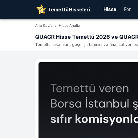
TemettüHisseleri
Hisse
Fon
Ana Sayfa
Hisse Analiz
QUAGR Hisse Temettü 2026 ve QUAGR 
Temettü rakamları, geçmişi, tahmini ve finansal veriler.