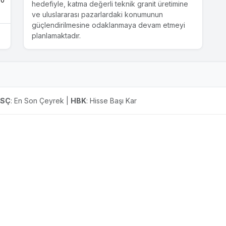
inşaatları ile altyapı ve çevre düzenlenmesi
.0
hedefiyle, katma değerli teknik granit üretimine
inşaatı işi için 28/03/2024 tarihinde KDV dahil
ve uluslararası pazarlardaki konumunun
15.015.710,1 TL tutarında satış sözleşmesi
güçlendirilmesine odaklanmaya devam etmeyi
imzalanmıştır. Kamuoyu ve yatırımcılarımızın
planlamaktadır.
bilgisine sunarız. Saygılarımızla,
05.03.2024
Yeni İş İlişkisi - Gold Yapı İnşaat Sanayi ve
Tic. A.Ş.
ESÇ
: En Son Çeyrek |
HBK
: Hisse Başı Kar
Şirketimiz, Gaziantep Gold Yapı İnşaat Sanayi ve
Tic. A.Ş. tarafından yapılan Hatay ili Antakya
ilçesi, Aksaray Mahallesi 1. Etap 329 Konut 32
adet dükkan inşaatı ile altyapı ve çevre
düzenleme işi için 05/03/2024 tarihinde KDV
dahil 15.800.000,00 TL tutarında satış sözleşmesi
imzalanmıştır. Kamuoyu ve yatırımcılarımızın
bilgisine sunarız. Saygılarımızla,
24.01.2024
Bağlı Ortaklık Kurulması
Yönetim Kurulumuz 24.01.2024 tarih 2024/02