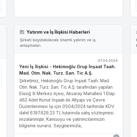
Yatırım ve İş İlişkisi Haberleri
Şirketi büyütebilecek önemli yatırım ve iş
anlaşmaları.
01.04.2024
Yeni İş İlişkisi - Hekimoğlu Grup İnşaat Taah.
Mad. Otm. Nak. Turz. San. Tic A.Ş.
Şirketimiz, Hekimoğlu Grup İnşaat Taah. Mad.
Otm. Nak. Turz. San. Tic A.Ş. tarafından yapılan
Elazığ İli Merkez ilçesi, Aksaray Mahallesi 1 Etap
462 Adet Konut İnşaatı ile Altyapı ve Çevre
Düzenlenmesi İşi için 01/04/2024 tarihinde KDV
dahil 6.197.629,23 TL tutarında satış sözleşmesi
imzalanmıştır. Kamuoyu ve yatırımcılarımızın
bilgisine sunarız. Saygılarımızla,