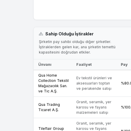
Sahip Olduğu İştirakler
Şirketin pay sahibi olduğu diğer şirketler.
İştiraklerden gelen kar, ana şirketin temettü
kapasitesini doğrudan etkiler.
Ünvanı
Faaliyet
Pay
Qua Home
Ev tekstil ürünleri ve
Collection Tekstil
aksesuarları toptan
%80.
Mağazacılık San.
ve perakende satışı
ve Tic A.Ş.
Granit, seramik, yer
Qua Trading
karosu ve fayans
%100
Ticaret A.Ş.
malzemeleri satışı
Granit, seramik, yer
Tileflair Group
karosu ve fayans