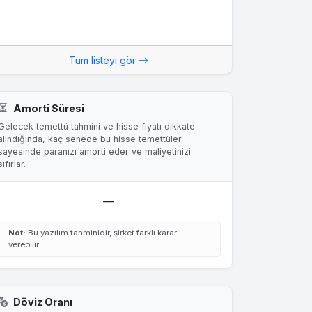
Tüm listeyi gör
Amorti Süresi
Gelecek temettü tahmini ve hisse fiyatı dikkate
alındığında, kaç senede bu hisse temettüler
sayesinde paranızı amorti eder ve maliyetinizi
sıfırlar.
—
Not:
Bu yazılım tahminidir, şirket farklı karar
verebilir.
Döviz Oranı