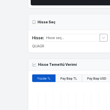
Hisse Seç
Hisse:
QUAGR
Hisse Temettü Verimi
Yüzde %
Pay Başı TL
Pay Başı USD