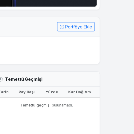
Portföye Ekle
Temettü Geçmişi
Tarih
Pay Başı
Yüzde
Kar Dağıtım
Temettü geçmişi bulunamadı.