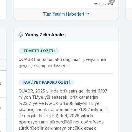
29.03.2024
Yeni İş İlişkisi - Burakcan İnşaat ve Tic. Ltd.
Tüm Yatırım Haberleri
Şti.
Şirketimiz, Burakcan İnşaat ve Tic. Ltd. Şti.
tarafından yapılan Kocaeli İli İzmit ilçesi,
Yapay Zeka Analizi
Sekbanlı-Sepetçi Mahalleleri 3 Bölge 2 Etap 711
adet konut ve 12 adet dükkan inşaatları ile
altyapı ve çevre düzenlemesi İşi ve Kocaeli İli
TEMETTÜ ÖZETİ
İzmit ilçesi, Sekbanlı-Sepetçi Mahalleleri 3 Bölge
QUAGR henüz temettü dağıtmamış veya sınırlı
1 Etap 989 adet konut ve 8 adet dükkan ve 1'er
geçmişe sahip bir hissedir.
adet cami ve ilköğretim okulu inşaatları ile altyapı
ve çevre düzenlemesi İşi için 29/03/2024
tarihinde KDV dahil 19.878.617,28...
FAALİYET RAPORU ÖZETİ
0
QUAGR, 2025 yılında brüt satış gelirlerini 11.197
28.03.2024
milyon TL'ye yükselterek, brüt kar marjını
Yeni İş İlişkisi - En-Sa Yapı ve İnşaat Tur.
%23,7'ye ve FAVÖK'ü 1.968 milyon TL'ye
Nak. Gıda San. A.Ş.
.0
çıkarmış ancak net dönem karı -1.252 milyon TL
Şirketimiz, En-Sa Yapı ve İnşaat Tur. Nak. Gıda
ile negatif kalmıştır. Şirket, 2026 yılında
San. A.Ş. tarafından yapılan Kocaeli İli İzmit ilçesi,
operasyonlarını sürdürdüğü her coğrafyada
Cedit Mahallesi 1.105 konut, 8 adet dükkân
sürdürülebilir kalkınmaya öncülük etmek