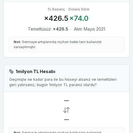
TL Kazanç
Dolara Göre
×426.5
×74.0
Temettüsüz:
×426.5
·
Alım: Mayıs 2021
Not:
Sermaye artışlarında rüçhan hakkı tam kullanıldı
varsayılmıştır.
1milyon TL Hesabı
Geçmişte ne kadar para ile bu hisseyi alsanız ve temettüleri
geri yatırsanız, bugün 1milyon TL paranız olurdu?
—
—
Not:
Sermaye artışlarında rüçhan hakkı tam kullanıldı