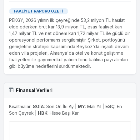
FAALİYET RAPORU ÖZETİ
PEKGY, 2026 yılının ilk çeyreğinde 53,2 milyon TL hasılat
elde ederken brüt kar 13,9 milyon TL, esas faaliyet karı
1,47 milyar TL ve net dönem karı 1,72 milyar TL ile güçlü bir
operasyonel performans sergilemiştir. Şirket, portföyünü
genişletme stratejisi kapsamında Beykoz'da inşaatı devam
eden villa projeleri, Almanya'da otel ve konut geliştirme
faaliyetleri ile gayrimenkul yatırım fonu katılma payı alımları
gibi büyüme hedeflerini sürdürmektedir.
Finansal Verileri
Kısaltmalar:
SOİA
: Son On İki Ay |
MY
: Mali Yıl |
ESÇ
: En
Son Çeyrek |
HBK
: Hisse Başı Kar