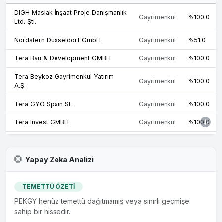
Peker GmbH unvanlı şirketin sermayesini temsil eden
DIGH Maslak İnşaat Proje Danışmanlık
payların %100'ünü ilişkili taraflarından Peker Holding GMBH
Gayrimenkul
%100.0
Ltd. Şti.
ve Goldstein Investment GMBH şirketlerinden 40.000.000
Euro bedel ile satın almıştır. Söz konusu payların değeri
Nordstern Düsseldorf GmbH
Gayrimenkul
%51.0
Almanya'da kurulu Konfident Steuerberatungsgesellscharft
mBH firması tarafından hazırlanan 23.06.2023 tarihli
Tera Bau & Development GMBH
Gayrimenkul
%100.0
değerleme raporunda 41.428.662,61 Euro olarak
belirlenmişir. Peker GmbH, bünyesinde...
Tera Beykoz Gayrimenkul Yatırım
Gayrimenkul
%100.0
A.Ş.
07.12.2022
Tera GYO Spain SL
Gayrimenkul
%100.0
Oxo Investment GMBH Sermaye Artışı
Tera Invest GMBH
Gayrimenkul
%100.0
07.12.2022
Tera Real Estate Management GMBH
Gayrimenkul
%100.0
Peker GYO Global GMBH Sermaye Artışı
Yapay Zeka Analizi
TEMETTÜ ÖZETİ
PEKGY henüz temettü dağıtmamış veya sınırlı geçmişe
sahip bir hissedir.