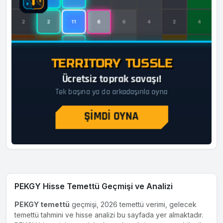
PEKGY Hisse Temettü Geçmişi ve Analizi
PEKGY temettü
geçmişi, 2026 temettü verimi, gelecek
temettü tahmini ve hisse analizi bu sayfada yer almaktadır.