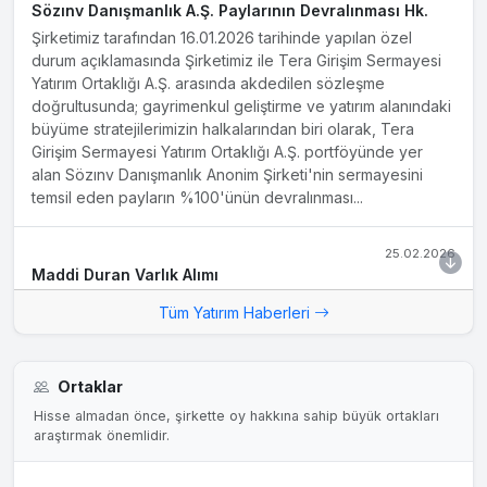
Sözınv Danışmanlık A.Ş. Paylarının Devralınması Hk.
Şirketimiz tarafından 16.01.2026 tarihinde yapılan özel
durum açıklamasında Şirketimiz ile Tera Girişim Sermayesi
Yatırım Ortaklığı A.Ş. arasında akdedilen sözleşme
doğrultusunda; gayrimenkul geliştirme ve yatırım alanındaki
büyüme stratejilerimizin halkalarından biri olarak, Tera
Girişim Sermayesi Yatırım Ortaklığı A.Ş. portföyünde yer
alan Sözınv Danışmanlık Anonim Şirketi'nin sermayesini
temsil eden payların %100'ünün devralınması...
25.02.2026
Maddi Duran Varlık Alımı
Şirketimiz Yönetim Kurulu'nun 25.02.2026 (bugün) tarihli
Tüm Yatırım Haberleri
toplantısında; 1. Şirketimizin, Gümüşsuyu Mahallesi,
Karlıtepe Sokak 5.341,55 m2 yüzölçümlü 1865 ada 1 no'lu
"Bahçe" vasıflı parsele ("Taşınmaz") ilişkin olarak; AGD
Ortaklar
Anadolu Gayrimenkul ve Danışmanlık Anonim Şirketi
tarafından hazırlanan 18.02.2026 tarih ve 2026/SPK-002
Hisse almadan önce, şirkette oy hakkına sahip büyük ortakları
araştırmak önemlidir.
numaralı değerleme raporu ("Değerleme Raporu")
uyarınca değerinin 399.399.000 TL olarak belirlendiğinin
tespitine,2....