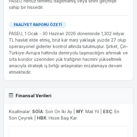
PASEU henüz temettü dağıtmamış veya sınırlı geçmişe
sahip bir hissedir.
19.07.2023
Yeni Şirket Kurulması Hakkında
Yönetim kurulumuzun 21.06.2023 tarihli toplantısında %100
FAALİYET RAPORU ÖZETİ
hissesi Pasifik Eurasia Lojistik Dış Ticaret A.Ş.' ye ait olmak
PASEU, 1 Ocak - 30 Haziran 2026 döneminde 1,302 milyar
üzere, faaliyet konusu Demiryolu Tren İşletmeciliği olan
TL hasılat elde etmiş, brüt kar marjı yaklaşık yüzde 27 olup
yeni bir şirket kurulması yönünde karar verilmişti. Bu
operasyonel giderler kontrol altında tutulmuştur. Şirket, Çin-
kapsamda gerekli başvurular yapılmış ve Pasifik Eurasia
Türkiye-Avrupa hattında demiryolu taşımacılığını artırmak ve
Demiryolu Tren İşletmeciliği A.Ş. kuruluşu 14.07.2023
orta koridor üzerinden yük trafiğinin hacmini yükseltmek
tarihinde tescil edilerek 17.07.2023 tarih ve 10872 sayılı
amacıyla stratejik iş birliği anlaşmaları imzalamaya devam
Türk Ticaret Sicil Gazetesin'de ilan edilmiştir. Kamuoyuna...
etmektedir.
Finansal Verileri
Kısaltmalar:
SOİA
: Son On İki Ay |
MY
: Mali Yıl |
ESÇ
: En
Son Çeyrek |
HBK
: Hisse Başı Kar