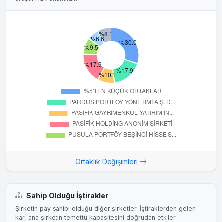
Yeni Şirket Kurulması Hakkında
Şirketimiz 03.05. 2024 tarihli Özel Durum Açıklaması
yaparak; 24.04.2024 tarihli KAP duyurusunda Yönetim
Kurulu'nun Demir İpek Yolu güzergahında Çin-Türkiye-
Avrupa ve tersi yönde demiryolu kombine yük taşımacılığı
hacmini arttırmak amacıyla şirket kurma ve/veya işbirliği
yapma konusunda yetkilendirme yaptığı hususunu
kamuoyu ve yatırımcılarımız ile paylaşmış ve söz konusu
yetkilendirme kapsamında Şirketimizin Azerbaycan'ın önde
gelen gruplarından...
30.7.2024
Yatırım Haberi
#PASEU Pasifik Eurasia Lojistik, Çin'den Türkiye ve
devamında Avrupa varışlı yükler ile Avrupa'dan Türkiye ve
Ortaklık Değişimleri
Çin varışlı yüklerin taşınması amacı ile, 8 yıldır orta koridor
üzerinde lojistik faaliyetleri yapan bir şirket ile ortak girişim
kurdu.
Sahip Olduğu İştirakler
Şirketin pay sahibi olduğu diğer şirketler. İştiraklerden gelen
30.07.2024
kar, ana şirketin temettü kapasitesini doğrudan etkiler.