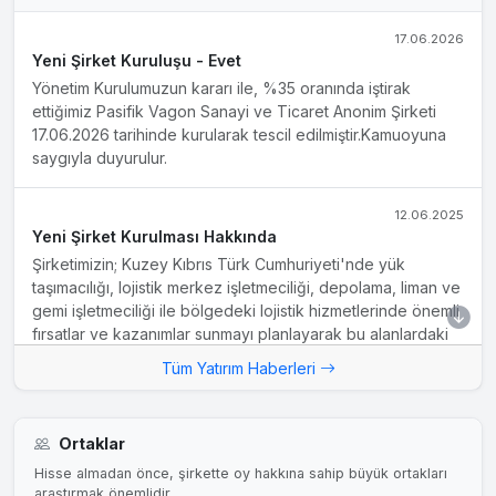
17.06.2026
Yeni Şirket Kuruluşu - Evet
Yönetim Kurulumuzun kararı ile, %35 oranında iştirak
ettiğimiz Pasifik Vagon Sanayi ve Ticaret Anonim Şirketi
17.06.2026 tarihinde kurularak tescil edilmiştir.Kamuoyuna
saygıyla duyurulur.
12.06.2025
Yeni Şirket Kurulması Hakkında
Şirketimizin; Kuzey Kıbrıs Türk Cumhuriyeti'nde yük
taşımacılığı, lojistik merkez işletmeciliği, depolama, liman ve
gemi işletmeciliği ile bölgedeki lojistik hizmetlerinde önemli
fırsatlar ve kazanımlar sunmayı planlayarak bu alanlardaki
faaliyetleri odağına alacak ve önceliklendirecek Ankara
Tüm Yatırım Haberleri
merkezli bir şirket kurma kararı kapsamında, %50 hissesi
Pasifik Eurasia Lojistik Dış Ticaret A.Ş.' ye, %50 hissesi Ak-
Günler İşletmeleri Şirketi Limited'e...
Ortaklar
Hisse almadan önce, şirkette oy hakkına sahip büyük ortakları
07.08.2024
araştırmak önemlidir.