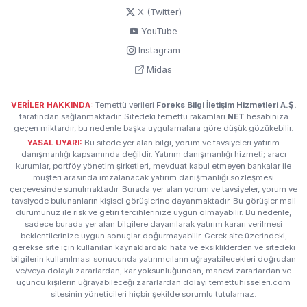
X (Twitter)
YouTube
Instagram
Midas
VERİLER HAKKINDA:
Temettü verileri
Foreks Bilgi İletişim Hizmetleri A.Ş.
tarafından sağlanmaktadır. Sitedeki temettü rakamları
NET
hesabınıza
geçen miktardır, bu nedenle başka uygulamalara göre düşük gözükebilir.
YASAL UYARI:
Bu sitede yer alan bilgi, yorum ve tavsiyeleri yatırım
danışmanlığı kapsamında değildir. Yatırım danışmanlığı hizmeti; aracı
kurumlar, portföy yönetim şirketleri, mevduat kabul etmeyen bankalar ile
müşteri arasında imzalanacak yatırım danışmanlığı sözleşmesi
çerçevesinde sunulmaktadır. Burada yer alan yorum ve tavsiyeler, yorum ve
tavsiyede bulunanların kişisel görüşlerine dayanmaktadır. Bu görüşler mali
durumunuz ile risk ve getiri tercihlerinize uygun olmayabilir. Bu nedenle,
sadece burada yer alan bilgilere dayanılarak yatırım kararı verilmesi
beklentilerinize uygun sonuçlar doğurmayabilir. Gerek site üzerindeki,
gerekse site için kullanılan kaynaklardaki hata ve eksikliklerden ve sitedeki
bilgilerin kullanılması sonucunda yatırımcıların uğrayabilecekleri doğrudan
ve/veya dolaylı zararlardan, kar yoksunluğundan, manevi zararlardan ve
üçüncü kişilerin uğrayabileceği zararlardan dolayı temettuhisseleri.com
sitesinin yöneticileri hiçbir şekilde sorumlu tutulamaz.