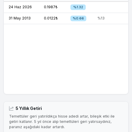
24 Haz 2026
0.1987₺
%1.32
31 May 2013
0.0122₺
%13
%0.66
5 Yıllık Getiri
Temettüler geri yatırıldıkça hisse adedi artar, bileşik etki ile
getiri katlanır. 5 yıl önce alıp temettüleri geri yatırsaydınız,
paranız aşağıdaki kadar artardı.