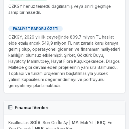
26.04.2023
OZKGY henüz temettü dağıtmamış veya sınırlı geçmişe
Arsa Alımı
sahip bir hissedir.
Şirketimiz tarafından Antalya İli, Kemer İlçesi, Kemer
Mahallesi 1086 nolu Parselin 396,140 m²'lik kısmına ait
kesin izin taahhüt senedine göre oluşturulan 293,505.30 m²
FAALİYET RAPORU ÖZETİ
alanlı 17.12.2068 tarihine kadar üst hakkına sahip turizm
OZKGY, 2026 yılı ilk çeyreğinde 809,7 milyon TL hasılat
tesisinin (Club Med Kemer Tatil Köyü) satın alınmasına ilişkin
elde etmiş ancak 549,9 milyon TL net zararla karşı karşıya
görüşmeler başlatılmış ve süreç konusunda 29.03.2022
gelmiş olup, operasyonel giderleri ve finansman maliyetleri
tarihinde ön mutabakata varılmıştır. Sürecin gizlilik
karlılığını olumsuz etkilemiştir. Şirket, Göktürk Duyu,
gerektirmesi, şirketimizin meşru çıkarlarının zarar...
Hayatcity Mahmutbey, Hayat Flora Küçükçekmece, Dragos
Maltepe gibi devam eden projelerinin yanı sıra Balmumcu,
Topkapı ve turizm projelerinin başlatılmasıyla yüksek
yatırım kapasitesini değerlendirmeyi ve portföyünü
genişletmeyi planlamaktadır.
Finansal Verileri
Kısaltmalar:
SOİA
: Son On İki Ay |
MY
: Mali Yıl |
ESÇ
: En
Son Çeyrek |
HBK
: Hisse Başı Kar