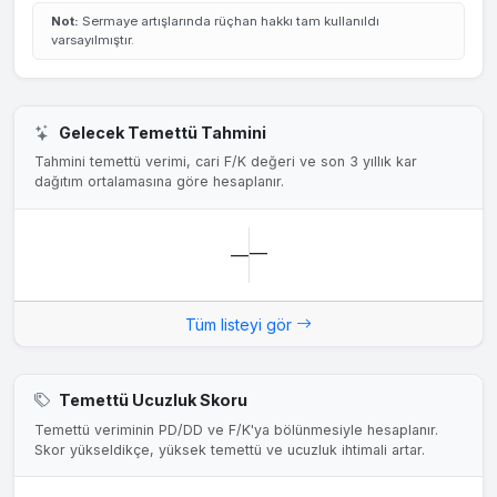
Not:
Sermaye artışlarında rüçhan hakkı tam kullanıldı
varsayılmıştır.
Gelecek Temettü Tahmini
Tahmini temettü verimi, cari F/K değeri ve son 3 yıllık kar
dağıtım ortalamasına göre hesaplanır.
—
—
Tüm listeyi gör
Temettü Ucuzluk Skoru
Temettü veriminin PD/DD ve F/K'ya bölünmesiyle hesaplanır.
Skor yükseldikçe, yüksek temettü ve ucuzluk ihtimali artar.