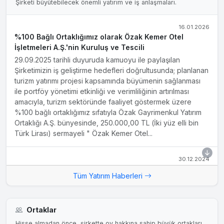
Şirketi büyütebilecek önemli yatırım ve iş anlaşmaları.
16.01.2026
%100 Bağlı Ortaklığımız olarak Özak Kemer Otel
İşletmeleri A.Ş.'nin Kuruluş ve Tescili
29.09.2025 tarihli duyuruda kamuoyu ile paylaşılan
Şirketimizin iş geliştirme hedefleri doğrultusunda; planlanan
turizm yatırımı projesi kapsamında büyümenin sağlanması
ile portföy yönetimi etkinliği ve verimliliğinin artırılması
amacıyla, turizm sektöründe faaliyet göstermek üzere
%100 bağlı ortaklığımız sıfatıyla Özak Gayrimenkul Yatırım
Ortaklığı A.Ş. bünyesinde, 250.000,00 TL (İki yüz elli bin
Türk Lirası) sermayeli " Özak Kemer Otel...
30.12.2024
Finansal Duran Varlık Edinimi
Tüm Yatırım Haberleri
Özak Gayrimenkul Yatırım Ortaklığı A.Ş.'nin (Özak GYO)
%95 oranında payına sahip olduğu bağlı ortaklığı Aktay
Otel İşletmeleri A.Ş., ünvanını Ela Hospitality Turizm ve
Ortaklar
Otelcilik A.Ş. (Ela Hospitality) olarak değiştirmiştir. Yeditepe
Bağımsız Denetim ve Yeminli Mali Müşavirlik A.Ş.'nin
Hisse almadan önce, şirkette oy hakkına sahip büyük ortakları