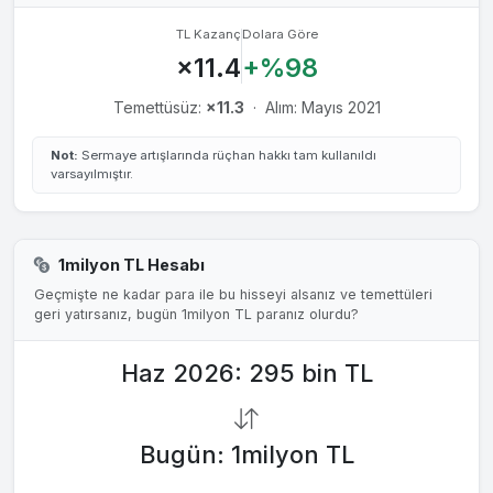
TL Kazanç
Dolara Göre
×11.4
+%98
Temettüsüz:
×11.3
·
Alım: Mayıs 2021
Not:
Sermaye artışlarında rüçhan hakkı tam kullanıldı
varsayılmıştır.
1milyon TL Hesabı
Geçmişte ne kadar para ile bu hisseyi alsanız ve temettüleri
geri yatırsanız, bugün 1milyon TL paranız olurdu?
Haz 2026: 295 bin TL
Bugün: 1milyon TL