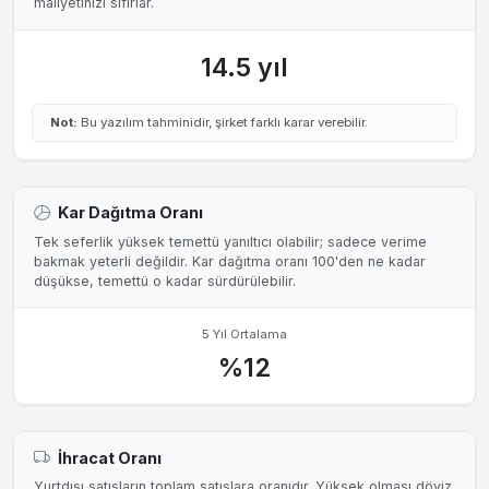
maliyetinizi sıfırlar.
14.5 yıl
Not:
Bu yazılım tahminidir, şirket farklı karar verebilir.
Kar Dağıtma Oranı
Tek seferlik yüksek temettü yanıltıcı olabilir; sadece verime
bakmak yeterli değildir. Kar dağıtma oranı 100'den ne kadar
düşükse, temettü o kadar sürdürülebilir.
5 Yıl Ortalama
%12
İhracat Oranı
Yurtdışı satışların toplam satışlara oranıdır. Yüksek olması döviz