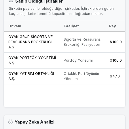
Sahip Olduğu İştirakler
Şirketin pay sahibi olduğu diğer şirketler. İştiraklerden gelen
kar, ana şirketin temettü kapasitesini doğrudan etkiler.
Ünvanı
Faaliyet
Pay
OYAK GRUP SİGORTA VE
Sigorta ve Reasürans
REASÜRANS BROKERLİĞİ
%100.0
Brokerliği Faaliyetleri
A.Ş
OYAK PORTFÖY YÖNETİMİ
Portföy Yönetimi
%100.0
A.Ş.
OYAK YATIRIM ORTAKLIĞI
Ortaklık Portföyünün
%47.0
A.Ş.
Yönetimi
Yapay Zeka Analizi