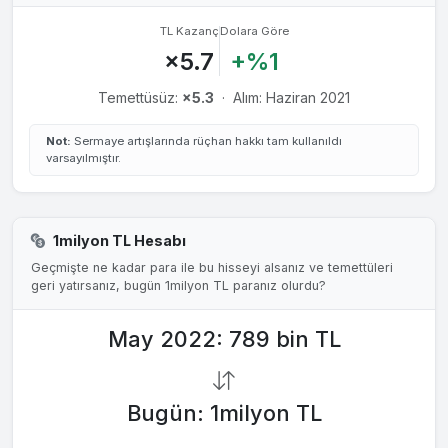
TL Kazanç
Dolara Göre
×5.7
+%1
Temettüsüz:
×5.3
·
Alım: Haziran 2021
Not:
Sermaye artışlarında rüçhan hakkı tam kullanıldı
varsayılmıştır.
1milyon TL Hesabı
Geçmişte ne kadar para ile bu hisseyi alsanız ve temettüleri
geri yatırsanız, bugün 1milyon TL paranız olurdu?
May 2022: 789 bin TL
Bugün: 1milyon TL