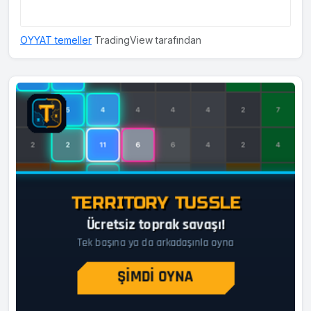
OYYAT temeller
TradingView tarafından