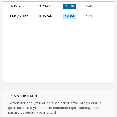
6 May 2026
3.2081₺
%45
%5.36
31 May 2022
0.9574₺
%25
%1.04
5 Yıllık Getiri
Temettüler geri yatırıldıkça hisse adedi artar, bileşik etki ile
getiri katlanır. 5 yıl önce alıp temettüleri geri yatırsaydınız,
paranız aşağıdaki kadar artardı.