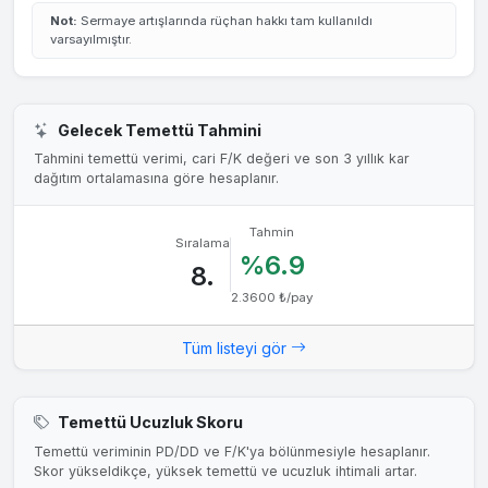
Not:
Sermaye artışlarında rüçhan hakkı tam kullanıldı
varsayılmıştır.
Gelecek Temettü Tahmini
Tahmini temettü verimi, cari F/K değeri ve son 3 yıllık kar
dağıtım ortalamasına göre hesaplanır.
Tahmin
Sıralama
%6.9
8.
2.3600 ₺/pay
Tüm listeyi gör
Temettü Ucuzluk Skoru
Temettü veriminin PD/DD ve F/K'ya bölünmesiyle hesaplanır.
Skor yükseldikçe, yüksek temettü ve ucuzluk ihtimali artar.