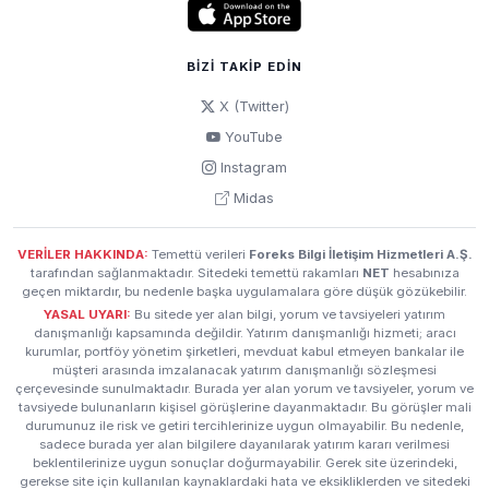
BIZI TAKIP EDIN
X (Twitter)
YouTube
Instagram
Midas
VERİLER HAKKINDA:
Temettü verileri
Foreks Bilgi İletişim Hizmetleri A.Ş.
tarafından sağlanmaktadır. Sitedeki temettü rakamları
NET
hesabınıza
geçen miktardır, bu nedenle başka uygulamalara göre düşük gözükebilir.
YASAL UYARI:
Bu sitede yer alan bilgi, yorum ve tavsiyeleri yatırım
danışmanlığı kapsamında değildir. Yatırım danışmanlığı hizmeti; aracı
kurumlar, portföy yönetim şirketleri, mevduat kabul etmeyen bankalar ile
müşteri arasında imzalanacak yatırım danışmanlığı sözleşmesi
çerçevesinde sunulmaktadır. Burada yer alan yorum ve tavsiyeler, yorum ve
tavsiyede bulunanların kişisel görüşlerine dayanmaktadır. Bu görüşler mali
durumunuz ile risk ve getiri tercihlerinize uygun olmayabilir. Bu nedenle,
sadece burada yer alan bilgilere dayanılarak yatırım kararı verilmesi
beklentilerinize uygun sonuçlar doğurmayabilir. Gerek site üzerindeki,
gerekse site için kullanılan kaynaklardaki hata ve eksikliklerden ve sitedeki