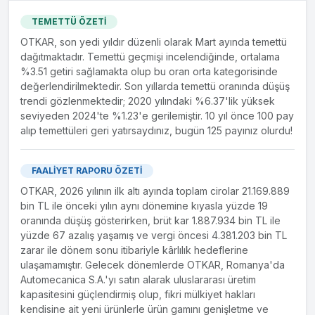
Otokar Land Systems SRL
%100.0
Pazarlama
tablolarında diğer satışlar...
TEMETTÜ ÖZETİ
Sisteme de Aparare Romania
Üretim, Satış ve
%98.0
OTKAR, son yedi yıldır düzenli olarak Mart ayında temettü
(SAROM) SRL
Pazarlama
22.7.2025
dağıtmaktadır. Temettü geçmişi incelendiğinde, ortalama
Yatırım Haberi
%3.51 getiri sağlamakta olup bu oran orta kategorisinde
#OTKAR Romanya’daki üretim gücüyle Avrupa sahnesinde
değerlendirilmektedir. Son yıllarda temettü oranında düşüş
yer almayı hedefliyor! Avrupa Birliği, geçtiğimiz aylarda
trendi gözlenmektedir; 2020 yılındaki %6.37'lik yüksek
savunma sanayisinde ortak üretim ve tedarik projeleri için
seviyeden 2024'te %1.23'e gerilemiştir. 10 yıl önce 100 pay
tam 150 milyar avroluk dev bir fonu onayladı. OTKAR ise
alıp temettüleri geri yatırsaydınız, bugün 125 payınız olurdu!
Romanya’daki üretim merkeziyle bu stratejik fondan pay
almayı amaçlıyor.
FAALİYET RAPORU ÖZETİ
05.03.2025
OTKAR, 2026 yılının ilk altı ayında toplam cirolar 21.169.889
Yeni Şirket Kurulması
bin TL ile önceki yılın aynı dönemine kıyasla yüzde 19
oranında düşüş gösterirken, brüt kar 1.887.934 bin TL ile
Yönetim Kurulumuz tarafından Şirketimizin savunma sanayii
yüzde 67 azalış yaşamış ve vergi öncesi 4.381.203 bin TL
ihracatını ve bu kapsamda Romanya'da gerçekleşecek
zarar ile dönem sonu itibariyle kârlılık hedeflerine
yerel faaliyetlerini yürütmek amacı ile Romanya'nın
ulaşamamıştır. Gelecek dönemlerde OTKAR, Romanya'da
başkenti Bükreş'de 250.000 RON (Rumen Leyi) sermaye
Automecanica S.A.'yı satın alarak uluslararası üretim
ile "OTOKAR LAND SYSTEMS SRL " ünvanlı şirket
kapasitesini güçlendirmiş olup, fikri mülkiyet hakları
kurulmasına, sermayesinin tamamının Şirketimiz tarafından
kendisine ait yeni ürünlerle ürün gamını genişletme ve
nakden ödenmek üzere taahhüt edilmesine ve kuruluş