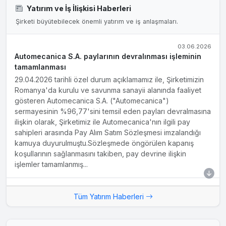
Yatırım ve İş İlişkisi Haberleri
Şirketi büyütebilecek önemli yatırım ve iş anlaşmaları.
03.06.2026
Automecanica S.A. paylarının devralınması işleminin
tamamlanması
29.04.2026 tarihli özel durum açıklamamız ile, Şirketimizin
Romanya'da kurulu ve savunma sanayii alanında faaliyet
gösteren Automecanica S.A. ("Automecanica")
sermayesinin %96,77'sini temsil eden payları devralmasına
ilişkin olarak, Şirketimiz ile Automecanica'nın ilgili pay
sahipleri arasında Pay Alım Satım Sözleşmesi imzalandığı
kamuya duyurulmuştu.Sözleşmede öngörülen kapanış
koşullarının sağlanmasını takiben, pay devrine ilişkin
işlemler tamamlanmış...
22.5.2026
Tüm Yatırım Haberleri
Yatırım Haberi
Otokar, Romanya merkezli Automecanica SA şirketinin
%96,77'lik hissesini 85 milyon Euro bedelle satın almak için