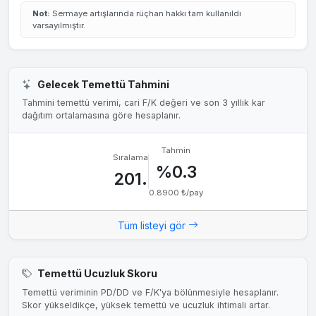
30 May 1999
0.5000₺
%0.75
Not:
Sermaye artışlarında rüçhan hakkı tam kullanıldı
varsayılmıştır.
Gelecek Temettü Tahmini
Tahmini temettü verimi, cari F/K değeri ve son 3 yıllık kar
dağıtım ortalamasına göre hesaplanır.
Tahmin
Sıralama
%0.3
201.
0.8900 ₺/pay
Tüm listeyi gör
Temettü Ucuzluk Skoru
Temettü veriminin PD/DD ve F/K'ya bölünmesiyle hesaplanır.
Skor yükseldikçe, yüksek temettü ve ucuzluk ihtimali artar.