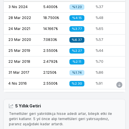
3 Nis 2024
5.4000₺
%37
%1.23
28 Mar 2022
18.7500₺
%48
%4.15
24 Mar 2021
14.1667₺
%65
%3.77
23 Mar 2020
7.0833₺
%57
%6.37
25 Mar 2019
2.5500₺
%44
%2.27
22 Mar 2018
2.4792₺
%70
%2.11
31 Mar 2017
2.1250₺
%86
%1.74
4 Nis 2016
2.5500₺
%91
%2.30
2 Nis 2015
2.8333₺
%110
%2.91
4 Nis 2014
3.5417₺
%104
%6.25
5 Yıllık Getiri
Temettüler geri yatırıldıkça hisse adedi artar, bileşik etki ile
3 Nis 2013
2.2667₺
%82
%4.03
getiri katlanır. 5 yıl önce alıp temettüleri geri yatırsaydınız,
paranız aşağıdaki kadar artardı.
20 Mar 2012
1.7000₺
%88
%5.19