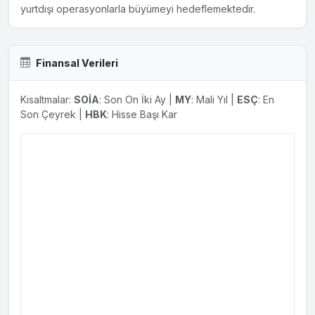
yurtdışı operasyonlarla büyümeyi hedeflemektedir.
işlemleri için Şirket yönetiminin yetkilendirilmesine karar
verilmiştir.
17.10.2023
Finansal Verileri
Yatırım Haberi
#OTKAR Otokar dev bir ihracat sözleşmesi açıkladı. 130
Kısaltmalar:
SOİA
: Son On İki Ay |
MY
: Mali Yıl |
ESÇ
: En
milyon EUR bedel karşılığı 6x6 Taktik Tekerlekli Zırhlı Araç
Son Çeyrek |
HBK
: Hisse Başı Kar
ihraç edecek. Teslimat 2024 ikinci yarısında başlayıp,
2025'te bitecek.