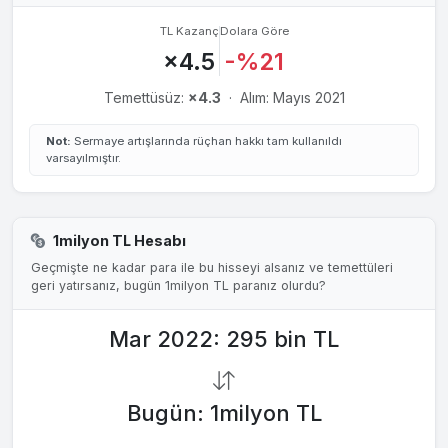
21 Mar 2011
0.5313₺
%72
TL Kazanç
Dolara Göre
%2.11
×4.5
-%21
23 Mar 2010
0.7225₺
%60
%3.77
Temettüsüz:
×4.3
·
Alım: Mayıs 2021
13 Nis 2009
0.2550₺
%21
%2.66
Not:
Sermaye artışlarında rüçhan hakkı tam kullanıldı
12 May 2008
1.0625₺
%80
%6.27
varsayılmıştır.
14 May 2007
1.0625₺
%72
%5.66
14 May 2006
0.3628₺
%103
%2.75
1milyon TL Hesabı
15 May 2005
0.5455₺
%69
%9.69
Geçmişte ne kadar para ile bu hisseyi alsanız ve temettüleri
geri yatırsanız, bugün 1milyon TL paranız olurdu?
4 May 2003
0.5550₺
%74
%5.17
Mar 2022: 295 bin TL
30 May 2002
0.6500₺
%54
%7.38
14 May 2001
0.7500₺
%52
%4.61
Bugün: 1milyon TL
14 May 2000
0.6365₺
%0.75