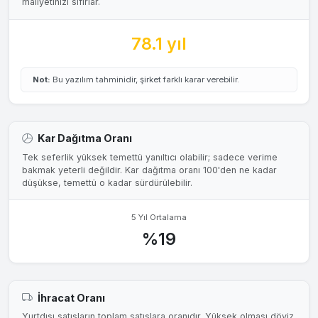
maliyetinizi sıfırlar.
78.1 yıl
Not:
Bu yazılım tahminidir, şirket farklı karar verebilir.
Kar Dağıtma Oranı
Tek seferlik yüksek temettü yanıltıcı olabilir; sadece verime
bakmak yeterli değildir. Kar dağıtma oranı 100'den ne kadar
düşükse, temettü o kadar sürdürülebilir.
5 Yıl Ortalama
%19
İhracat Oranı
Yurtdışı satışların toplam satışlara oranıdır. Yüksek olması döviz