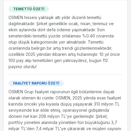
TEMETTÜ ÖZETİ
OSMEN hissesi yaklaşık altı yıldır düzenli temettü
dağıtmaktadır. Şirket genellikle ocak, nisan, temmuz ve
ekim aylarında dört defa ödeme yapmaktadır. Son
senelerdeki temettü yüzde ortalaması %0.40 civarında
olup düşük kategorisinde yer almaktadır. Temettü
oranlarında belirgin bir artış trendi gözlemlenmektedir;
özellikle 2025 yılından itibaren artış hızlanmıştır. 10 yıl önce
100 pay alıp temettüleri geri yatırsaydınız, bugün 112
payınız olurdu!
FAALİYET RAPORU ÖZETİ
OSMEN Grup faaliyet raporunun ilgili bölümlerine dayalı
olarak istenen iki cümle: OSMEN, 2025 yılında esas faaliyet
karında önceki yıla kıyasla düşüş yaşayarak 313 milyon TL
seviyesinde kar elde etmiş, operasyonel gidişatında
dönem net karı 208 milyon TL'ye gerilemiştir. Şirket,
portföy yönetimi alanında yönetilen fon büyüklüğünü 3,7
milyar TL'den 7,4 milyar TL'ye çıkararak ve müşteri sayısını