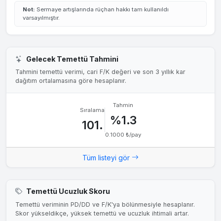
27 Tem 2020
0.0172₺
%3
%0.11
Not:
Sermaye artışlarında rüçhan hakkı tam kullanıldı
varsayılmıştır.
28 Nis 2020
0.0343₺
%7
%0.39
31 Ara 2018
0.0322₺
%12
%1.83
29 Kas 2018
0.0107₺
%4
%0.64
Gelecek Temettü Tahmini
Tahmini temettü verimi, cari F/K değeri ve son 3 yıllık kar
dağıtım ortalamasına göre hesaplanır.
Tahmin
Sıralama
%1.3
101.
0.1000 ₺/pay
Tüm listeyi gör
Temettü Ucuzluk Skoru
Temettü veriminin PD/DD ve F/K'ya bölünmesiyle hesaplanır.
Skor yükseldikçe, yüksek temettü ve ucuzluk ihtimali artar.