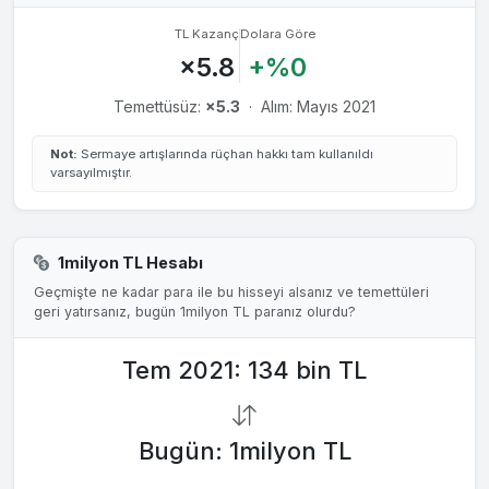
27 Eki 2023
0.2589₺
%2
TL Kazanç
Dolara Göre
%0.12
×5.8
+%0
26 Tem 2023
0.2589₺
%2
%0.20
Temettüsüz:
×5.3
·
Alım: Mayıs 2021
28 Nis 2023
0.2589₺
%2
%0.36
Not:
Sermaye artışlarında rüçhan hakkı tam kullanıldı
31 Oca 2023
0.1402₺
%8
%0.23
varsayılmıştır.
26 Eki 2022
0.0863₺
%3
%0.18
27 Tem 2022
0.0863₺
%3
%0.36
1milyon TL Hesabı
27 Nis 2022
0.0881₺
%3
%0.34
Geçmişte ne kadar para ile bu hisseyi alsanız ve temettüleri
geri yatırsanız, bugün 1milyon TL paranız olurdu?
25 Eki 2021
0.0624₺
%3
%0.26
Tem 2021: 134 bin TL
28 Tem 2021
0.0624₺
%3
%0.27
27 Oca 2021
0.0640₺
%3
%0.16
Bugün: 1milyon TL
26 Eki 2020
0.0171₺
%3
%0.08