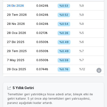
26 Eki 2026
0.0424₺
%9
%0.53
29 Tem 2026
0.0424₺
%9
%0.52
28 Nis 2026
0.0424₺
%9
%0.54
28 Oca 2026
0.0213₺
%5
%0.26
27 Eki 2025
0.0500₺
%6
%0.49
29 Tem 2025
0.0500₺
%7
%0.49
7 May 2025
0.0500₺
%7
%0.59
29 Oca 2025
0.0744₺
%12
%0.76
25 Eki 2024
0.0523₺
%3
%0.64
29 Tem 2024
0.9992₺
%5
%0.41
5 Yıllık Getiri
Temettüler geri yatırıldıkça hisse adedi artar, bileşik etki ile
29 May 2024
0.9992₺
%5
%0.32
getiri katlanır. 5 yıl önce alıp temettüleri geri yatırsaydınız,
paranız aşağıdaki kadar artardı.
31 Oca 2024
0.9992₺
%5
%0.47