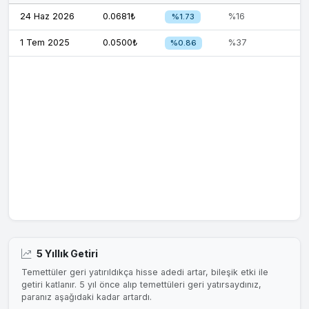
24 Haz 2026
0.0681₺
%16
%1.73
1 Tem 2025
0.0500₺
%37
%0.86
5 Yıllık Getiri
Temettüler geri yatırıldıkça hisse adedi artar, bileşik etki ile
getiri katlanır. 5 yıl önce alıp temettüleri geri yatırsaydınız,
paranız aşağıdaki kadar artardı.