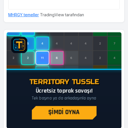
MHRGY temeller
TradingView tarafından