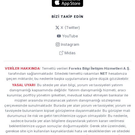
BIZI TAKIP EDIN
X (Twitter)
YouTube
Instagram
Midas
VERİLER HAKKINDA:
Temettü verileri
Foreks Bilgi İletişim Hizmetleri A.Ş.
tarafından sağlanmaktadır. Sitedeki temettü rakamları
NET
hesabınıza
geçen miktardır, bu nedenle başka uygulamalara göre düşük gözükebilir.
YASAL UYARI:
Bu sitede yer alan bilgi, yorum ve tavsiyeleri yatırım
danışmanlığı kapsamında değildir. Yatırım danışmanlığı hizmeti; aracı
kurumlar, portföy yönetim şirketleri, mevduat kabul etmeyen bankalar ile
müşteri arasında imzalanacak yatırım danışmanlığı sözleşmesi
çerçevesinde sunulmaktadır. Burada yer alan yorum ve tavsiyeler, yorum ve
tavsiyede bulunanların kişisel görüşlerine dayanmaktadır. Bu görüşler mali
durumunuz ile risk ve getiri tercihlerinize uygun olmayabilir. Bu nedenle,
sadece burada yer alan bilgilere dayanılarak yatırım kararı verilmesi
beklentilerinize uygun sonuçlar doğurmayabilir. Gerek site üzerindeki,
gerekse site için kullanılan kaynaklardaki hata ve eksikliklerden ve sitedeki