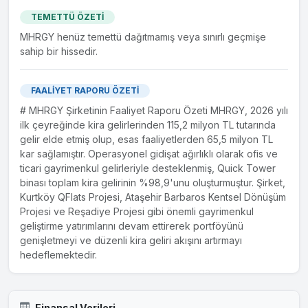
TEMETTÜ ÖZETİ
MHRGY henüz temettü dağıtmamış veya sınırlı geçmişe
sahip bir hissedir.
FAALİYET RAPORU ÖZETİ
# MHRGY Şirketinin Faaliyet Raporu Özeti MHRGY, 2026 yılı
ilk çeyreğinde kira gelirlerinden 115,2 milyon TL tutarında
gelir elde etmiş olup, esas faaliyetlerden 65,5 milyon TL
kar sağlamıştır. Operasyonel gidişat ağırlıklı olarak ofis ve
ticari gayrimenkul gelirleriyle desteklenmiş, Quick Tower
binası toplam kira gelirinin %98,9'unu oluşturmuştur. Şirket,
Kurtköy QFlats Projesi, Ataşehir Barbaros Kentsel Dönüşüm
Projesi ve Reşadiye Projesi gibi önemli gayrimenkul
geliştirme yatırımlarını devam ettirerek portföyünü
genişletmeyi ve düzenli kira geliri akışını artırmayı
hedeflemektedir.
Finansal Verileri