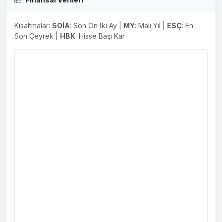
Kısaltmalar:
SOİA
: Son On İki Ay |
MY
: Mali Yıl |
ESÇ
: En
Son Çeyrek |
HBK
: Hisse Başı Kar