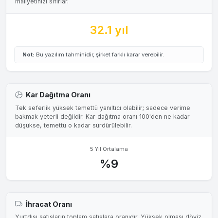
maliyetinizi sıfırlar.
32.1 yıl
Not:
Bu yazılım tahminidir, şirket farklı karar verebilir.
Kar Dağıtma Oranı
Tek seferlik yüksek temettü yanıltıcı olabilir; sadece verime
bakmak yeterli değildir. Kar dağıtma oranı 100'den ne kadar
düşükse, temettü o kadar sürdürülebilir.
5 Yıl Ortalama
%9
İhracat Oranı
Yurtdışı satışların toplam satışlara oranıdır. Yüksek olması döviz