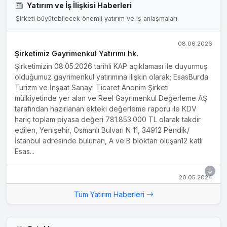
Yatırım ve İş İlişkisi Haberleri
Şirketi büyütebilecek önemli yatırım ve iş anlaşmaları.
08.06.2026
Şirketimiz Gayrimenkul Yatırımı hk.
Şirketimizin 08.05.2026 tarihli KAP açıklaması ile duyurmuş
olduğumuz gayrimenkul yatırımına ilişkin olarak; EsasBurda
Turizm ve İnşaat Sanayi Ticaret Anonim Şirketi
mülkiyetinde yer alan ve Reel Gayrimenkul Değerleme AŞ
tarafından hazırlanan ekteki değerleme raporu ile KDV
hariç toplam piyasa değeri 781.853.000 TL olarak takdir
edilen, Yenişehir, Osmanlı Bulvarı N 11, 34912 Pendik/
İstanbul adresinde bulunan, A ve B bloktan oluşan12 katlı
Esas...
20.05.2024
Gayrimenkul Alımı Tapu Devri hk.
Tüm Yatırım Haberleri
16.05.2024 tarihli KAP açıklamamızda; Şirketimizin mevcut
yatırım stratejisi kapsamında, düzenli kira geliri elde etmek
amacıyla, Mistral Gayrimenkul Yatırım Ortaklığı Anonim