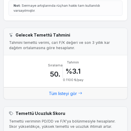
Not:
Sermaye artışlarında rüçhan hakkı tam kullanıldı
varsayılmıştır.
Gelecek Temettü Tahmini
Tahmini temettü verimi, cari F/K değeri ve son 3 yıllık kar
dağıtım ortalamasına göre hesaplanır.
Tahmin
Sıralama
%3.1
50.
0.1100 ₺/pay
Tüm listeyi gör
Temettü Ucuzluk Skoru
Temettü veriminin PD/DD ve F/K'ya bölünmesiyle hesaplanır.
Skor yükseldikçe, yüksek temettü ve ucuzluk ihtimali artar.