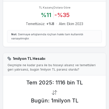
TL Kazanç
Dolara Göre
%11
-%35
Temettüsüz:
+%8
·
Alım: Ekim 2023
Not:
Sermaye artışlarında rüçhan hakkı tam kullanıldı
varsayılmıştır.
1milyon TL Hesabı
Geçmişte ne kadar para ile bu hisseyi alsanız ve temettüleri
geri yatırsanız, bugün 1milyon TL paranız olurdu?
Tem 2025: 1116 bin TL
Bugün: 1milyon TL