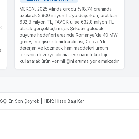
genel kurul toplantısında ("Genel Kurul"); Şirketin
0
tamamı nama yazılı paylardan oluşan...
MERCN, 2025 yılında cirodu %18,74 oranında
azalarak 2.900 milyon TL'ye düşerken, brüt karı
632,8 milyon TL, FAVÖK'ü ise 632,8 milyon TL
12.05.2023
.0
olarak gerçekleştirmiştir. Şirketin gelecek
Finansal Duran Varlık Edinimi
büyüme hedefleri arasında Romanya'da 40 MW
Şirketimiz Mercan Kimya San.Tic.A.Ş.'nin
güneş enerjisi sistemi kurulması, Gebze'de
05.04.2023 tarihi KAP bildirimi ile Denizli'de
deterjan ve kozmetik ham maddeleri üretim
faaliyet gosteren Theca Ambalaj Sanayi ve
0
tesisinin devreye alınması ve nanoteknoloji
Ticaret A.Ş. firmasının hisselerinin alinmasi
kullanarak ürün verimliliğini artırma yer almaktadır.
konusunda gorusmelere basladigi bildirmisti.
Yürütülen görüşmeler sonunda Theca Ambalaj
Sanayi ve Ticaret A.Ş. firmasinin %30 oranında
hissesine satın alması konusunda anlaşma
sağlanmıştır. Satın alma bedeli olarak belirlenen
26.354.160,00 tl ödenmiştir ve hisselerin devir
ESÇ
: En Son Çeyrek |
HBK
: Hisse Başı Kar
alınması tamamlanmıştır....