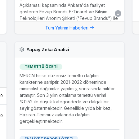
Açıklaması kapsamında Ankara'da faaliyet
gösteren Fevup Brands E-Ticaret ve Bilişim
Teknolojileri Anonim Şirketi ("Fevup Brands") ile
satın alma görüşmelerine başlandığı daha önce
Tüm Yatırım Haberleri
tarafımızca kamuoyuna bildirilmişti.İştirakimiz olan
Fevup Brands E-Ticaret ve Bilişim Teknolojileri
A.Ş.'nin %30 hissesine sahip olan Mercan Kimya
Yapay Zeka Analizi
San. Tic. A.Ş.'nin Fevup Brands E-Ticaret ve
Bilişim Teknolojileri A.Ş.'nin 6.810.100...
TEMETTÜ ÖZETİ
27.11.2023
MERCN hisse düzensiz temettü dağıtım
Finansal Duran Varlık Edinimi
karakterine sahiptir. 2021-2022 döneminde
Şirketimiz 21.11.2023 tarihli Özel Durum Açıklaması
minimalist dağıtımlar yapılmış, sonrasında miktar
kapsamında Ankara'da faaliyet gösteren global
artmıştır. Son 3 yılın ortalama temettü verimi
.0
e-ticaret odaklı bir yatırım şirketi olan Fevup
%0.52 ile düşük kategoridedir ve dalgalı bir
Brands E-Ticaret ve Bilişim Teknolojileri Anonim
seyir göstermektedir. Genellikle yılda bir kez,
Şirketi ("Fevup Brands") ile yatırım
Haziran-Temmuz aylarında dağıtım
.0
görüşmelerine başlandığı daha önce tarafımızca
gerçekleştirmektedir.
kamuoyuna bildirilmişti. Fevup Brands'in
27.11.2023 tarihinde gerçekleştirilen olağanüstü
FAALİYET RAPORU ÖZETİ