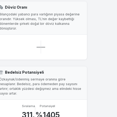
Döviz Oranı
Bilançodaki yabancı para varlığının piyasa değerine
oranıdır. Yüksek olması, TL'nin değer kaybettiği
dönemlerde şirketi doğal bir döviz kalkanına
dönüştürür.
—
—
Bedelsiz Potansiyeli
Özkaynak/ödenmiş sermaye oranına göre
hesaplanır. Bedelsiz, para ödemeden pay sayısını
artırır; ortaklık yüzdesi değişmez ama elindeki hisse
sayısı artar.
Sıralama
Potansiyel
311.
%1405