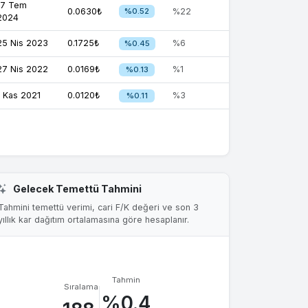
17 Tem
0.0630₺
%0.52
%22
2024
25 Nis 2023
0.1725₺
%6
%0.45
27 Nis 2022
0.0169₺
%1
%0.13
1 Kas 2021
0.0120₺
%3
%0.11
Gelecek Temettü Tahmini
Tahmini temettü verimi, cari F/K değeri ve son 3
yıllık kar dağıtım ortalamasına göre hesaplanır.
Tahmin
Sıralama
%0.4