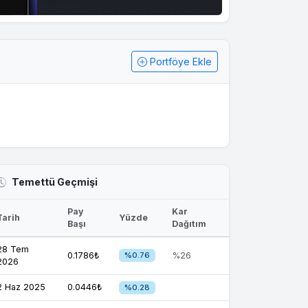
Portföye Ekle
Temettü Geçmişi
Pay
Kar
Tarih
Yüzde
Başı
Dağıtım
28 Tem
0.1786₺
%0.76
%26
2026
2 Haz 2025
0.0446₺
%0.28