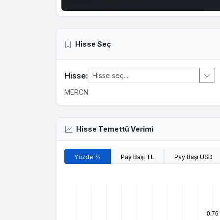
Hisse Seç
Hisse:
MERCN
Hisse Temettü Verimi
Yüzde %
Pay Başı TL
Pay Başı USD