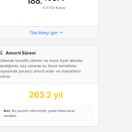
188.
0.0700 ₺/pay
Tüm listeyi gör
Amorti Süresi
Gelecek temettü tahmini ve hisse fiyatı dikkate
alındığında, kaç senede bu hisse temettüler
sayesinde paranızı amorti eder ve maliyetinizi
sıfırlar.
263.2 yıl
Not:
Bu yazılım tahminidir, şirket farklı karar
verebilir.