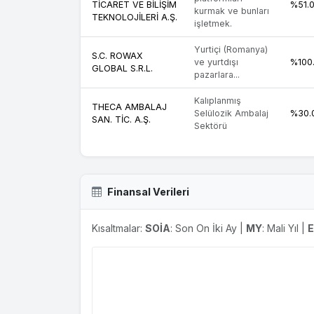
TİCARET VE BİLİŞİM
%51.
kurmak ve bunları
TEKNOLOJİLERİ A.Ş.
işletmek.
Yurtiçi (Romanya)
S.C. ROWAX
ve yurtdışı
%100
GLOBAL S.R.L.
pazarlara...
Kalıplanmış
THECA AMBALAJ
Selülozik Ambalaj
%30.
SAN. TİC. A.Ş.
Sektörü
Finansal Verileri
Kısaltmalar:
SOİA
: Son On İki Ay |
MY
: Mali Yıl |