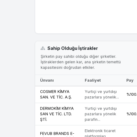
Sahip Olduğu İştirakler
Şirketin pay sahibi olduğu diğer şirketler.
İştiraklerden gelen kar, ana şirketin temettü
kapasitesini doğrudan etkiler.
Ünvanı
Faaliyet
Pay
COSMER KİMYA
Yurtiçi ve yurtdışı
%100
SAN. VE TİC. A.Ş.
pazarlara yönelik...
DERMOKİM KİMYA
Yurtiçi ve yurtdışı
SAN VE TİC. LTD.
pazarlara yönelik
%100
ŞTİ.
parafin...
Elektronik ticaret
FEVUB BRANDS E-
platformları