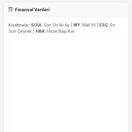
01.10.2024
Yeni İş İlişkisi
Finansal Verileri
Şirketimiz 30.09.2024 (dün) tarihinde imzalanan "HDPE100
ve Koruge Boru" satış sözleşmeleri; Yurtiçinde
Kısaltmalar:
SOİA
: Son On İki Ay |
MY
: Mali Yıl |
ESÇ
: En
211.702.000,00 TL (KDV Dahil) tutarında "Altyapı İçme Suyu
Son Çeyrek |
HBK
: Hisse Başı Kar
ve Kanalizasyon Yapımı Boru Alım İşi" Yurtdışında ise,
1.254.015,00 EUR (47.953.784,40 TL-TCMB Döviz satış kuru
alınmıştır) tutarında Birleşik Krallık ile, 364.000,00 USD
(12.442.430,00 TL-TCMB Döviz satış kuru alınmıştır)
tutarında Özbekistan ve Türkmenistan ile "Altyapı Boru Alım
İşi"...
13.08.2024
Yeni İş İlişkisi
Şirketimiz 12.08.2024 tarihinde imzalanan "HDPE100 ve
Koruge Boru" satış sözleşmeleri; Yurtiçinde 135.220.657,00
TL (KDV Dahil) tutarında "Altyapı İçme Suyu ve
Kanalizasyon Yapımı Boru Alım İşi" Yurtdışında ise
2.283.992,45 USD ( 76.615.841,54 TL-TCMB Döviz satış
kuru alınmıştır) tutarında Birleşik Krallık, Gürcistan ve
Özbekistan ile "Altyapı Boru Alım İşi" Sözleşmelerin toplam