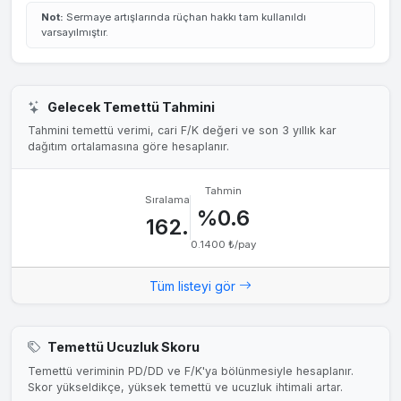
Not:
Sermaye artışlarında rüçhan hakkı tam kullanıldı
varsayılmıştır.
Gelecek Temettü Tahmini
Tahmini temettü verimi, cari F/K değeri ve son 3 yıllık kar
dağıtım ortalamasına göre hesaplanır.
Tahmin
Sıralama
%0.6
162.
0.1400 ₺/pay
Tüm listeyi gör
Temettü Ucuzluk Skoru
Temettü veriminin PD/DD ve F/K'ya bölünmesiyle hesaplanır.
Skor yükseldikçe, yüksek temettü ve ucuzluk ihtimali artar.