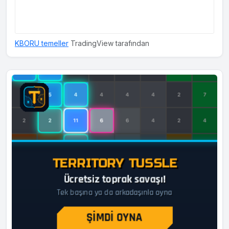
KBORU temeller
TradingView tarafından