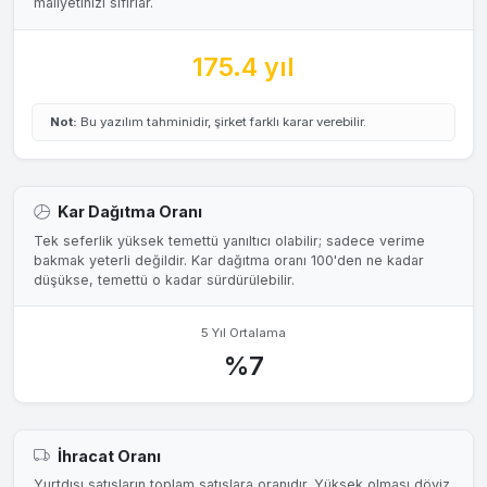
maliyetinizi sıfırlar.
175.4 yıl
Not:
Bu yazılım tahminidir, şirket farklı karar verebilir.
Kar Dağıtma Oranı
Tek seferlik yüksek temettü yanıltıcı olabilir; sadece verime
bakmak yeterli değildir. Kar dağıtma oranı 100'den ne kadar
düşükse, temettü o kadar sürdürülebilir.
5 Yıl Ortalama
%7
İhracat Oranı
Yurtdışı satışların toplam satışlara oranıdır. Yüksek olması döviz