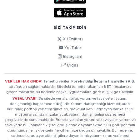
BIZI TAKIP EDIN
X (Twitter)
YouTube
Instagram
Midas
VERİLER HAKKINDA:
Temettü verileri
Foreks Bilgi İletişim Hizmetleri A.Ş.
tarafından sağlanmaktadır. Sitedeki temettü rakamları
NET
hesabınıza
geçen miktardır, bu nedenle başka uygulamalara göre düşük gözükebilir.
YASAL UYARI:
Bu sitede yer alan bilgi, yorum ve tavsiyeleri yatırım
danışmanlığı kapsamında değildir. Yatırım danışmanlığı hizmeti; aracı
kurumlar, portföy yönetim şirketleri, mevduat kabul etmeyen bankalar ile
müşteri arasında imzalanacak yatırım danışmanlığı sözleşmesi
çerçevesinde sunulmaktadır. Burada yer alan yorum ve tavsiyeler, yorum ve
tavsiyede bulunanların kişisel görüşlerine dayanmaktadır. Bu görüşler mali
durumunuz ile risk ve getiri tercihlerinize uygun olmayabilir. Bu nedenle,
sadece burada yer alan bilgilere dayanılarak yatırım kararı verilmesi