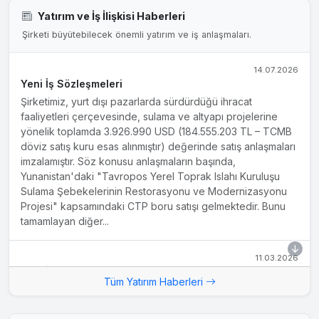
Yatırım ve İş İlişkisi Haberleri
Şirketi büyütebilecek önemli yatırım ve iş anlaşmaları.
14.07.2026
Yeni İş Sözleşmeleri
Şirketimiz, yurt dışı pazarlarda sürdürdüğü ihracat
faaliyetleri çerçevesinde, sulama ve altyapı projelerine
yönelik toplamda 3.926.990 USD (184.555.203 TL – TCMB
döviz satış kuru esas alınmıştır) değerinde satış anlaşmaları
imzalamıştır. Söz konusu anlaşmaların başında,
Yunanistan'daki "Tavropos Yerel Toprak Islahı Kuruluşu
Sulama Şebekelerinin Restorasyonu ve Modernizasyonu
Projesi" kapsamındaki CTP boru satışı gelmektedir. Bunu
tamamlayan diğer...
11.03.2026
Yeni İş Sözleşmesi
Tüm Yatırım Haberleri
Şirketimiz ile yurt içinde yerleşik bir firma arasında,
330.000.000 TL tutarında CTP (cam elyaf takviyeli