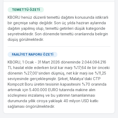
HDPE100 ve Koruge Boru" satış sözleşmeleri; Yurtiçinde
155.000.000,00 TL (KDV Dahil) tutarında "Altyapı İçme
TEMETTÜ ÖZETİ
Suyu ve Kanalizasyon Yapımı Boru Alım İşi" Yurtdışında ise,
KBORU henüz düzenli temettü dağıtımı konusunda istikrarlı
2.427.120,00 USD (83.481.035,11 TL-TCMB Döviz satış kuru
bir geçmişe sahip değildir. Son üç yılda haziran aylarında
alınmıştır) tutarında İngiltere ve Irak ile "Altyapı Boru Alım
dağıtım yapılmış olup, temettü getirileri düşük kategoride
İşi" Sözleşmelerin toplam satış tutarları 238.481.035,11 TL
seyretnektedir. Son dönemde temettü oranlarında belirgin
olup, 2024 yılı satış hedefindeki etkisi %5,23...
düşüş görülmektedir.
18.10.2024
FAALİYET RAPORU ÖZETİ
Yeni İş İlişkisi
KBORU, 1 Ocak - 31 Mart 2026 döneminde 2.044.094.216
Şirketimiz 17.10.2024 (dün) tarihinde imzalanan "HDPE100
TL hasılat elde ederken brüt kar marjı %17,64 ile bir önceki
ve Koruge Boru" satış sözleşmeleri; Yurtiçinde
dönemin %27,00'sinden düşmüş, net kâr marjı ise %11,25
146.080.000,00 TL (KDV Dahil) tutarında "Altyapı İçme
seviyesinde gerçekleşmiştir. Şirket, Malatya'daki CTP
Suyu ve Kanalizasyon Yapımı Boru Alım İşi" Yurtdışında ise,
Kompozit Boru üretim tesisinin kapasitesini %70 oranında
2.552.009,00 USD (87.219.756,39 TL-TCMB Döviz satış
artırmak için 5.400.000 EURO tutarında makine alım
kuru alınmıştır) tutarında İngiltere ve Surinam ile "Altyapı
sözleşmesi imzalamış ve bu yatırımın tamamlanması
Boru Alım İşi" Sözleşmelerin toplam satış tutarları
durumunda yıllık ciroya yaklaşık 40 milyon USD katkı
233.299.756,39 TL olup, 2024 yılı satış hedefindeki etkisi
sağlaması öngörülmektedir.
%5,12 dir....