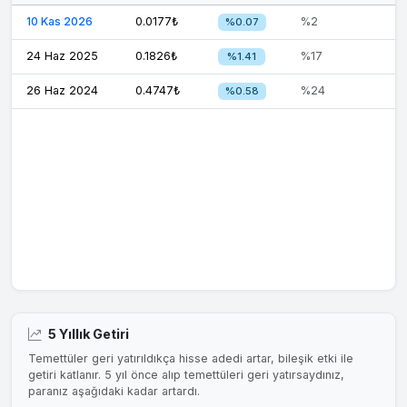
10 Kas 2026
0.0177₺
%2
%0.07
24 Haz 2025
0.1826₺
%17
%1.41
26 Haz 2024
0.4747₺
%24
%0.58
5 Yıllık Getiri
Temettüler geri yatırıldıkça hisse adedi artar, bileşik etki ile
getiri katlanır. 5 yıl önce alıp temettüleri geri yatırsaydınız,
paranız aşağıdaki kadar artardı.