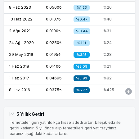
8 Haz 2023
0.0560₺
%20
%1.23
13 Haz 2022
0.0107₺
%40
%0.47
2 Ağu 2021
0.0100₺
%31
%0.44
24 Ağu 2020
0.0250₺
%24
%1.11
29 May 2019
0.0195₺
%28
%3.15
1 Haz 2018
0.0140₺
%21
%2.09
1 Haz 2017
0.0469₺
%82
%5.93
8 Haz 2016
0.0375₺
%425
%5.77
22 May 2015
0.0438₺
%71
%6.08
20 May 2014
0.0063₺
%21
%0.95
5 Yıllık Getiri
Temettüler geri yatırıldıkça hisse adedi artar, bileşik etki ile
20 May 2013
0.0333₺
%24
%4.63
getiri katlanır. 5 yıl önce alıp temettüleri geri yatırsaydınız,
paranız aşağıdaki kadar artardı.
21 May 2006
0.0758₺
%30
%4.38