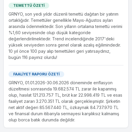
TEMETTÜ ÖZETİ
GRNYO, son yedi yıldır düzenli temettü dağıtan bir yatırım
ortaklığıdır. Temettüler genellikle Mayıs-Ağustos ayları
arasında ödenmektedir. Son yılların ortalama temettü verimi
%1,60 seviyesinde olup düşük kategoride
değerlendirilmektedir. Trend incelendiğinde 2017'deki
yüksek seviyeden sonra genel olarak azalış eğilimindedir.
10 yıl önce 100 pay alıp temettüleri geri yatırsaydınız,
bugün 116 payınız olurdu!
FAALİYET RAPORU ÖZETİ
GRNYO, 01.01.2026-30.06.2026 döneminde enflasyon
düzeltmesi sonrasında 19.682.574 TL zarar ile kapanmış
olup, hasılat 121.213.757 TL, brüt kar 22.998.419 TL ve esas
faaliyet zararı 3.270.351 TL olarak gerçekleşmiştir. Şirketin
net aktif değeri 85.567.440 TL, özkaynak 84.737.970 TL
ve finansal durum itibarıyla sermayesi karşılıksız kalmamış
olup borca batık durumda değildir.