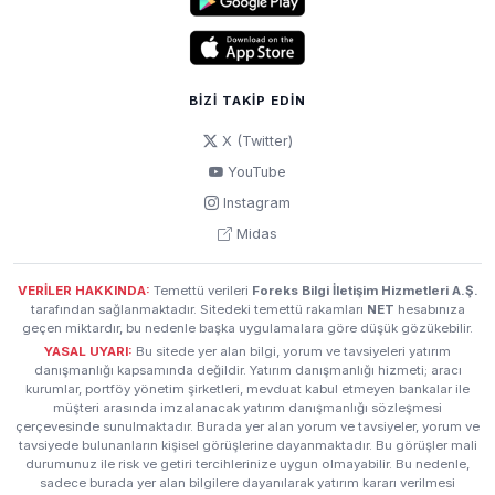
BIZI TAKIP EDIN
X (Twitter)
YouTube
Instagram
Midas
VERİLER HAKKINDA:
Temettü verileri
Foreks Bilgi İletişim Hizmetleri A.Ş.
tarafından sağlanmaktadır. Sitedeki temettü rakamları
NET
hesabınıza
geçen miktardır, bu nedenle başka uygulamalara göre düşük gözükebilir.
YASAL UYARI:
Bu sitede yer alan bilgi, yorum ve tavsiyeleri yatırım
danışmanlığı kapsamında değildir. Yatırım danışmanlığı hizmeti; aracı
kurumlar, portföy yönetim şirketleri, mevduat kabul etmeyen bankalar ile
müşteri arasında imzalanacak yatırım danışmanlığı sözleşmesi
çerçevesinde sunulmaktadır. Burada yer alan yorum ve tavsiyeler, yorum ve
tavsiyede bulunanların kişisel görüşlerine dayanmaktadır. Bu görüşler mali
durumunuz ile risk ve getiri tercihlerinize uygun olmayabilir. Bu nedenle,
sadece burada yer alan bilgilere dayanılarak yatırım kararı verilmesi