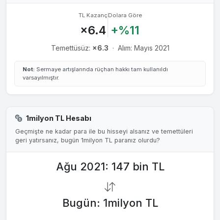
10 Tem 2003
6.9023₺
%244
TL Kazanç
Dolara Göre
%37.72
×6.4
+%11
9 Nis 2003
3.5498₺
%125
%29.58
Temettüsüz:
×6.3
·
Alım: Mayıs 2021
29 Nis 1998
1.1350₺
%37.21
Not:
Sermaye artışlarında rüçhan hakkı tam kullanıldı
30 Nis 1997
0.1942₺
%14.94
varsayılmıştır.
1milyon TL Hesabı
Geçmişte ne kadar para ile bu hisseyi alsanız ve temettüleri
geri yatırsanız, bugün 1milyon TL paranız olurdu?
Ağu 2021: 147 bin TL
Bugün: 1milyon TL