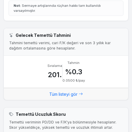
Not:
Sermaye artışlarında rüçhan hakkı tam kullanıldı
varsayılmıştır.
Gelecek Temettü Tahmini
Tahmini temettü verimi, cari F/K değeri ve son 3 yıllık kar
dağıtım ortalamasına göre hesaplanır.
Tahmin
Sıralama
%0.3
201.
0.0500 ₺/pay
Tüm listeyi gör
Temettü Ucuzluk Skoru
Temettü veriminin PD/DD ve F/K'ya bölünmesiyle hesaplanır.
Skor yükseldikçe, yüksek temettü ve ucuzluk ihtimali artar.