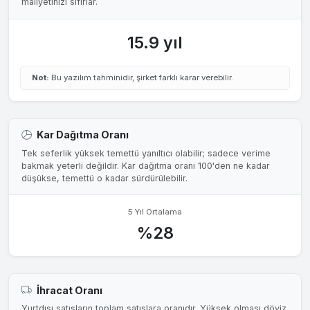
maliyetinizi sıfırlar.
15.9 yıl
Not:
Bu yazılım tahminidir, şirket farklı karar verebilir.
Kar Dağıtma Oranı
Tek seferlik yüksek temettü yanıltıcı olabilir; sadece verime
bakmak yeterli değildir. Kar dağıtma oranı 100'den ne kadar
düşükse, temettü o kadar sürdürülebilir.
5 Yıl Ortalama
%28
İhracat Oranı
Yurtdışı satışların toplam satışlara oranıdır. Yüksek olması döviz