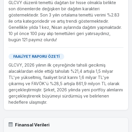
GLCVY düzenli temettü dağıtan bir hisse olmakla birlikte
son dönemlerde değişken bir dağıtım karakteri
göstermektedir. Son 3 yılın ortalama temettü verimi %2.83
ile orta kategoridedir ve artış trendi göstermektedir.
Genellikle yılda 1 kez, Nisan aylarında dağıtım yapmaktadır.
10 yıl önce 100 pay alıp temettüleri geri yatırsaydınız,
bugün 121 payınız olurdu!
FAALİYET RAPORU ÖZETİ
GLCVY, 2026 yılının ilk çeyreğinde tahsili gecikmiş
alacaklardan elde ettiği tahsilatı %21,4 artışla 1,5 milyar
TL'ye yükseltmiş, faaliyet brüt karını 1,6 milyar TL'ye
çıkarmış ve FAVÖK'ü %28,5 artışla 861,9 milyon TL olarak
gerçekleştirmiştir. Şirket, 2026 yılında yeni portföy alımlarını
gerçekleştirerek büyümeyi sürdürmüş ve belirlenen
hedeflere ulaşmıştır.
Finansal Verileri