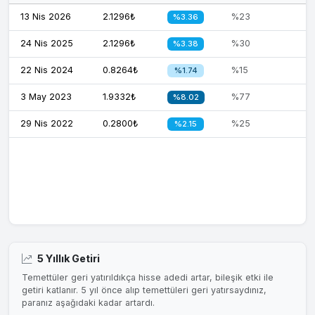
13 Nis 2026
2.1296₺
%23
%3.36
24 Nis 2025
2.1296₺
%30
%3.38
22 Nis 2024
0.8264₺
%15
%1.74
3 May 2023
1.9332₺
%77
%8.02
29 Nis 2022
0.2800₺
%25
%2.15
5 Yıllık Getiri
Temettüler geri yatırıldıkça hisse adedi artar, bileşik etki ile
getiri katlanır. 5 yıl önce alıp temettüleri geri yatırsaydınız,
paranız aşağıdaki kadar artardı.