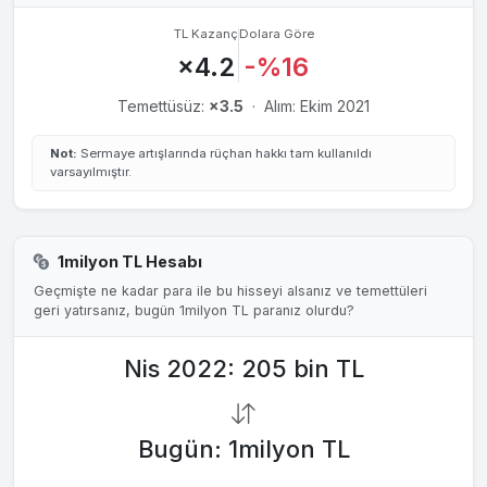
TL Kazanç
Dolara Göre
×4.2
-%16
Temettüsüz:
×3.5
·
Alım: Ekim 2021
Not:
Sermaye artışlarında rüçhan hakkı tam kullanıldı
varsayılmıştır.
1milyon TL Hesabı
Geçmişte ne kadar para ile bu hisseyi alsanız ve temettüleri
geri yatırsanız, bugün 1milyon TL paranız olurdu?
Nis 2022: 205 bin TL
Bugün: 1milyon TL