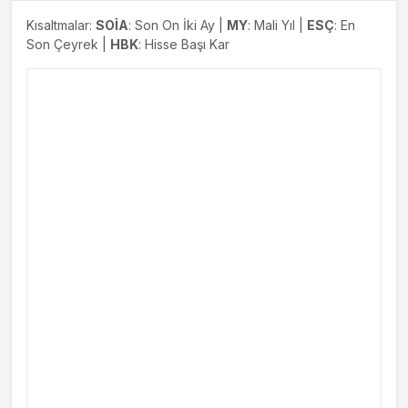
Kısaltmalar:
SOİA
: Son On İki Ay |
MY
: Mali Yıl |
ESÇ
: En
Son Çeyrek |
HBK
: Hisse Başı Kar