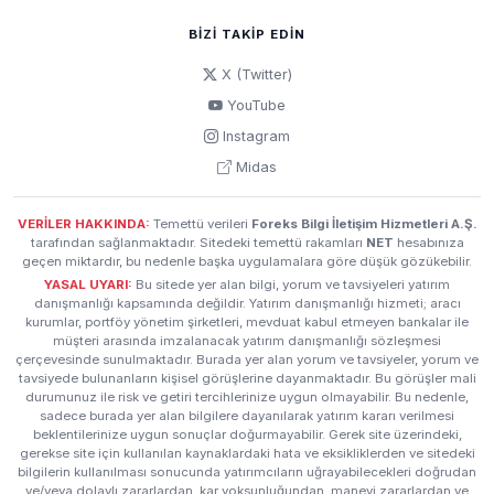
BIZI TAKIP EDIN
X (Twitter)
YouTube
Instagram
Midas
VERİLER HAKKINDA:
Temettü verileri
Foreks Bilgi İletişim Hizmetleri A.Ş.
tarafından sağlanmaktadır. Sitedeki temettü rakamları
NET
hesabınıza
geçen miktardır, bu nedenle başka uygulamalara göre düşük gözükebilir.
YASAL UYARI:
Bu sitede yer alan bilgi, yorum ve tavsiyeleri yatırım
danışmanlığı kapsamında değildir. Yatırım danışmanlığı hizmeti; aracı
kurumlar, portföy yönetim şirketleri, mevduat kabul etmeyen bankalar ile
müşteri arasında imzalanacak yatırım danışmanlığı sözleşmesi
çerçevesinde sunulmaktadır. Burada yer alan yorum ve tavsiyeler, yorum ve
tavsiyede bulunanların kişisel görüşlerine dayanmaktadır. Bu görüşler mali
durumunuz ile risk ve getiri tercihlerinize uygun olmayabilir. Bu nedenle,
sadece burada yer alan bilgilere dayanılarak yatırım kararı verilmesi
beklentilerinize uygun sonuçlar doğurmayabilir. Gerek site üzerindeki,
gerekse site için kullanılan kaynaklardaki hata ve eksikliklerden ve sitedeki
bilgilerin kullanılması sonucunda yatırımcıların uğrayabilecekleri doğrudan
ve/veya dolaylı zararlardan, kar yoksunluğundan, manevi zararlardan ve