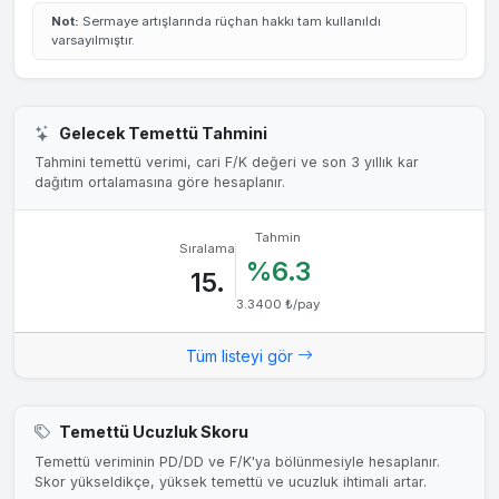
Not:
Sermaye artışlarında rüçhan hakkı tam kullanıldı
varsayılmıştır.
Gelecek Temettü Tahmini
Tahmini temettü verimi, cari F/K değeri ve son 3 yıllık kar
dağıtım ortalamasına göre hesaplanır.
Tahmin
Sıralama
%6.3
15.
3.3400 ₺/pay
Tüm listeyi gör
Temettü Ucuzluk Skoru
Temettü veriminin PD/DD ve F/K'ya bölünmesiyle hesaplanır.
Skor yükseldikçe, yüksek temettü ve ucuzluk ihtimali artar.