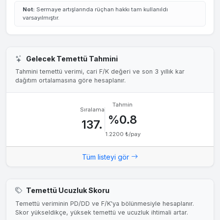
Not:
Sermaye artışlarında rüçhan hakkı tam kullanıldı
varsayılmıştır.
Gelecek Temettü Tahmini
Tahmini temettü verimi, cari F/K değeri ve son 3 yıllık kar
dağıtım ortalamasına göre hesaplanır.
Tahmin
Sıralama
%0.8
137.
1.2200 ₺/pay
Tüm listeyi gör
Temettü Ucuzluk Skoru
Temettü veriminin PD/DD ve F/K'ya bölünmesiyle hesaplanır.
Skor yükseldikçe, yüksek temettü ve ucuzluk ihtimali artar.