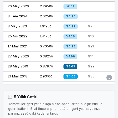
20 May 2026
2.2950₺
%1.17
8 Tem 2024
2.0250₺
%0.96
8 May 2023
1.0125₺
%7
%0.99
25 Nis 2022
1.4175₺
%16
%1.26
17 May 2021
0.7650₺
%21
%0.93
27 May 2020
0.3825₺
%14
%1.88
28 May 2019
0.8797₺
%29
%5.63
21 May 2018
2.9310₺
%33
%4.06
22 May 2017
1.9052₺
%32
%2.49
23 May 2016
1.0991₺
%39
%3.25
5 Yıllık Getiri
Temettüler geri yatırıldıkça hisse adedi artar, bileşik etki ile
2 Haz 2015
0.7650₺
%20
%2.06
getiri katlanır. 5 yıl önce alıp temettüleri geri yatırsaydınız,
paranız aşağıdaki kadar artardı.
14 Ara 2014
0.7650₺
%31
%1.83