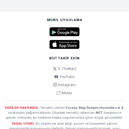
MOBIL UYGULAMA
BIZI TAKIP EDIN
X (Twitter)
YouTube
Instagram
Midas
VERİLER HAKKINDA:
Temettü verileri
Foreks Bilgi İletişim Hizmetleri A.Ş.
tarafından sağlanmaktadır. Sitedeki temettü rakamları
NET
hesabınıza
geçen miktardır, bu nedenle başka uygulamalara göre düşük gözükebilir.
YASAL UYARI:
Bu sitede yer alan bilgi, yorum ve tavsiyeleri yatırım
danışmanlığı kapsamında değildir. Yatırım danışmanlığı hizmeti; aracı