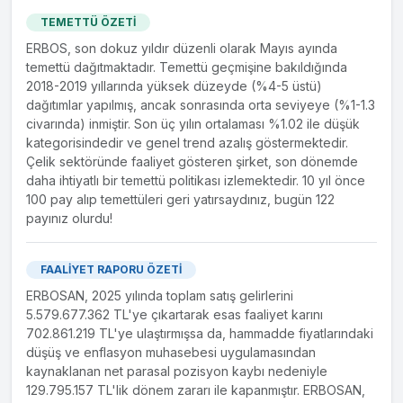
TEMETTÜ ÖZETİ
ERBOS, son dokuz yıldır düzenli olarak Mayıs ayında
temettü dağıtmaktadır. Temettü geçmişine bakıldığında
2018-2019 yıllarında yüksek düzeyde (%4-5 üstü)
dağıtımlar yapılmış, ancak sonrasında orta seviyeye (%1-1.3
civarında) inmiştir. Son üç yılın ortalaması %1.02 ile düşük
kategorisindedir ve genel trend azalış göstermektedir.
Çelik sektöründe faaliyet gösteren şirket, son dönemde
daha ihtiyatlı bir temettü politikası izlemektedir. 10 yıl önce
100 pay alıp temettüleri geri yatırsaydınız, bugün 122
payınız olurdu!
FAALİYET RAPORU ÖZETİ
ERBOSAN, 2025 yılında toplam satış gelirlerini
5.579.677.362 TL'ye çıkartarak esas faaliyet karını
702.861.219 TL'ye ulaştırmışsa da, hammadde fiyatlarındaki
düşüş ve enflasyon muhasebesi uygulamasından
kaynaklanan net parasal pozisyon kaybı nedeniyle
129.795.157 TL'lik dönem zararı ile kapanmıştır. ERBOSAN,