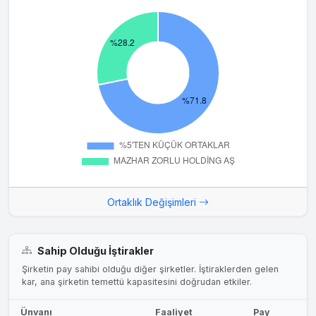
11.05.2023
TAŞINMAZ ALIMI
Şirket merkezinde 11.05.2023 tarihinde yapılan Yönetim
Kurulu Toplantısı'nda; şirketin ihtiyaçları doğrultusunda,
Denge Gayrimenkul Değerleme ve Danışmanlık A.Ş.
tarafından hazırlanan 14.04.2023 tarih ve 0041 nolu 4 Adet
Bağımsız Bölüm Değerleme Raporuna istinaden; İstanbul İli,
Kadıköy İlçesi, Kozyatağı Mahalle, 637 Ada, 126 Parselde
yer alan, aşağıda bölüm ve nitelikleri ve vadeli satış
bedelleri belirtilen taşınmazların, BLOK KAT B.B. NO ARSA
PAY...
Ortaklık Değişimleri
Sahip Olduğu İştirakler
Şirketin pay sahibi olduğu diğer şirketler. İştiraklerden gelen
kar, ana şirketin temettü kapasitesini doğrudan etkiler.
Ünvanı
Faaliyet
Pay