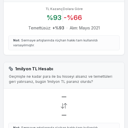
TL Kazanç
Dolara Göre
%93
-%66
Temettüsüz:
+%93
·
Alım: Mayıs 2021
Not:
Sermaye artışlarında rüçhan hakkı tam kullanıldı
varsayılmıştır.
1milyon TL Hesabı
Geçmişte ne kadar para ile bu hisseyi alsanız ve temettüleri
geri yatırsanız, bugün 1milyon TL paranız olurdu?
—
—
Not:
Sermaye artışlarında rüçhan hakkı tam kullanıldı