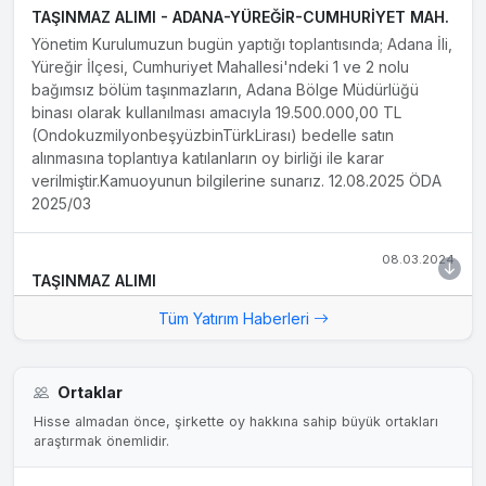
TAŞINMAZ ALIMI - ADANA-YÜREĞİR-CUMHURİYET MAH.
Yönetim Kurulumuzun bugün yaptığı toplantısında; Adana İli,
Yüreğir İlçesi, Cumhuriyet Mahallesi'ndeki 1 ve 2 nolu
bağımsız bölüm taşınmazların, Adana Bölge Müdürlüğü
binası olarak kullanılması amacıyla 19.500.000,00 TL
(OndokuzmilyonbeşyüzbinTürkLirası) bedelle satın
alınmasına toplantıya katılanların oy birliği ile karar
verilmiştir.Kamuoyunun bilgilerine sunarız. 12.08.2025 ÖDA
2025/03
08.03.2024
TAŞINMAZ ALIMI
Sayın, Şirketimizde 11.05.2023 tarihinde yapılan Yönetim
Tüm Yatırım Haberleri
Kurulu Toplantısı'nda karar alındığı üzere; İstanbul İli,
Kadıköy İlçesi, Kozyatağı Mahalle, 637 Ada, 126 Parselde
yer alan taşınmazlara ilişkin olarak; 11.05.2023 tarihinde
Ortaklar
yapılan Gayrimenkul Satış Vaadi Sözleşmesindeki alım
koşullarına uygun olarak Maliki Alsancak Turizm A.Ş.'ye
Hisse almadan önce, şirkette oy hakkına sahip büyük ortakları
araştırmak önemlidir.
toplam 60.559.662,00 TL ödenmiş olup, taşınmazın tapu
devri 08.03.2024 tarihinde gerçekleştirilmiştir. Bilgilerinize...