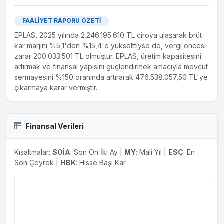
FAALİYET RAPORU ÖZETİ
EPLAS, 2025 yılında 2.246.195.610 TL ciroya ulaşarak brüt
kar marjını %5,1'den %15,4'e yükselttiyse de, vergi öncesi
zarar 200.033.501 TL olmuştur. EPLAS, üretim kapasitesini
artırmak ve finansal yapısını güçlendirmek amacıyla mevcut
sermayesini %150 oranında artırarak 476.538.057,50 TL'ye
çıkarmaya karar vermiştir.
Finansal Verileri
Kısaltmalar:
SOİA
: Son On İki Ay |
MY
: Mali Yıl |
ESÇ
: En
Son Çeyrek |
HBK
: Hisse Başı Kar