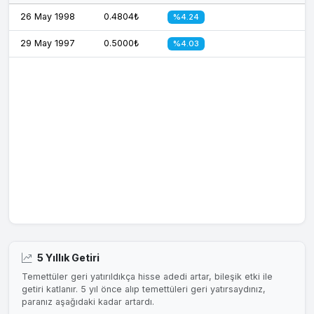
26 May 1998
0.4804₺
%4.24
29 May 1997
0.5000₺
%4.03
5 Yıllık Getiri
Temettüler geri yatırıldıkça hisse adedi artar, bileşik etki ile
getiri katlanır. 5 yıl önce alıp temettüleri geri yatırsaydınız,
paranız aşağıdaki kadar artardı.