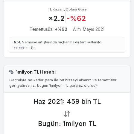
27 May 1997
0.2100₺
TL Kazanç
Dolara Göre
%4.09
×2.2
-%62
Temettüsüz:
+%92
·
Alım: Mayıs 2021
Not:
Sermaye artışlarında rüçhan hakkı tam kullanıldı
varsayılmıştır.
1milyon TL Hesabı
Geçmişte ne kadar para ile bu hisseyi alsanız ve temettüleri
geri yatırsanız, bugün 1milyon TL paranız olurdu?
Haz 2021: 459 bin TL
Bugün: 1milyon TL