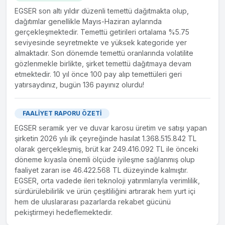
EGSER son altı yıldır düzenli temettü dağıtmakta olup,
dağıtımlar genellikle Mayıs-Haziran aylarında
gerçekleşmektedir. Temettü getirileri ortalama %5.75
seviyesinde seyretmekte ve yüksek kategoride yer
almaktadır. Son dönemde temettü oranlarında volatilite
gözlenmekle birlikte, şirket temettü dağıtmaya devam
etmektedir. 10 yıl önce 100 pay alıp temettüleri geri
yatırsaydınız, bugün 136 payınız olurdu!
FAALİYET RAPORU ÖZETİ
EGSER seramik yer ve duvar karosu üretim ve satışı yapan
şirketin 2026 yılı ilk çeyreğinde hasılat 1.368.515.842 TL
olarak gerçekleşmiş, brüt kar 249.416.092 TL ile önceki
döneme kıyasla önemli ölçüde iyileşme sağlanmış olup
faaliyet zararı ise 46.422.568 TL düzeyinde kalmıştır.
EGSER, orta vadede ileri teknoloji yatırımlarıyla verimlilik,
sürdürülebilirlik ve ürün çeşitliliğini artırarak hem yurt içi
hem de uluslararası pazarlarda rekabet gücünü
pekiştirmeyi hedeflemektedir.