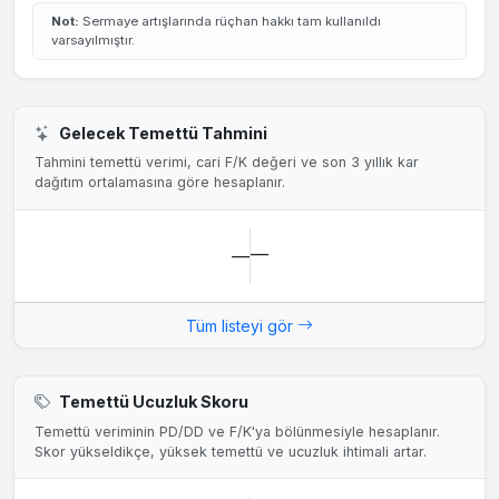
Not:
Sermaye artışlarında rüçhan hakkı tam kullanıldı
varsayılmıştır.
Gelecek Temettü Tahmini
Tahmini temettü verimi, cari F/K değeri ve son 3 yıllık kar
dağıtım ortalamasına göre hesaplanır.
—
—
Tüm listeyi gör
Temettü Ucuzluk Skoru
Temettü veriminin PD/DD ve F/K'ya bölünmesiyle hesaplanır.
Skor yükseldikçe, yüksek temettü ve ucuzluk ihtimali artar.