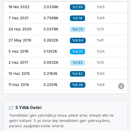
18 Nis 2022
2.0338₺
%65
%7.59
7 Haz 2021
0.7568₺
%69
%5.19
24 Haz 2020
0.0378₺
%13
%0.72
27 May 2019
0.2832₺
%41
%9.84
5 Haz 2018
0.1302₺
%24
%4.21
2 Haz 2017
0.0632₺
%19
%1.53
10 Haz 2015
0.2183₺
%50
%5.82
11 Haz 2014
0.2201₺
%64
%6.38
21 May 2013
0.2541₺
%86
%7.97
16 May 2012
0.1878₺
%84
%7.58
5 Yıllık Getiri
Temettüler geri yatırıldıkça hisse adedi artar, bileşik etki ile
31 May 2011
0.0487₺
%25
%1.79
getiri katlanır. 5 yıl önce alıp temettüleri geri yatırsaydınız,
paranız aşağıdaki kadar artardı.
28 May 1998
0.3800₺
%6.44