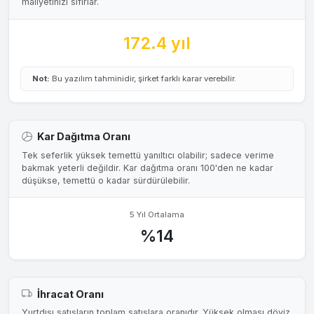
maliyetinizi sıfırlar.
172.4 yıl
Not:
Bu yazılım tahminidir, şirket farklı karar verebilir.
Kar Dağıtma Oranı
Tek seferlik yüksek temettü yanıltıcı olabilir; sadece verime
bakmak yeterli değildir. Kar dağıtma oranı 100'den ne kadar
düşükse, temettü o kadar sürdürülebilir.
5 Yıl Ortalama
%14
İhracat Oranı
Yurtdışı satışların toplam satışlara oranıdır. Yüksek olması döviz