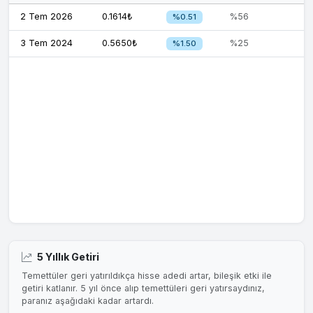
2 Tem 2026
0.1614₺
%56
%0.51
3 Tem 2024
0.5650₺
%25
%1.50
5 Yıllık Getiri
Temettüler geri yatırıldıkça hisse adedi artar, bileşik etki ile
getiri katlanır. 5 yıl önce alıp temettüleri geri yatırsaydınız,
paranız aşağıdaki kadar artardı.