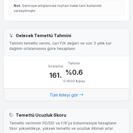
Not:
Sermaye artışlarında rüçhan hakkı tam kullanıldı
varsayılmıştır.
Gelecek Temettü Tahmini
Tahmini temettü verimi, cari F/K değeri ve son 3 yıllık kar
dağıtım ortalamasına göre hesaplanır.
Tahmin
Sıralama
%0.6
161.
0.1600 ₺/pay
Tüm listeyi gör
Temettü Ucuzluk Skoru
Temettü veriminin PD/DD ve F/K'ya bölünmesiyle hesaplanır.
Skor yükseldikçe, yüksek temettü ve ucuzluk ihtimali artar.