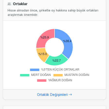
Kamuoyu ve yatırımcılarımızın bilgisine sunarız.
Ortaklar
Hisse almadan önce, şirkette oy hakkına sahip büyük ortakları
19.01.2024
araştırmak önemlidir.
Yeni İş İlişkisi hk.
Şirketimiz ile yurtiçi merkezli iki firma arasında 18 Ocak
2024 tarihinde KDV hariç 17.197.083,33 TL (onyedimilyon
yüzdoksanyedibin seksenüç Türk Lirası ve otuzüç kuruş)
tutarında sipariş sözleşmesi imzalanmış olup üretim
tesislerimiz tam kapasite çalışmaya devam etmektedir
Kamuoyu ve yatırımcılarımızın bilgisine sunarız.
17.01.2024
Yeni İş İlişkisi hk.
Şirketimiz ile yurtiçi merkezli iki firma arasında 11-16 Ocak
2024 tarihlerinde KDV hariç 26.970.780 TL (yirmialtı milyon
dokuzyüzyetmişbin yediyüzseksen Türk Lirası) tutarında
sipariş sözleşmesi imzalanmış olup üretim tesislerimiz tam
kapasite çalışmaya devam etmektedir. Kamuoyu ve
Ortaklık Değişimleri
yatırımcılarımızın bilgisine sunarız.