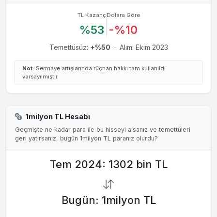
TL Kazanç
Dolara Göre
%53
-%10
Temettüsüz:
+%50
·
Alım: Ekim 2023
Not:
Sermaye artışlarında rüçhan hakkı tam kullanıldı
varsayılmıştır.
1milyon TL Hesabı
Geçmişte ne kadar para ile bu hisseyi alsanız ve temettüleri
geri yatırsanız, bugün 1milyon TL paranız olurdu?
Tem 2024: 1302 bin TL
Bugün: 1milyon TL