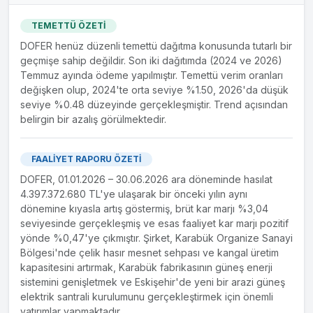
Şirketimiz ile Yurt içi merkezli 3 firma arasında 27/12/2023
tarihinde KDV hariç 27.900.154,54 (yirmiyedimilyon
TEMETTÜ ÖZETİ
dokuzyüzbin yüzellidört Türk Lirası ve ellidört kuruş) TL
DOFER henüz düzenli temettü dağıtma konusunda tutarlı bir
tutarında sipariş sözleşmesi imzalanmış olup üretim
geçmişe sahip değildir. Son iki dağıtımda (2024 ve 2026)
tesislerimiz tam kapasite çalışmaya devam etmektedir
Temmuz ayında ödeme yapılmıştır. Temettü verim oranları
Kamuoyu ve yatırımcılarımızın bilgisine sunarız.
değişken olup, 2024'te orta seviye %1.50, 2026'da düşük
seviye %0.48 düzeyinde gerçekleşmiştir. Trend açısından
22.12.2023
belirgin bir azalış görülmektedir.
Yeni İş İlişkisi hk.
Şirketimiz ile Yurt içi merkezli 2 firma arasında 21/12/2023
tarihinde KDV hariç 8.273.043,84 TL tutarında sipariş
FAALİYET RAPORU ÖZETİ
sözleşmesi imzalanmış olup üretim tesislerimiz tam kapasite
DOFER, 01.01.2026 – 30.06.2026 ara döneminde hasılat
çalışmaya devam etmektedir Kamuoyu ve yatırımcılarımızın
4.397.372.680 TL'ye ulaşarak bir önceki yılın aynı
bilgisine sunarız.
dönemine kıyasla artış göstermiş, brüt kar marjı %3,04
seviyesinde gerçekleşmiş ve esas faaliyet kar marjı pozitif
yönde %0,47'ye çıkmıştır. Şirket, Karabük Organize Sanayi
22.12.2023
Yeni İş İlişkisi hk.
Bölgesi'nde çelik hasır mesnet sehpası ve kangal üretim
kapasitesini artırmak, Karabük fabrikasının güneş enerji
Şirketimiz ile Yurt içi merkezli bir firma arasında 22/12/2023
sistemini genişletmek ve Eskişehir'de yeni bir arazi güneş
tarihinde KDV hariç 26.518.500 TL tutarında sipariş
elektrik santrali kurulumunu gerçekleştirmek için önemli
sözleşmesi imzalanmış olup üretim tesislerimiz tam kapasite
yatırımlar yapmaktadır.