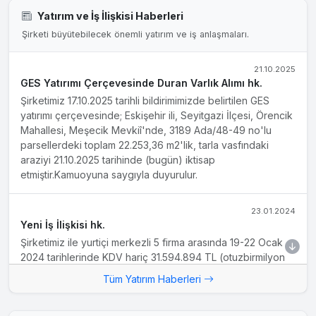
Yatırım ve İş İlişkisi Haberleri
Şirketi büyütebilecek önemli yatırım ve iş anlaşmaları.
21.10.2025
GES Yatırımı Çerçevesinde Duran Varlık Alımı hk.
Şirketimiz 17.10.2025 tarihli bildirimimizde belirtilen GES
yatırımı çerçevesinde; Eskişehir ili, Seyitgazi İlçesi, Örencik
Mahallesi, Meşecik Mevkiî'nde, 3189 Ada/48-49 no'lu
parsellerdeki toplam 22.253,36 m2'lik, tarla vasfındaki
araziyi 21.10.2025 tarihinde (bugün) iktisap
etmiştir.Kamuoyuna saygıyla duyurulur.
23.01.2024
Yeni İş İlişkisi hk.
Şirketimiz ile yurtiçi merkezli 5 firma arasında 19-22 Ocak
2024 tarihlerinde KDV hariç 31.594.894 TL (otuzbirmilyon
beşyüzdoksandörtbin sekizyüzdoksandört Türk Lirası)
Tüm Yatırım Haberleri
tutarında sipariş sözleşmesi imzalanmış olup üretim
tesislerimiz tam kapasite çalışmaya devam etmektedir.