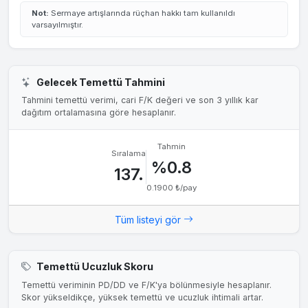
Not:
Sermaye artışlarında rüçhan hakkı tam kullanıldı
varsayılmıştır.
Gelecek Temettü Tahmini
Tahmini temettü verimi, cari F/K değeri ve son 3 yıllık kar
dağıtım ortalamasına göre hesaplanır.
Tahmin
Sıralama
%0.8
137.
0.1900 ₺/pay
Tüm listeyi gör
Temettü Ucuzluk Skoru
Temettü veriminin PD/DD ve F/K'ya bölünmesiyle hesaplanır.
Skor yükseldikçe, yüksek temettü ve ucuzluk ihtimali artar.