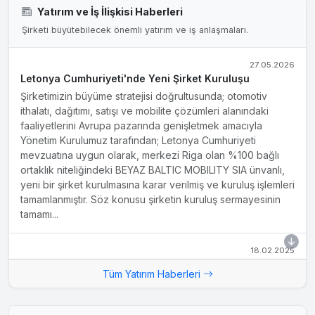
Yatırım ve İş İlişkisi Haberleri
Şirketi büyütebilecek önemli yatırım ve iş anlaşmaları.
27.05.2026
Letonya Cumhuriyeti'nde Yeni Şirket Kuruluşu
Şirketimizin büyüme stratejisi doğrultusunda; otomotiv
ithalatı, dağıtımı, satışı ve mobilite çözümleri alanındaki
faaliyetlerini Avrupa pazarında genişletmek amacıyla
Yönetim Kurulumuz tarafından; Letonya Cumhuriyeti
mevzuatına uygun olarak, merkezi Riga olan %100 bağlı
ortaklık niteliğindeki BEYAZ BALTIC MOBILITY SIA ünvanlı,
yeni bir şirket kurulmasına karar verilmiş ve kuruluş işlemleri
tamamlanmıştır. Söz konusu şirketin kuruluş sermayesinin
tamamı...
18.02.2025
Arsa alımı
Tüm Yatırım Haberleri
Şirketimizin almış olduğu 17.02.2025 Yönetim Kurulu kararı
doğrultusunda, yukarıda detayları bulunan arsanın satın
alma işlemleri tamamlanmıştır. Balıkesir İli Havran İlçesi