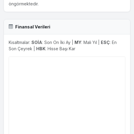
öngörmektedir.
Finansal Verileri
Kısaltmalar:
SOİA
: Son On İki Ay |
MY
: Mali Yıl |
ESÇ
: En
Son Çeyrek |
HBK
: Hisse Başı Kar