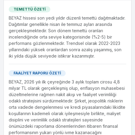
TEMETTÜ ÖZETİ
24.05.2021
BEYAZ hissesi son yedi yıldır düzenli temettü dağıtmaktadır.
Edirne Servis ve Otomotiv Anonim Şirketi'nin devir
Dağıtımlar genellikle nisan ile temmuz ayları arasında
alınması ile ilgili tescil işlemlerinin tamamlanması
gerçekleşmektedir. Son dönem temettü oranları
incelendiğinde orta seviye kategorisinde (%2-5) bir
performans gözlenmektedir. Trendsel olarak 2022-2023
20.05.2021
Edirne Servis ve Otomotiv Anonim Şirketi'nin devir
yıllarındaki yüksek oranlardan sonra azalış yaşanmış, son
alınması ile sözleşme imzalanması hakkında
iki yılda düşük seviyede istikrar kazanmıştır.
03.05.2021
FAALİYET RAPORU ÖZETİ
Yeni bayilik alımı ile ilgili görüşmelere başlanması
BEYAZ, 2026 yılı ilk çeyreğinde 3 aylık toplam cirosu 4,8
milyar TL olarak gerçekleşmiş olup, enflasyon muhasebesi
düzeltmelerine rağmen nakit akışı ve faaliyet verimliliği
odaklı stratejisini sürdürmektedir. Şirket, jeopolitik risklerin
orta vadede dengelenmesi ve kredi piyasalarındaki likidite
koşullarının kademeli olarak iyileşmesiyle birlikte, maliyet
disiplini ve verimlilik odaklı stratejileri sayesinde
önümüzdeki raporlama dönemlerinden itibaren finansal
performansının yukarı yönlü ivme kazanacağını