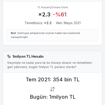
TL Kazanç
Dolara Göre
×2.3
-%61
Temettüsüz:
×2.2
·
Alım: Mayıs 2021
Not:
Sermaye artışlarında rüçhan hakkı tam kullanıldı
varsayılmıştır.
1milyon TL Hesabı
Geçmişte ne kadar para ile bu hisseyi alsanız ve temettüleri
geri yatırsanız, bugün 1milyon TL paranız olurdu?
Tem 2021: 354 bin TL
Bugün: 1milyon TL