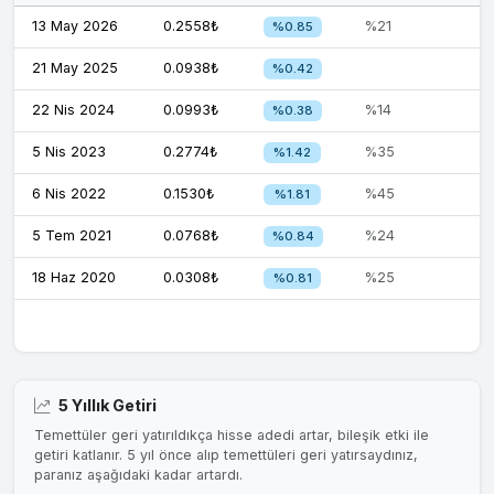
13 May 2026
0.2558₺
%21
%0.85
21 May 2025
0.0938₺
%0.42
22 Nis 2024
0.0993₺
%14
%0.38
5 Nis 2023
0.2774₺
%35
%1.42
6 Nis 2022
0.1530₺
%45
%1.81
5 Tem 2021
0.0768₺
%24
%0.84
18 Haz 2020
0.0308₺
%25
%0.81
5 Yıllık Getiri
Temettüler geri yatırıldıkça hisse adedi artar, bileşik etki ile
getiri katlanır. 5 yıl önce alıp temettüleri geri yatırsaydınız,
paranız aşağıdaki kadar artardı.