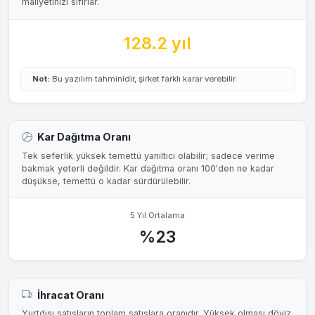
maliyetinizi sıfırlar.
128.2 yıl
Not:
Bu yazılım tahminidir, şirket farklı karar verebilir.
Kar Dağıtma Oranı
Tek seferlik yüksek temettü yanıltıcı olabilir; sadece verime
bakmak yeterli değildir. Kar dağıtma oranı 100'den ne kadar
düşükse, temettü o kadar sürdürülebilir.
5 Yıl Ortalama
%23
İhracat Oranı
Yurtdışı satışların toplam satışlara oranıdır. Yüksek olması döviz