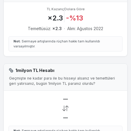
TL Kazanç
Dolara Göre
×2.3
-%13
Temettüsüz:
×2.3
·
Alım: Ağustos 2022
Not:
Sermaye artışlarında rüçhan hakkı tam kullanıldı
varsayılmıştır.
1milyon TL Hesabı
Geçmişte ne kadar para ile bu hisseyi alsanız ve temettüleri
geri yatırsanız, bugün 1milyon TL paranız olurdu?
—
—
Not:
Sermaye artışlarında rüçhan hakkı tam kullanıldı