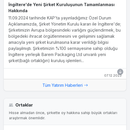
İngiltere'de Yeni Şirket Kuruluşunun Tamamlanması
Hakkında
11.09.2024 tarihinde KAP'ta yayınladığımız Özel Durum
Açıklamamızda, Şirket Yönetim Kurulu kararı ile İngiltere'de;
Şirketimizin Avrupa bölgesindeki varlığını güçlendirmek, bu
bölgedeki ihracat örgütlenmesini ve gelişimini sağlamak
amacıyla yeni şirket kurulmasına karar verildiği bilgisi
paylaşılmıştı. Şirketimizin %100 sermayesine sahip olduğu
İngiltere yerleşik Barem Packaging Ltd unvanlı yeni
şirket(bağlı ortaklığın) kuruluş işlemleri...
07.12.2023
Maddi Duran Varlık Alımı
Tüm Yatırım Haberleri
Yatırımı devam etmekte olan Konya Ereğli Kağıt üretim
tesisinde kurulumuna karar verilen enerji santrali ön lisansı
izni için Enerji Piyasası Düzenleme Kurumu (EPDK)'ya
Ortaklar
yapmış olduğumuz TLP-01401145 No'lu ön lisans
başvurumuzun onayından sonra yürürlüğe girmek üzere,
Hisse almadan önce, şirkette oy hakkına sahip büyük ortakları
araştırmak önemlidir.
Şirketimiz ile Murel Yatırım İnşaat A.Ş. arasında 37,650 MWh
mekanik gücünde (32 MWh elektriksel güç) kapasiteli