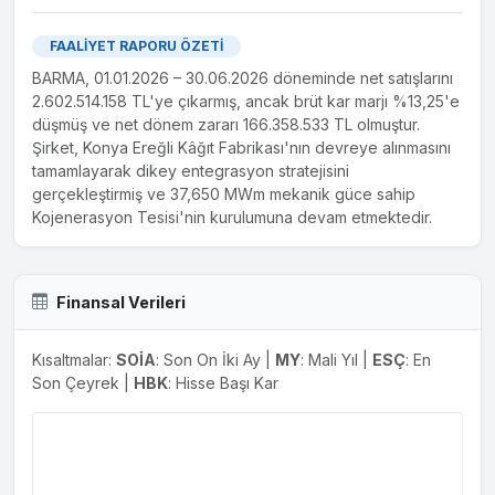
FAALİYET RAPORU ÖZETİ
BARMA, 01.01.2026 – 30.06.2026 döneminde net satışlarını
2.602.514.158 TL'ye çıkarmış, ancak brüt kar marjı %13,25'e
düşmüş ve net dönem zararı 166.358.533 TL olmuştur.
Şirket, Konya Ereğli Kâğıt Fabrikası'nın devreye alınmasını
tamamlayarak dikey entegrasyon stratejisini
gerçekleştirmiş ve 37,650 MWm mekanik güce sahip
Kojenerasyon Tesisi'nin kurulumuna devam etmektedir.
Finansal Verileri
Kısaltmalar:
SOİA
: Son On İki Ay |
MY
: Mali Yıl |
ESÇ
: En
Son Çeyrek |
HBK
: Hisse Başı Kar