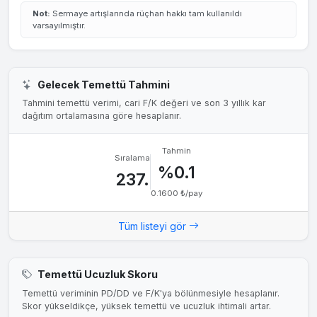
Not:
Sermaye artışlarında rüçhan hakkı tam kullanıldı
varsayılmıştır.
Gelecek Temettü Tahmini
Tahmini temettü verimi, cari F/K değeri ve son 3 yıllık kar
dağıtım ortalamasına göre hesaplanır.
Tahmin
Sıralama
%0.1
237.
0.1600 ₺/pay
Tüm listeyi gör
Temettü Ucuzluk Skoru
Temettü veriminin PD/DD ve F/K'ya bölünmesiyle hesaplanır.
Skor yükseldikçe, yüksek temettü ve ucuzluk ihtimali artar.