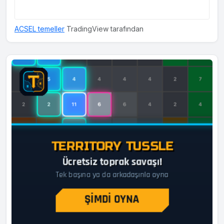
ACSEL temeller
TradingView tarafından