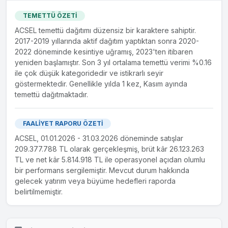
TEMETTÜ ÖZETİ
ACSEL temettü dağıtımı düzensiz bir karaktere sahiptir.
2017-2019 yıllarında aktif dağıtım yaptıktan sonra 2020-
2022 döneminde kesintiye uğramış, 2023'ten itibaren
yeniden başlamıştır. Son 3 yıl ortalama temettü verimi %0.16
ile çok düşük kategoridedir ve istikrarlı seyir
göstermektedir. Genellikle yılda 1 kez, Kasım ayında
temettü dağıtmaktadır.
FAALİYET RAPORU ÖZETİ
ACSEL, 01.01.2026 - 31.03.2026 döneminde satışlar
209.377.788 TL olarak gerçekleşmiş, brüt kâr 26.123.263
TL ve net kâr 5.814.918 TL ile operasyonel açıdan olumlu
bir performans sergilemiştir. Mevcut durum hakkında
gelecek yatırım veya büyüme hedefleri raporda
belirtilmemiştir.