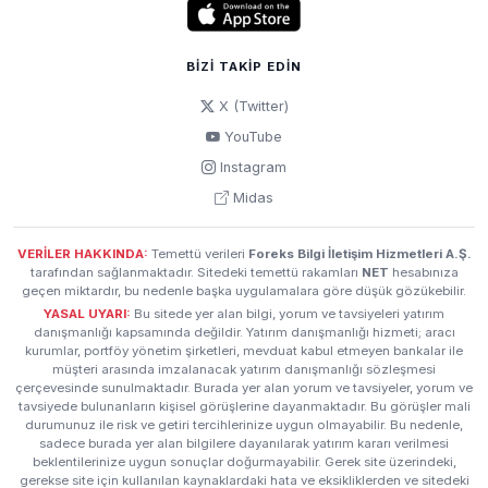
BIZI TAKIP EDIN
X (Twitter)
YouTube
Instagram
Midas
VERİLER HAKKINDA:
Temettü verileri
Foreks Bilgi İletişim Hizmetleri A.Ş.
tarafından sağlanmaktadır. Sitedeki temettü rakamları
NET
hesabınıza
geçen miktardır, bu nedenle başka uygulamalara göre düşük gözükebilir.
YASAL UYARI:
Bu sitede yer alan bilgi, yorum ve tavsiyeleri yatırım
danışmanlığı kapsamında değildir. Yatırım danışmanlığı hizmeti; aracı
kurumlar, portföy yönetim şirketleri, mevduat kabul etmeyen bankalar ile
müşteri arasında imzalanacak yatırım danışmanlığı sözleşmesi
çerçevesinde sunulmaktadır. Burada yer alan yorum ve tavsiyeler, yorum ve
tavsiyede bulunanların kişisel görüşlerine dayanmaktadır. Bu görüşler mali
durumunuz ile risk ve getiri tercihlerinize uygun olmayabilir. Bu nedenle,
sadece burada yer alan bilgilere dayanılarak yatırım kararı verilmesi
beklentilerinize uygun sonuçlar doğurmayabilir. Gerek site üzerindeki,
gerekse site için kullanılan kaynaklardaki hata ve eksikliklerden ve sitedeki