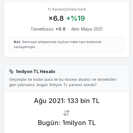
TL Kazanç
Dolara Göre
×6.8
+%19
Temettüsüz:
×6.8
·
Alım: Mayıs 2021
Not:
Sermaye artışlarında rüçhan hakkı tam kullanıldı
varsayılmıştır.
1milyon TL Hesabı
Geçmişte ne kadar para ile bu hisseyi alsanız ve temettüleri
geri yatırsanız, bugün 1milyon TL paranız olurdu?
Ağu 2021: 133 bin TL
Bugün: 1milyon TL