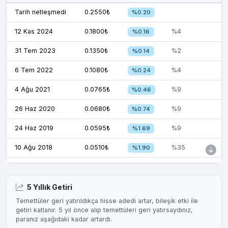
Tarih netleşmedi
0.2550₺
%0.20
12 Kas 2024
0.1800₺
%4
%0.16
31 Tem 2023
0.1350₺
%2
%0.14
6 Tem 2022
0.1080₺
%4
%0.24
4 Ağu 2021
0.0765₺
%9
%0.46
26 Haz 2020
0.0680₺
%9
%0.74
24 Haz 2019
0.0595₺
%9
%1.69
10 Ağu 2018
0.0510₺
%35
%1.90
10 Ağu 2017
0.0425₺
%78
%1.29
5 Yıllık Getiri
Temettüler geri yatırıldıkça hisse adedi artar, bileşik etki ile
getiri katlanır. 5 yıl önce alıp temettüleri geri yatırsaydınız,
paranız aşağıdaki kadar artardı.