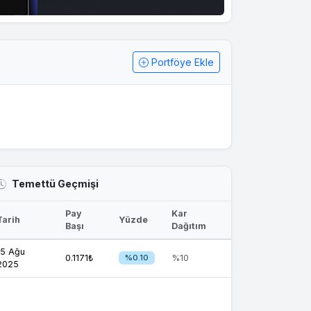
Portföye Ekle
Temettü Geçmişi
Pay
Kar
Tarih
Yüzde
Başı
Dağıtım
15 Ağu
0.1171₺
%0.10
%10
2025