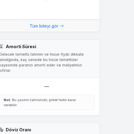
Tüm listeyi gör
Amorti Süresi
Gelecek temettü tahmini ve hisse fiyatı dikkate
alındığında, kaç senede bu hisse temettüler
sayesinde paranızı amorti eder ve maliyetinizi
sıfırlar.
—
Not:
Bu yazılım tahminidir, şirket farklı karar
verebilir.
Döviz Oranı