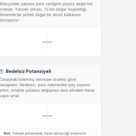
Bilançodaki yabancı para varlığının piyasa değerine
oranıdır. Yüksek olması, TL'nin değer kaybettiği
dönemlerde şirketi doğal bir döviz kalkanına
dönüştürür.
—
—
Bedelsiz Potansiyeli
Özkaynak/ödenmiş sermaye oranına göre
hesaplanır. Bedelsiz, para ödemeden pay sayısını
artırır; ortaklık yüzdesi değişmez ama elindeki hisse
sayısı artar.
—
—
Not:
Yüksek potansiyel, karar alınacağı anlamına