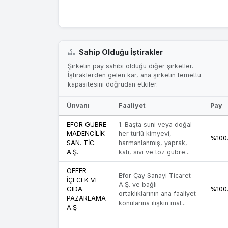
Sahip Olduğu İştirakler
Şirketin pay sahibi olduğu diğer şirketler.
İştiraklerden gelen kar, ana şirketin temettü
kapasitesini doğrudan etkiler.
Ünvanı
Faaliyet
Pay
EFOR GÜBRE
1. Başta suni veya doğal
MADENCİLİK
her türlü kimyevi,
%100
SAN. TİC.
harmanlanmış, yaprak,
A.Ş.
katı, sıvı ve toz gübre...
OFFER
Efor Çay Sanayi Ticaret
İÇECEK VE
A.Ş. ve bağlı
GIDA
%100
ortaklıklarının ana faaliyet
PAZARLAMA
konularına ilişkin mal...
A.Ş