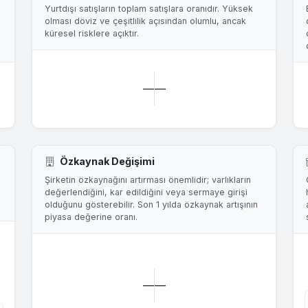
Yurtdışı satışların toplam satışlara oranıdır. Yüksek
olması döviz ve çeşitlilik açısından olumlu, ancak
küresel risklere açıktır.
—
—
Özkaynak Değişimi
Şirketin özkaynağını artırması önemlidir; varlıkların
değerlendiğini, kar edildiğini veya sermaye girişi
olduğunu gösterebilir. Son 1 yılda özkaynak artışının
piyasa değerine oranı.
—
—