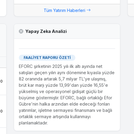
03.07.2025
Tüm Yatırım Haberleri
Yeni İş İlişkisi - Türkiye Şeker Fabrikaları A.Ş.
Şirketimizin bağlı ortaklığı Efor Gübre Madencilik
Sanayi Ticaret A.Ş., Türkiye Şeker Fabrikaları
Yapay Zeka Analizi
A.Ş. tarafından düzenlenen metalurjik kok alım
ihalesine en uygun teklifi vererek ihaleyi
kazanmıştır.İhale bedeli: 294.883.000
TL'dir.Kamuoyuna saygıyla duyurulur. İşbu
açıklamamız ile açıklamamızın İngilizce çevirisi
FAALİYET RAPORU ÖZETİ
arasında herhangi bir farklılık olması durumunda,
EFORC şirketinin 2025 yılı ilk altı ayında net
Türkçe açıklama esas kabul edilecektir.
satışları geçen yılın aynı dönemine kıyasla yüzde
82 oranında artarak 5,7 milyar TL'ye ulaşmış,
.0
brüt kar marjı yüzde 13,99'dan yüzde 16,55'e
10.06.2025
Yeni İş İlişkisi
yükselmiş ve operasyonel gidişat güçlü bir
büyüme göstermiştir. EFORC, bağlı ortaklığı Efor
Şirketimizin bağlı ortaklığı Efor Gübre Madencilik
Gübre'nin halka arzından elde edeceği fonları
Sanayi Ticaret A.Ş.'nin bağlı ortaklığı Efor Global
yatırımlar, işletme sermayesi finansmanı ve bağlı
Madencilik Sanayi Ticaret A.Ş. tarafından yurt
.0
ortaklık sermaye artışında kullanmayı
içinde faaliyet gösteren bir firmaya petkok satışı
planlamaktadır.
gerçekleştirmiştir. Söz konusu satışın toplam
tutarı 4.700.000 USD'dir. Teslimatın temmuz