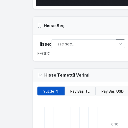
Hisse Seç
Hisse:
EFORC
Hisse Temettü Verimi
Yüzde %
Pay Başı TL
Pay Başı USD