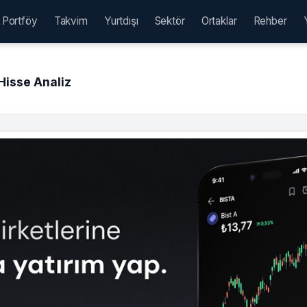
Portföy
Takvim
Yurtdışı
Sektör
Ortaklar
Rehber
isse Analiz